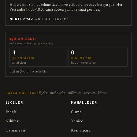
Habere itirazını, düzeltme talebini ve etik soruları önce buraya yaz. Her
Perşembe 14:00–18:00 canlı nöbet; yanıt 48 saati geçmez.
MEKTUP YAZ →
NÖBET TAKVIMI
ŞU AN CANLI
anlık okur nabzı · gerçek veriden
4
0
ŞU AN SITEDE
BUGÜN HABER
aktif okur
bugün yayınlanan
Bugün
0
yorum onaylandı.
ilçeler · mahalleler · bölümler · servisler · künye
SAYFA HARITASI
İLÇELER
MAHALLELER
İnegöl
Cuma
Nilüfer
Yenice
Osmangazi
Kemalpaşa