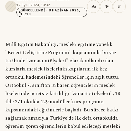
12 Eylül 2024, 13:32
·
A
a
GÜNCELLENDI
· 8 HAZIRAN 2026,
13:10
Millî Eğitim Bakanlığı, mesleki eğitime yönelik
"Beceri Geliştirme Programı" kapsamında bu yaz
tatilinde "zanaat atölyeleri" olarak adlandırılan
kurslarla meslek liselerinin kapılarını ilk kez
ortaokul kademesindeki öğrenciler için açık tuttu.
Ortaokul 7. sınıftan itibaren öğrencilerin meslek
liselerinde ücretsiz katıldığı "zanaat atölyeleri", 18
ilde 271 okulda 129 modüller kurs programı
kapsamındaki eğitimlerle başladı. Bu sürece katkı
sağlamak amacıyla Türkiye'de ilk defa ortaokulda
öğrenim gören öğrencilerin kabul edileceği mesleki