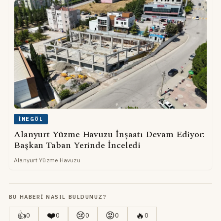
İNEGÖL
Alanyurt Yüzme Havuzu İnşaatı Devam Ediyor:
Başkan Taban Yerinde İnceledi
Alanyurt Yüzme Havuzu
BU HABERI NASIL BULDUNUZ?
👍
❤️
😢
😡
🔥
0
0
0
0
0