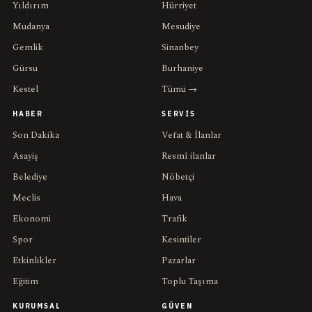
Yıldırım
Hürriyet
Mudanya
Mesudiye
Gemlik
Sinanbey
Gürsu
Burhaniye
Kestel
Tümü →
HABER
SERVIS
Son Dakika
Vefat & İlanlar
Asayiş
Resmî ilanlar
Belediye
Nöbetçi
Meclis
Hava
Ekonomi
Trafik
Spor
Kesintiler
Etkinlikler
Pazarlar
Eğitim
Toplu Taşıma
KURUMSAL
GÜVEN