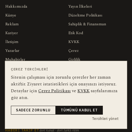
Hakkımızda
Yayın İlkeleri
Künye
Düzeltme Politikası
Reklam
Sahiplik & Finansman
Kariyer
Etik Kod
İletişim
KVKK
Yazarlar
Çerez
Muhabirler
Gizlilik
Editörler
Kullanım Şartları
ÇEREZ TERCIHLERI
Sitenin çalışması için zorunlu çerezler her zaman
aktiftir. Ziyaret istatistikleri için onayınızı istiyoruz.
bu hafta en çok aranan
YEREL ARANANLAR
Detaylar için
Çerez Politikası
ve
KVKK
sayfalarımıza
İnegöl
inegol-belediyesi
alper-taban
trafik-kazasi
İnegöl Haber
göz atın.
Güncel
Haberler
bursa-buyuksehir-belediyesi
Bursa
Ekonomi
SADECE ZORUNLU
TÜMÜNÜ KABUL ET
futbol
İnegölspor
Tercihleri yönet
dört kanal · dört farklı ritim
HABERI TAKIP ET