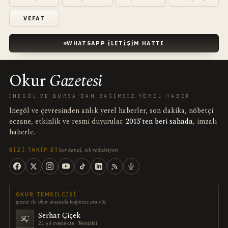
VEFAT
WHATSAPP İLETIŞIM HATTI
Okur
Gazetesi
İNEGÖL VE BURSA'DAN BAĞIMSIZ YEREL HABER
İnegöl ve çevresinden anlık yerel haberler, son dakika, nöbetçi
eczane, etkinlik ve resmi duyurular.
2013'ten beri sahada
, imzalı
haberle.
her kanal, tek redaksiyon
BIZI TAKIP ET
OKUR TEMSILCISI
gazete ile okur arasında bağımsız ara yüz
Serhat Çiçek
SÇ
21 yıl meslekte · Temsilci