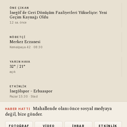
ÖNE ÇIKAN
İnegöl'de Geri Dönüşüm Faaliyetleri Yükselişte: Yeni
Geçim Kaynağı Oldu
12 sa. önce
NÖBETÇI
Merkez Eczanesi
Kemalpaşa 42 · 08:30
YARIN HAVA
32° / 21°
açık
ETKINLIK
İnegölspor – Erbaaspor
Pazar 15:30 · Stad
Mahallende olanı önce sosyal medyaya
HABER HATTI
değil, bize gönder.
FOTOĞRAF
VIDEO
İHBAR
ETKINLIK