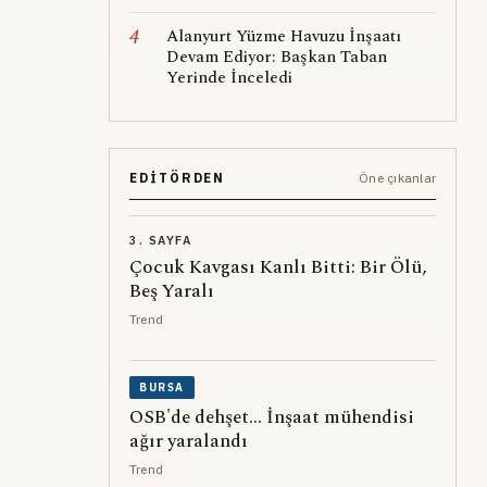
4
Alanyurt Yüzme Havuzu İnşaatı
Devam Ediyor: Başkan Taban
Yerinde İnceledi
EDITÖRDEN
Öne çıkanlar
3. SAYFA
Çocuk Kavgası Kanlı Bitti: Bir Ölü,
Beş Yaralı
Trend
BURSA
OSB'de dehşet... İnşaat mühendisi
ağır yaralandı
Trend