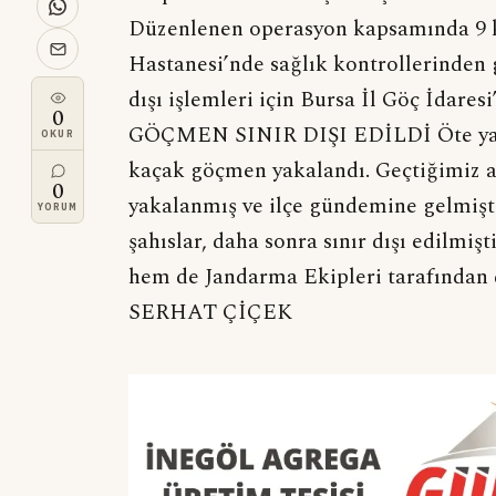
Düzenlenen operasyon kapsamında 9 ki
Hastanesi’nde sağlık kontrollerinden 
dışı işlemleri için Bursa İl Göç İda
0
GÖÇMEN SINIR DIŞI EDİLDİ Öte yand
OKUR
kaçak göçmen yakalandı. Geçtiğimiz a
0
yakalanmış ve ilçe gündemine gelmiş
YORUM
şahıslar, daha sonra sınır dışı edilm
hem de Jandarma Ekipleri tarafından
SERHAT ÇİÇEK