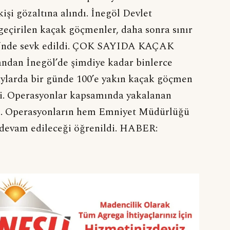
şi gözaltına alındı. İnegöl Devlet
geçirilen kaçak göçmenler, daha sonra sınır
resi’nde sevk edildi. ÇOK SAYIDA KAÇAK
an İnegöl’de şimdiye kadar binlerce
ylarda bir günde 100’e yakın kaçak göçmen
ti. Operasyonlar kapsamında yakalanan
işti. Operasyonların hem Emniyet Müdürlüğü
 devam edileceği öğrenildi. HABER: