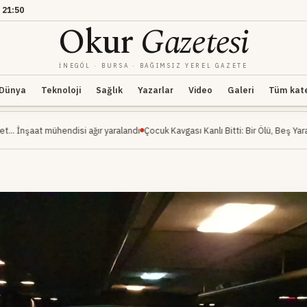
21:50
Okur
Gazetesi
İNEGÖL · BURSA · BAĞIMSIZ YEREL GAZETE
Dünya
Teknoloji
Sağlık
Yazarlar
Video
Galeri
Tüm kateg
endisi ağır yaralandı
Çocuk Kavgası Kanlı Bitti: Bir Ölü, Beş Yaralı
İnegöl Mille