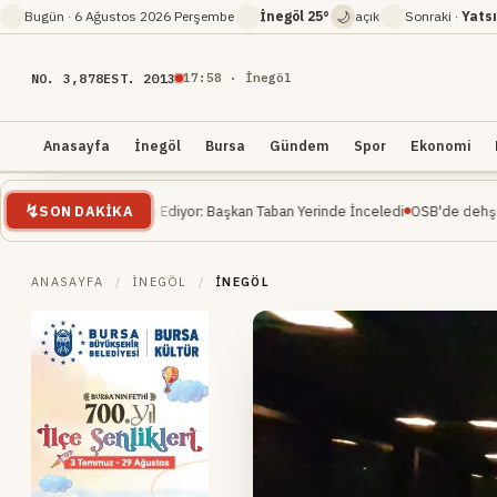
🌙
Bugün ·
6 Ağustos 2026 Perşembe
İnegöl
25°
açık
Sonraki ·
Yatsı
NO. 3,878
EST. 2013
17
:
58
· İnegöl
Anasayfa
İnegöl
Bursa
Gündem
Spor
Ekonomi
SON DAKIKA
tı Devam Ediyor: Başkan Taban Yerinde İnceledi
OSB'de dehşet... İnşaat müh
ANASAYFA
/
İNEGÖL
/
İNEGÖL