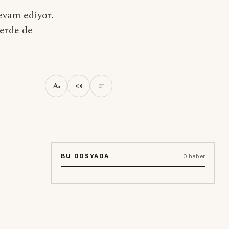
evam ediyor.
erde de
A
a
BU DOSYADA
0 haber