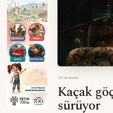
·
1
dk okuma
Kaçak göç
sürüyor