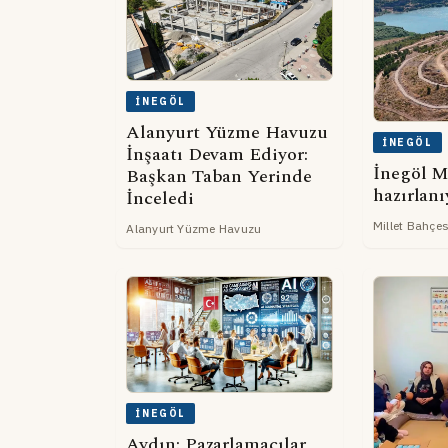
İNEGÖL
Alanyurt Yüzme Havuzu
İNEGÖL
İnşaatı Devam Ediyor:
İnegöl M
Başkan Taban Yerinde
hazırlanı
İnceledi
Millet Bahçes
Alanyurt Yüzme Havuzu
İNEGÖL
Aydın: Pazarlamacılar