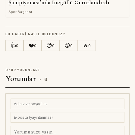
Şampiyonası'nda İnegöl'ü Gururlandırdı
Spor Başarısı
BU HABERI NASIL BULDUNUZ?
👍
❤️
😢
😡
🔥
0
0
0
0
0
OKUR YORUMLARI
Yorumlar
·
0