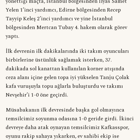
yönettiği maçta, İstanbul bölgesinden İlyas Samet
Yelen 1’inci yardımcı, Edirne bölgesinden Recep
Tayyip Keleş 2’inci yardımcı ve yine İstanbul
bölgesinden Mertcan Tubay 4. hakem olarak görev
yaptı.
İlk devrenin ilk dakikalarında iki takım oyuncuları
birbirlerine üstünlük sağlamak isterken, 37.
dakikada sol kanattan kullanılan korner atışında
ceza alanı içine gelen topa iyi yükselen Tanju Çolak
kafa vuruşuyla topu ağlarla buluşturdu ve takımı
Nevşehir’i 1-0 öne geçirdi.
Müsabakanın ilk devresinde başka gol olmayınca
temsilcimiz soyunma odasına 1-0 geride girdi. İkinci
devreye daha atak oynayan temsilcimiz Kafkasspor,
oyunu rakip sahaya yıkarken, ev sahibi ekip ise