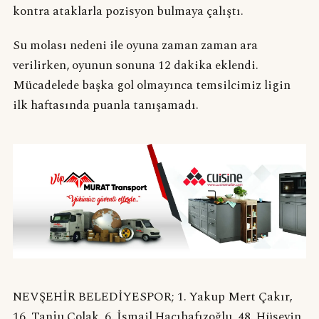
kontra ataklarla pozisyon bulmaya çalıştı.
Su molası nedeni ile oyuna zaman zaman ara
verilirken, oyunun sonuna 12 dakika eklendi.
Mücadelede başka gol olmayınca temsilcimiz ligin
ilk haftasında puanla tanışamadı.
NEVŞEHİR BELEDİYESPOR; 1. Yakup Mert Çakır,
16. Tanju Çolak, 6. İsmail Hacıhafızoğlu, 48. Hüseyin