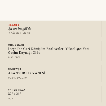
CANLI
Şu an İnegöl'de
7 Ağustos · 21:55
ÖNE ÇIKAN
İnegöl'de Geri Dönüşüm Faaliyetleri Yükselişte: Yeni
Geçim Kaynağı Oldu
4 sa. önce
NÖBETÇI
ALANYURT ECZANESİ
02247192030
YARIN HAVA
32° / 21°
açık