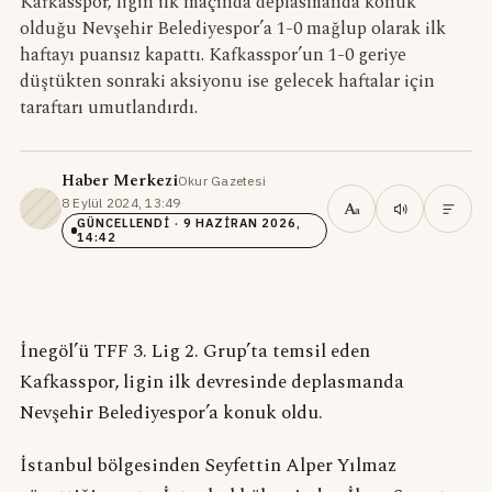
Kafkasspor, ligin ilk maçında deplasmanda konuk
olduğu Nevşehir Belediyespor’a 1-0 mağlup olarak ilk
haftayı puansız kapattı. Kafkasspor’un 1-0 geriye
düştükten sonraki aksiyonu ise gelecek haftalar için
taraftarı umutlandırdı.
Haber Merkezi
Okur Gazetesi
·
8 Eylül 2024, 13:49
·
A
a
GÜNCELLENDI
· 9 HAZIRAN 2026,
14:42
İnegöl’ü TFF 3. Lig 2. Grup’ta temsil eden
Kafkasspor, ligin ilk devresinde deplasmanda
Nevşehir Belediyespor’a konuk oldu.
İstanbul bölgesinden Seyfettin Alper Yılmaz