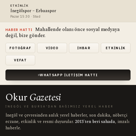
ETKINLIK
İnegölspor – Erbaaspor
Pazar 15:30 · Stad
Mahallende olanı önce sosyal medyaya
HABER HATTI
değil, bize gönder.
FOTOĞRAF
VIDEO
İHBAR
ETKINLIK
VEFAT
WHATSAPP İLETIŞIM HATTI
Okur
Gazetesi
İNEGÖL VE BURSA'DAN BAĞIMSIZ YEREL HABER
İnegöl ve çevresinden anlık yerel haberler, son dakika, nöbetçi
eczane, etkinlik ve resmi duyurular.
2013'ten beri sahada
, imzalı
haberle.