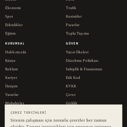
Ekonomi
Trafik
Spor
Kesintiler
Etkinlikler
Pazarlar
Eğitim
Toplu Taşıma
KURUMSAL
GÜVEN
Hakkımızda
Yayın İlkeleri
Künye
Düzeltme Politikası
Reklam
Sahiplik & Finansman
Kariyer
Etik Kod
İletişim
KVKK
Yazarlar
Çerez
Muhabirler
Gizlilik
Editörler
Kullanım Şartları
ÇEREZ TERCIHLERI
Sitenin çalışması için zorunlu çerezler her zaman
aktiftir. Ziyaret istatistikleri için onayınızı istiyoruz.