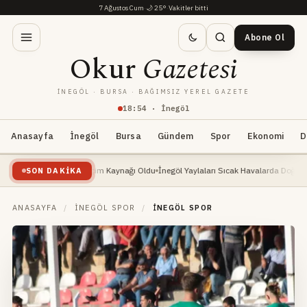
7 Ağustos Cum
·
🌙
25°
·
Vakitler bitti
Abone Ol
Okur
Gazetesi
İNEGÖL · BURSA · BAĞIMSIZ YEREL GAZETE
18
:
54
· İnegöl
Anasayfa
İnegöl
Bursa
Gündem
Spor
Ekonomi
D
şte: Yeni Geçim Kaynağı Oldu
İnegöl Yaylaları Sıcak Havalarda Doğa Severlerin Yen
SON DAKIKA
ANASAYFA
/
İNEGÖL SPOR
/
İNEGÖL SPOR