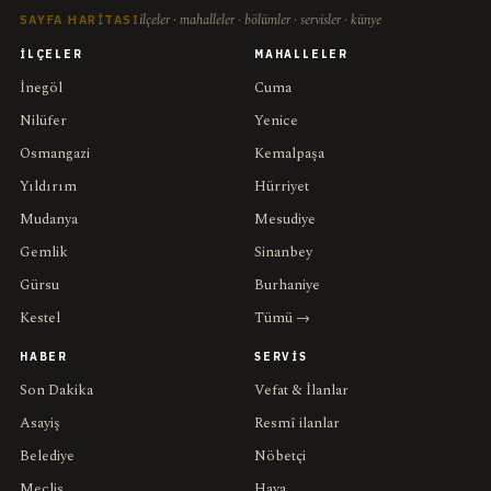
ilçeler · mahalleler · bölümler · servisler · künye
SAYFA HARITASI
İLÇELER
MAHALLELER
İnegöl
Cuma
Nilüfer
Yenice
Osmangazi
Kemalpaşa
Yıldırım
Hürriyet
Mudanya
Mesudiye
Gemlik
Sinanbey
Gürsu
Burhaniye
Kestel
Tümü →
HABER
SERVIS
Son Dakika
Vefat & İlanlar
Asayiş
Resmî ilanlar
Belediye
Nöbetçi
Meclis
Hava