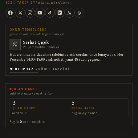
her kanal, tek redaksiyon
BIZI TAKIP ET
OKUR TEMSILCISI
gazete ile okur arasında bağımsız ara yüz
Serhat Çiçek
SÇ
21 yıl meslekte · Temsilci
Habere itirazını, düzeltme talebini ve etik soruları önce buraya yaz. Her
Perşembe 14:00–18:00 canlı nöbet; yanıt 48 saati geçmez.
MEKTUP YAZ →
NÖBET TAKVIMI
ŞU AN CANLI
anlık okur nabzı · gerçek veriden
3
5
ŞU AN SITEDE
BUGÜN HABER
aktif okur
bugün yayınlanan
Bugün
0
yorum onaylandı.