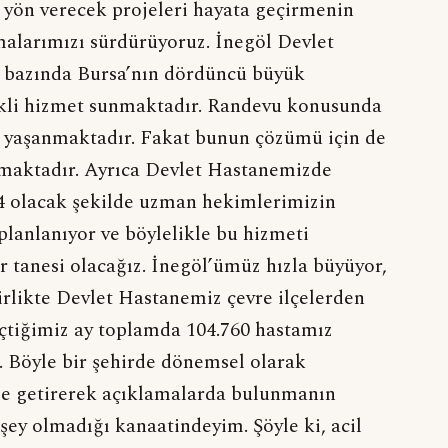
 yön verecek projeleri hayata geçirmenin
şmalarımızı sürdürüyoruz. İnegöl Devlet
nş bazında Bursa’nın dördüncü büyük
likli hizmet sunmaktadır. Randevu konusunda
 yaşanmaktadır. Fakat bunun çözümü için de
lmaktadır. Ayrıca Devlet Hastanemizde
4 olacak şekilde uzman hekimlerimizin
planlanıyor ve böylelikle bu hizmeti
r tanesi olacağız. İnegöl’ümüz hızla büyüyor,
irlikte Devlet Hastanemiz çevre ilçelerden
eçtiğimiz ay toplamda 104.760 hastamız
. Böyle bir şehirde dönemsel olarak
le getirerek açıklamalarda bulunmanın
ey olmadığı kanaatindeyim. Şöyle ki, acil