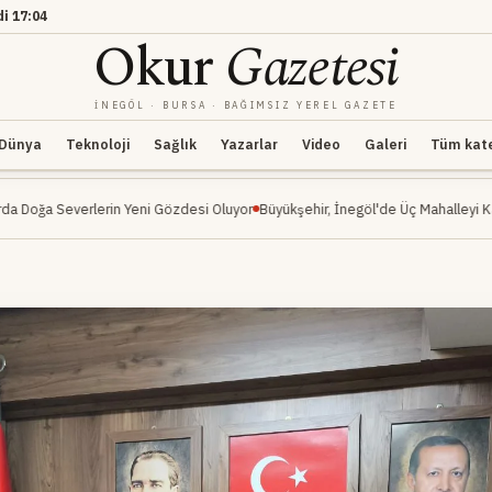
di
17:04
Okur
Gazetesi
İNEGÖL · BURSA · BAĞIMSIZ YEREL GAZETE
Dünya
Teknoloji
Sağlık
Yazarlar
Video
Galeri
Tüm kateg
rin Yeni Gözdesi Oluyor
Büyükşehir, İnegöl'de Üç Mahalleyi Kapsayan Ulaşım H