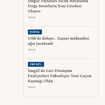
İnegöl Yaylaları Sıcak Havalarda
Doğa Severlerin Yeni Gözdesi
Oluyor
Trend
BURSA
OSB'de dehşet... İnşaat mühendisi
ağır yaralandı
Trend
İNEGÖL
İnegöl'de Geri Dönüşüm
Faaliyetleri Yükselişte: Yeni Geçim
Kaynağı Oldu
Trend