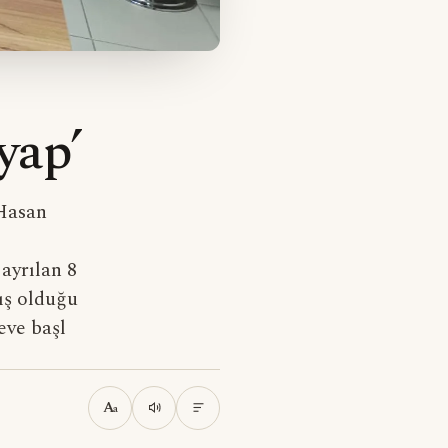
yap’
 Hasan
ayrılan 8
ış olduğu
eve başl
A
a