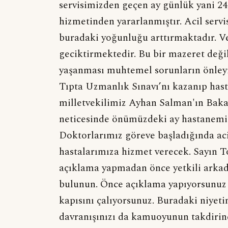
servisimizden geçen ay günlük yani 24 
hizmetinden yararlanmıştır. Acil servis
buradaki yoğunluğu arttırmaktadır. Ve
geciktirmektedir. Bu bir mazeret deği
yaşanması muhtemel sorunların önleyi
Tıpta Uzmanlık Sınavı’nı kazanıp has
milletvekilimiz Ayhan Salman'ın Bak
neticesinde önümüzdeki ay hastanemi
Doktorlarımız göreve başladığında acil
hastalarımıza hizmet verecek. Sayın To
açıklama yapmadan önce yetkili arkada
bulunun. Önce açıklama yapıyorsunuz 
kapısını çalıyorsunuz. Buradaki niyet
davranışınızı da kamuoyunun takdirin