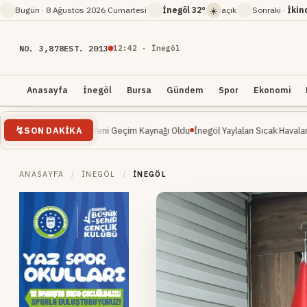
☀️
Bugün ·
8 Ağustos 2026 Cumartesi
İnegöl
32°
açık
Sonraki ·
İkin
NO. 3,878
EST. 2013
12
:
42
· İnegöl
Anasayfa
İnegöl
Bursa
Gündem
Spor
Ekonomi
SON DAKIKA
elişte: Yeni Geçim Kaynağı Oldu
İnegöl Yaylaları Sıcak Havalarda Doğa Severle
ANASAYFA
/
İNEGÖL
/
İNEGÖL