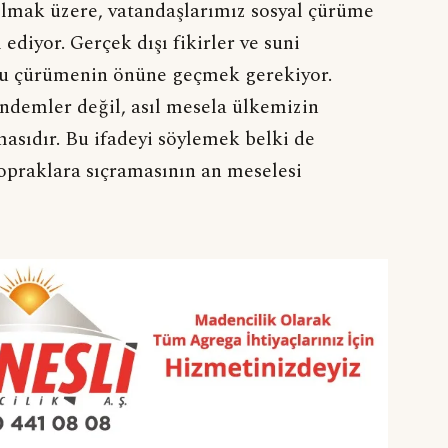
olmak üzere, vatandaşlarımız sosyal çürüme
diyor. Gerçek dışı fikirler ve suni
 Bu çürümenin önüne geçmek gerekiyor.
demler değil, asıl mesela ülkemizin
masıdır. Bu ifadeyi söylemek belki de
opraklara sıçramasının an meselesi
K