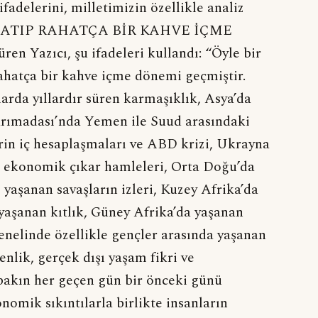
fadelerini, milletimizin özellikle analiz
 UZATIP RAHATÇA BİR KAHVE İÇME
Yazıcı, şu ifadeleri kullandı: “Öyle bir
rahatça bir kahve içme dönemi geçmiştir.
rda yıllardır süren karmaşıklık, Asya’da
arımadası’nda Yemen ile Suud arasındaki
rin iç hesaplaşmaları ve ABD krizi, Ukrayna
i ekonomik çıkar hamleleri, Orta Doğu’da
aşanan savaşların izleri, Kuzey Afrika’da
 yaşanan kıtlık, Güney Afrika’da yaşanan
enelinde özellikle gençler arasında yaşanan
lik, gerçek dışı yaşam fikri ve
bakın her geçen gün bir önceki günü
omik sıkıntılarla birlikte insanların