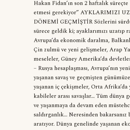
Hakan Fidan’ın son 2 haftalık süreçte i
etmesi gerekiyor” AYKLARIMIZI
DÖNEMİ GEÇMİŞTİR Sözlerini sürdüren 
sürece geldik ki; ayaklarımızı uzatıp 
Avrupa’da ekonomik daralma, Balkanla
Çin zulmü ve yeni gelişmeler, Arap Y
meseleler, Güney Amerika’da devletle
– Rusya hesaplaşması, Avrupa’nın yen
yaşanan savaş ve geçmişten günümüze y
yaşanan iç çekişmeler, Orta Afrika’da
kabileler arası savaşlar… Tüm dünya g
ve yaşanmaya da devam eden müstehcen
saldırganlık… Neresinden bakarsanız 
aratıyor. Dünya genelinde yaşanan ekon