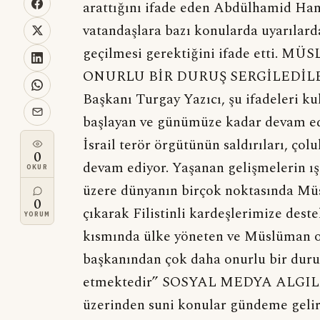
arattığını ifade eden Abdülhamid Han
vatandaşlara bazı konularda uyarılar
geçilmesi gerektiğini ifade et
ONURLU BİR DURUŞ SERGİLEDİLER 
Başkanı Turgay Yazıcı, şu ifadeleri ku
başlayan ve günümüze kadar devam ede
İsrail terör örgütünün saldırıları, ç
0
devam ediyor. Yaşanan gelişmelerin ı
OKUR
üzere dünyanın birçok noktasında M
0
çıkarak Filistinli kardeşlerimize deste
YORUM
kısmında ülke yöneten ve Müslüman ol
başkanından çok daha onurlu bir duru
etmektedir” SOSYAL MEDYA ALGIL
üzerinden suni konular gündeme gelir