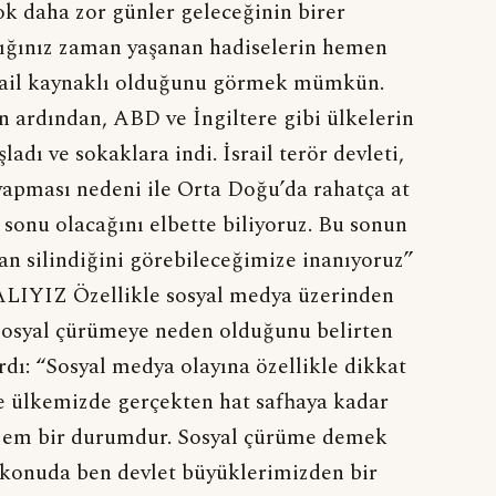
ok daha zor günler geleceğinin birer
tığınız zaman yaşanan hadiselerin hemen
srail kaynaklı olduğunu görmek mümkün.
 ardından, ABD ve İngiltere gibi ülkelerin
adı ve sokaklara indi. İsrail terör devleti,
yapması nedeni ile Orta Doğu’da rahatça at
 sonu olacağını elbette biliyoruz. Bu sonun
adan silindiğini görebileceğimize inanıyoruz”
Z Özellikle sosyal medya üzerinden
sosyal çürümeye neden olduğunu belirten
ırdı: “Sosyal medya olayına özellikle dikkat
e ülkemizde gerçekten hat safhaya kadar
elzem bir durumdur. Sosyal çürüme demek
u konuda ben devlet büyüklerimizden bir