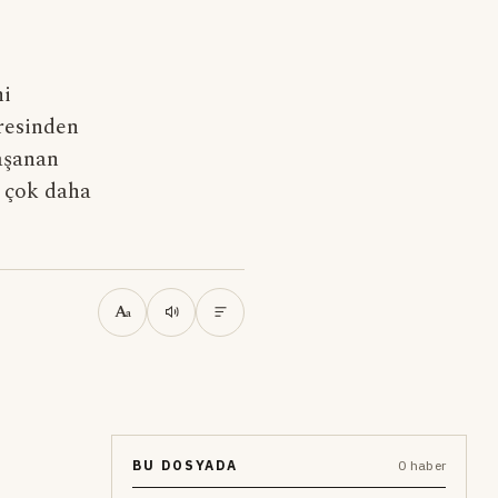
ni
resinden
aşanan
, çok daha
A
a
BU DOSYADA
0 haber