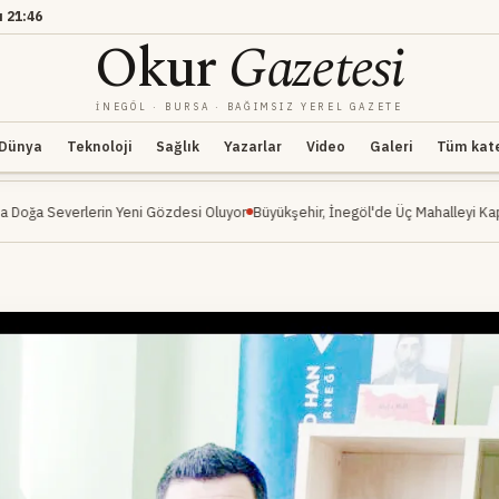
ı
21:46
Okur
Gazetesi
İNEGÖL · BURSA · BAĞIMSIZ YEREL GAZETE
Dünya
Teknoloji
Sağlık
Yazarlar
Video
Galeri
Tüm kateg
rin Yeni Gözdesi Oluyor
Büyükşehir, İnegöl'de Üç Mahalleyi Kapsayan Ulaşım H