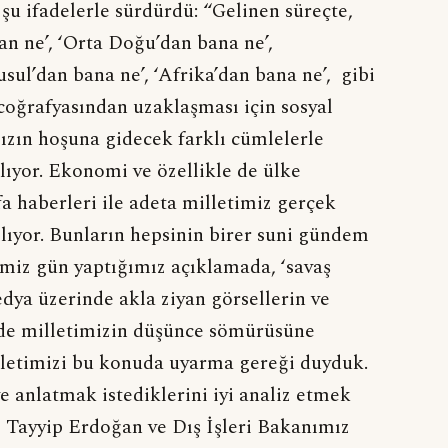
i şu ifadelerle sürdürdü: “Gelinen süreçte,
nan ne’, ‘Orta Doğu’dan bana ne’,
ul’dan bana ne’, ‘Afrika’dan bana ne’, gibi
coğrafyasından uzaklaşması için sosyal
ızın hoşuna gidecek farklı cümlelerle
ılıyor. Ekonomi ve özellikle de ülke
fa haberleri ile adeta milletimiz gerçek
ılıyor. Bunların hepsinin birer suni gündem
iz gün yaptığımız açıklamada, ‘savaş
dya üzerinde akla ziyan görsellerin ve
de milletimizin düşünce sömürüsüne
milletimizi bu konuda uyarma gereği duyduk.
e anlatmak istediklerini iyi analiz etmek
Tayyip Erdoğan ve Dış İşleri Bakanımız