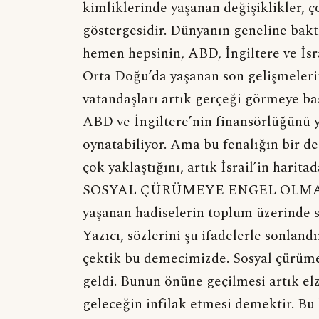
kimliklerinde yaşanan değişiklikler, ç
göstergesidir. Dünyanın geneline bak
hemen hepsinin, ABD, İngiltere ve İ
Orta Doğu’da yaşanan son gelişmelerin
vatandaşları artık gerçeği görmeye başl
ABD ve İngiltere’nin finansörlüğünü 
oynatabiliyor. Ama bu fenalığın bir de
çok yaklaştığını, artık İsrail’in harit
SOSYAL ÇÜRÜMEYE ENGEL OLMALIYI
yaşanan hadiselerin toplum üzerinde 
Yazıcı, sözlerini şu ifadelerle sonland
çektik bu demecimizde. Sosyal çürüm
geldi. Bunun önüne geçilmesi artık 
geleceğin infilak etmesi demektir. B