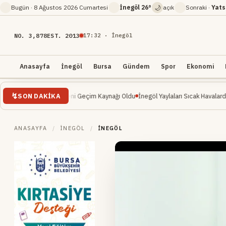
🌙
Bugün ·
8 Ağustos 2026 Cumartesi
İnegöl
26°
açık
Sonraki ·
Yats
NO. 3,878
EST. 2013
17
:
32
· İnegöl
Anasayfa
İnegöl
Bursa
Gündem
Spor
Ekonomi
SON DAKIKA
lişte: Yeni Geçim Kaynağı Oldu
İnegöl Yaylaları Sıcak Havalarda Doğa Severle
ANASAYFA
/
İNEGÖL
/
İNEGÖL