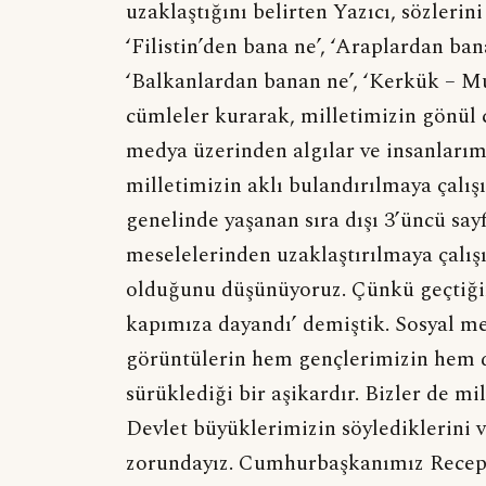
uzaklaştığını belirten Yazıcı, sözlerin
‘Filistin’den bana ne’, ‘Araplardan ba
‘Balkanlardan banan ne’, ‘Kerkük – Mus
cümleler kurarak, milletimizin gönül 
medya üzerinden algılar ve insanlarım
milletimizin aklı bulandırılmaya çalış
genelinde yaşanan sıra dışı 3’üncü say
meselelerinden uzaklaştırılmaya çalış
olduğunu düşünüyoruz. Çünkü geçtiğim
kapımıza dayandı’ demiştik. Sosyal me
görüntülerin hem gençlerimizin hem 
sürüklediği bir aşikardır. Bizler de 
Devlet büyüklerimizin söylediklerini v
zorundayız. Cumhurbaşkanımız Recep 