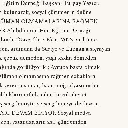
 Eğitim Derneği Başkanı Turgay Yazıcı,
da bulunarak, sosyal çürümenin önüne
ti. MÜSLÜMAN OLMAMALARINA RAĞMEN
Abdülhamid Han Eğitim Derneği
llandı: “Gazze’de 7 Ekim 2023 tarihinde
n, ardından da Suriye ve Lübnan’a sıçrayan
oluk çocuk demeden, yaşlı kadın demeden
şığında görülüyor ki; Avrupa başta olmak
üslüman olmamasına rağmen sokaklara
k veren insanlar, İslam coğrafyasının bir
duklarını ifade eden birçok devlet
ş sergilemiştir ve sergilemeye de devam
ARI DEVAM EDİYOR Sosyal medya
ken, vatandaşların asıl gündemden