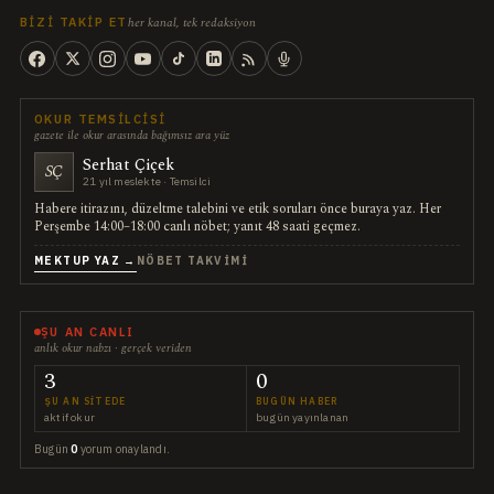
her kanal, tek redaksiyon
BIZI TAKIP ET
OKUR TEMSILCISI
gazete ile okur arasında bağımsız ara yüz
Serhat Çiçek
SÇ
21 yıl meslekte · Temsilci
Habere itirazını, düzeltme talebini ve etik soruları önce buraya yaz. Her
Perşembe 14:00–18:00 canlı nöbet; yanıt 48 saati geçmez.
MEKTUP YAZ →
NÖBET TAKVIMI
ŞU AN CANLI
anlık okur nabzı · gerçek veriden
3
0
ŞU AN SITEDE
BUGÜN HABER
aktif okur
bugün yayınlanan
Bugün
0
yorum onaylandı.