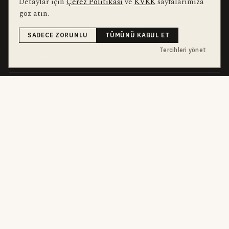
Detaylar için
Çerez Politikası
ve
KVKK
sayfalarımıza
bu hafta en çok aranan
YEREL ARANANLAR
göz atın.
İnegöl
inegol-belediyesi
alper-taban
trafik-kazasi
İnegöl Haber
SADECE ZORUNLU
TÜMÜNÜ KABUL ET
Güncel
Haberler
bursa-buyuksehir-belediyesi
Bursa
Ekonomi
Tercihleri yönet
futbol
İnegölspor
dört kanal · dört farklı ritim
HABERI TAKIP ET
E-Bülten
ABONE OL →
her sabah 07:00
WhatsApp Hattı
KATIL →
son dakika
Push Bildirim
DESTEKLENMEZ
sadece önemliler
Mobil Uygulama
YAKINDA
iOS · Android
©
2026
Okur Medya Yayıncılık A.Ş.
Tüm hakları saklıdır.
Haberler NewsArticle