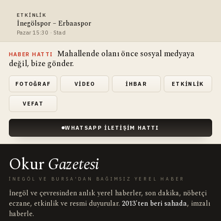
ETKINLIK
İnegölspor – Erbaaspor
Pazar 15:30 · Stad
Mahallende olanı önce sosyal medyaya
HABER HATTI
değil, bize gönder.
FOTOĞRAF
VIDEO
İHBAR
ETKINLIK
VEFAT
WHATSAPP İLETIŞIM HATTI
Okur
Gazetesi
İNEGÖL VE BURSA'DAN BAĞIMSIZ YEREL HABER
İnegöl ve çevresinden anlık yerel haberler, son dakika, nöbetçi
eczane, etkinlik ve resmi duyurular.
2013'ten beri sahada
, imzalı
haberle.