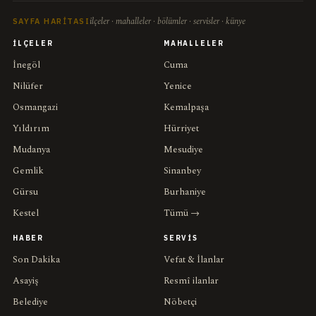
ilçeler · mahalleler · bölümler · servisler · künye
SAYFA HARITASI
İLÇELER
MAHALLELER
İnegöl
Cuma
Nilüfer
Yenice
Osmangazi
Kemalpaşa
Yıldırım
Hürriyet
Mudanya
Mesudiye
Gemlik
Sinanbey
Gürsu
Burhaniye
Kestel
Tümü →
HABER
SERVIS
Son Dakika
Vefat & İlanlar
Asayiş
Resmî ilanlar
Belediye
Nöbetçi