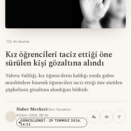
·
1
dk okuma
Kız öğrencileri taciz ettiği öne
sürülen kişi gözaltına alındı
Yalova Valiliği, kız öğrencilerin kaldığı yurda giden
minibüslere binerek öğrencileri taciz ettiği öne sürülen
şüphelinin gözaltına alındığını bildirdi.
Haber Merkezi
Okur Gazetesi
·
8 Ekim 2024, 08:36
·
A
a
GÜNCELLENDI
· 29 TEMMUZ 2026,
16:11