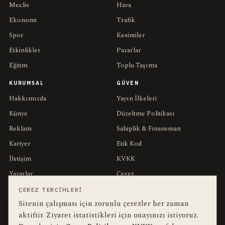
Meclis
Hava
Ekonomi
Trafik
Spor
Kesintiler
Etkinlikler
Pazarlar
Eğitim
Toplu Taşıma
KURUMSAL
GÜVEN
Hakkımızda
Yayın İlkeleri
Künye
Düzeltme Politikası
Reklam
Sahiplik & Finansman
Kariyer
Etik Kod
İletişim
KVKK
Yazarlar
Çerez
Muhabirler
Gizlilik
ÇEREZ TERCIHLERI
Sitenin çalışması için zorunlu çerezler her zaman
Editörler
Kullanım Şartları
aktiftir. Ziyaret istatistikleri için onayınızı istiyoruz.