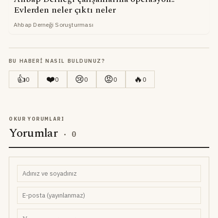
Evlerden neler çıktı neler
Ahbap Derneği Soruşturması
BU HABERI NASIL BULDUNUZ?
👍
❤️
😢
😡
🔥
0
0
0
0
0
OKUR YORUMLARI
Yorumlar
·
0