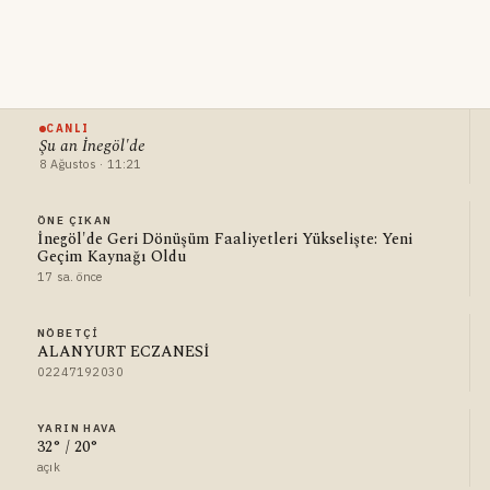
CANLI
Şu an İnegöl'de
8 Ağustos · 11:21
ÖNE ÇIKAN
İnegöl'de Geri Dönüşüm Faaliyetleri Yükselişte: Yeni
Geçim Kaynağı Oldu
17 sa. önce
NÖBETÇI
ALANYURT ECZANESİ
02247192030
YARIN HAVA
32° / 20°
açık