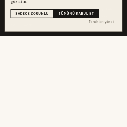
bu hafta en çok aranan
YEREL ARANANLAR
göz atın.
İnegöl
inegol-belediyesi
alper-taban
trafik-kazasi
İnegöl Haber
SADECE ZORUNLU
TÜMÜNÜ KABUL ET
Haberler
Güncel
Bursa
bursa-buyuksehir-belediyesi
chp
Tercihleri yönet
futbol
Ekonomi
dört kanal · dört farklı ritim
HABERI TAKIP ET
E-Bülten
ABONE OL →
her sabah 07:00
WhatsApp Hattı
KATIL →
son dakika
Push Bildirim
DESTEKLENMEZ
sadece önemliler
Mobil Uygulama
YAKINDA
iOS · Android
©
2026
Okur Medya Yayıncılık A.Ş.
Tüm hakları saklıdır.
Haberler NewsArticle
yapısal verisiyle işaretlenir. ISSN 2149-0000 · Yerel Süreli Yayın