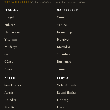
ilçeler · mahalleler · bölümler · servisler · künye
SAYFA HARITASI
İLÇELER
MAHALLELER
İnegöl
Cuma
Nilüfer
Yenice
Osmangazi
Kemalpaşa
Yıldırım
Hürriyet
Mudanya
Mesudiye
Gemlik
Sinanbey
Gürsu
Burhaniye
Kestel
Tümü →
HABER
SERVIS
Son Dakika
Vefat & İlanlar
Asayiş
Resmî ilanlar
Belediye
Nöbetçi
Meclis
Hava