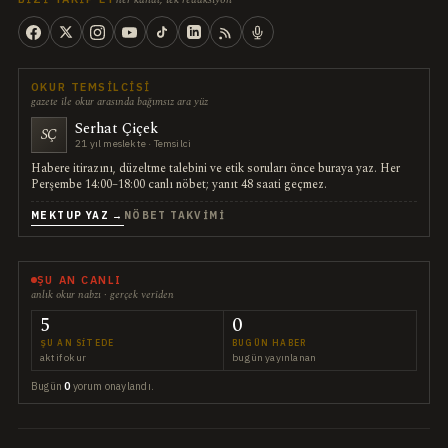
OKUR TEMSILCISI
gazete ile okur arasında bağımsız ara yüz
Serhat Çiçek
SÇ
21 yıl meslekte · Temsilci
Habere itirazını, düzeltme talebini ve etik soruları önce buraya yaz. Her
Perşembe 14:00–18:00 canlı nöbet; yanıt 48 saati geçmez.
MEKTUP YAZ →
NÖBET TAKVIMI
ŞU AN CANLI
anlık okur nabzı · gerçek veriden
5
0
ŞU AN SITEDE
BUGÜN HABER
aktif okur
bugün yayınlanan
Bugün
0
yorum onaylandı.