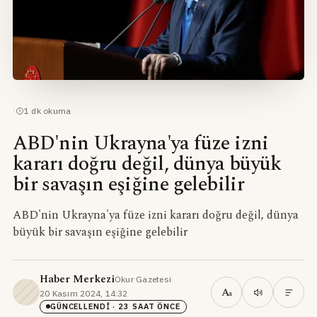
·
1
dk okuma
ABD'nin Ukrayna'ya füze izni
kararı doğru değil, dünya büyük
bir savaşın eşiğine gelebilir
ABD'nin Ukrayna'ya füze izni kararı doğru değil, dünya
büyük bir savaşın eşiğine gelebilir
Haber Merkezi
Okur Gazetesi
·
A
20 Kasım 2024, 14:32
·
a
GÜNCELLENDI
· 23 SAAT ÖNCE