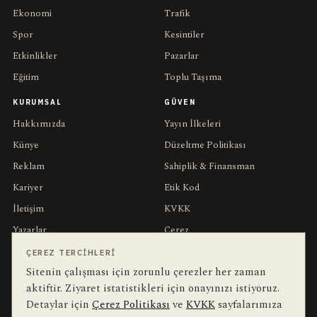
Ekonomi
Trafik
Spor
Kesintiler
Etkinlikler
Pazarlar
Eğitim
Toplu Taşıma
KURUMSAL
GÜVEN
Hakkımızda
Yayın İlkeleri
Künye
Düzeltme Politikası
Reklam
Sahiplik & Finansman
Kariyer
Etik Kod
İletişim
KVKK
Yazarlar
Çerez
Muhabirler
Gizlilik
ÇEREZ TERCIHLERI
Sitenin çalışması için zorunlu çerezler her zaman
Editörler
Kullanım Şartları
aktiftir. Ziyaret istatistikleri için onayınızı istiyoruz.
Detaylar için
Çerez Politikası
ve
KVKK
sayfalarımıza