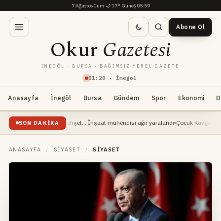
7 Ağustos Cum
·
🌙
17°
·
Güneş 05:59
Abone Ol
Okur
Gazetesi
İNEGÖL · BURSA · BAĞIMSIZ YEREL GAZETE
01
:
20
· İnegöl
Anasayfa
İnegöl
Bursa
Gündem
Spor
Ekonomi
D
eledi
OSB'de dehşet... İnşaat mühendisi ağır yaralandı
Çocuk Kavgası Kanlı Bitti: 
SON DAKIKA
ANASAYFA
/
SIYASET
/
SIYASET