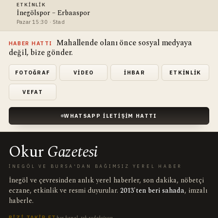
ETKINLIK
İnegölspor – Erbaaspor
Pazar 15:30 · Stad
Mahallende olanı önce sosyal medyaya
HABER HATTI
değil, bize gönder.
FOTOĞRAF
VIDEO
İHBAR
ETKINLIK
VEFAT
WHATSAPP İLETIŞIM HATTI
Okur
Gazetesi
İNEGÖL VE BURSA'DAN BAĞIMSIZ YEREL HABER
İnegöl ve çevresinden anlık yerel haberler, son dakika, nöbetçi
eczane, etkinlik ve resmi duyurular.
2013'ten beri sahada
, imzalı
haberle.
her kanal, tek redaksiyon
BIZI TAKIP ET