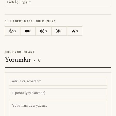
Parti İçi Değişim
BU HABERI NASIL BULDUNUZ?
👍
❤️
😢
😡
🔥
0
0
0
0
0
OKUR YORUMLARI
Yorumlar
·
0