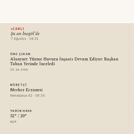
CANLI
Şu an İnegöl'de
7 Ağustos · 04:21
ÖNE ÇIKAN
Alanyurt Yüzme Havuzu İnşaatı Devam Ediyor: Başkan
Taban Yerinde İnceledi
16 sa. önce
NÖBETÇI
Merkez Eczanesi
Kemalpaşa 42 · 08:30
YARIN HAVA
32° / 20°
açık