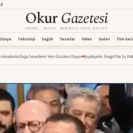
12
Okur
Gazetesi
İNEGÖL · BURSA · BAĞIMSIZ YEREL GAZETE
Dünya
Teknoloji
Sağlık
Yazarlar
Video
Galeri
Tüm kateg
 Severlerin Yeni Gözdesi Oluyor
Büyükşehir, İnegöl'de Üç Mahalleyi Kapsayan 