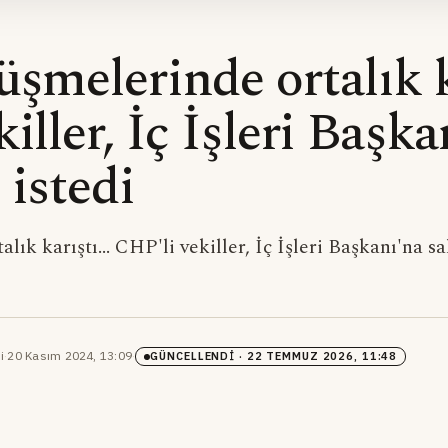
şmelerinde ortalık ka
iller, İç İşleri Başka
 istedi
ık karıştı... CHP'li vekiller, İç İşleri Başkanı'na s
i
·
20 Kasım 2024, 13:09
·
GÜNCELLENDI
· 22 TEMMUZ 2026, 11:48