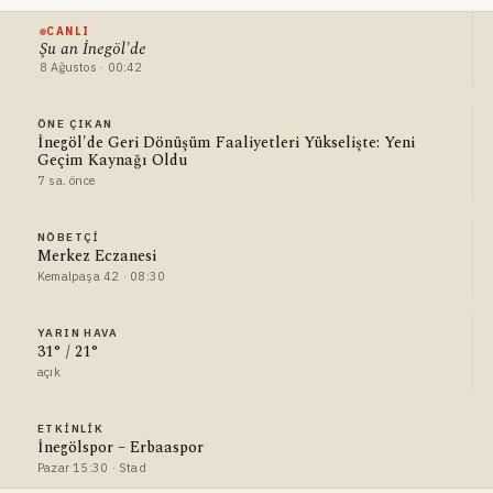
CANLI
Şu an İnegöl'de
8 Ağustos · 00:42
ÖNE ÇIKAN
İnegöl'de Geri Dönüşüm Faaliyetleri Yükselişte: Yeni
Geçim Kaynağı Oldu
7 sa. önce
NÖBETÇI
Merkez Eczanesi
Kemalpaşa 42 · 08:30
YARIN HAVA
31° / 21°
açık
ETKINLIK
İnegölspor – Erbaaspor
Pazar 15:30 · Stad