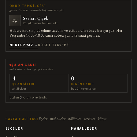
OKUR TEMSILCISI
gazete ile okur arasında bağımsız ara yüz
Serhat Çiçek
SÇ
21 yıl meslekte · Temsilci
Habere itirazını, düzeltme talebini ve etik soruları önce buraya yaz. Her
Perşembe 14:00–18:00 canlı nöbet; yanıt 48 saati geçmez.
MEKTUP YAZ →
NÖBET TAKVIMI
ŞU AN CANLI
anlık okur nabzı · gerçek veriden
4
0
ŞU AN SITEDE
BUGÜN HABER
aktif okur
bugün yayınlanan
Bugün
0
yorum onaylandı.
ilçeler · mahalleler · bölümler · servisler · künye
SAYFA HARITASI
İLÇELER
MAHALLELER