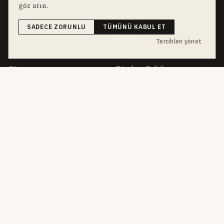
göz atın.
Etkinlikler
Pazarlar
Eğitim
Toplu Taşıma
SADECE ZORUNLU
TÜMÜNÜ KABUL ET
KURUMSAL
GÜVEN
Tercihleri yönet
Hakkımızda
Yayın İlkeleri
Künye
Düzeltme Politikası
Reklam
Sahiplik & Finansman
Kariyer
Etik Kod
İletişim
KVKK
Yazarlar
Çerez
Muhabirler
Gizlilik
Editörler
Kullanım Şartları
bu hafta en çok aranan
YEREL ARANANLAR
İnegöl
inegol-belediyesi
alper-taban
trafik-kazasi
İnegöl Haber
Güncel
Haberler
bursa-buyuksehir-belediyesi
Bursa
Ekonomi