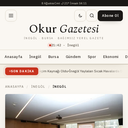
8 Ağustos Cmt
·
🌙
21°
·
İmsak 04:11
Abone Ol
Okur
Gazetesi
İNEGÖL · BURSA · BAĞIMSIZ YEREL GAZETE
21
:
42
· İnegöl
Anasayfa
İnegöl
Bursa
Gündem
Spor
Ekonomi
D
işte: Yeni Geçim Kaynağı Oldu
İnegöl Yaylaları Sıcak Havalarda Doğa Severlerin Yen
SON DAKIKA
ANASAYFA
/
İNEGÖL
/
İNEGÖL