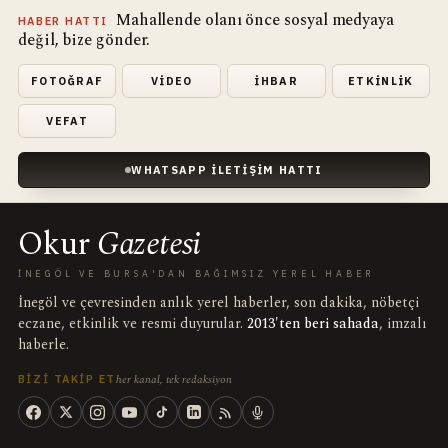
Mahallende olanı önce sosyal medyaya
HABER HATTI
değil, bize gönder.
FOTOĞRAF
VIDEO
İHBAR
ETKINLIK
VEFAT
WHATSAPP İLETIŞIM HATTI
Okur
Gazetesi
İNEGÖL VE BURSA'DAN BAĞIMSIZ YEREL HABER
İnegöl ve çevresinden anlık yerel haberler, son dakika, nöbetçi
eczane, etkinlik ve resmi duyurular.
2013'ten beri sahada
, imzalı
haberle.
her kanal, tek redaksiyon
BIZI TAKIP ET