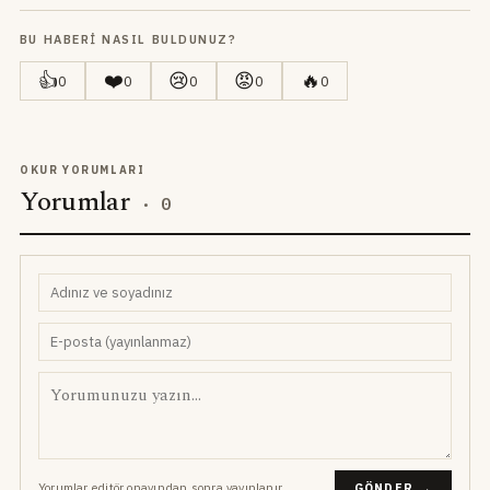
BU HABERI NASIL BULDUNUZ?
👍
❤️
😢
😡
🔥
0
0
0
0
0
OKUR YORUMLARI
Yorumlar
·
0
Yorumlar editör onayından sonra yayınlanır.
GÖNDER →