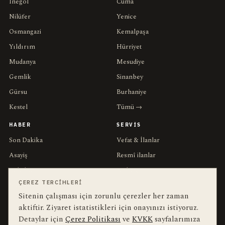
İnegöl
Cuma
Nilüfer
Yenice
Osmangazi
Kemalpaşa
Yıldırım
Hürriyet
Mudanya
Mesudiye
Gemlik
Sinanbey
Gürsu
Burhaniye
Kestel
Tümü →
HABER
SERVIS
Son Dakika
Vefat & İlanlar
Asayiş
Resmî ilanlar
Belediye
Nöbetçi
ÇEREZ TERCIHLERI
Meclis
Hava
Sitenin çalışması için zorunlu çerezler her zaman
Ekonomi
Trafik
aktiftir. Ziyaret istatistikleri için onayınızı istiyoruz.
Spor
Kesintiler
Detaylar için
Çerez Politikası
ve
KVKK
sayfalarımıza