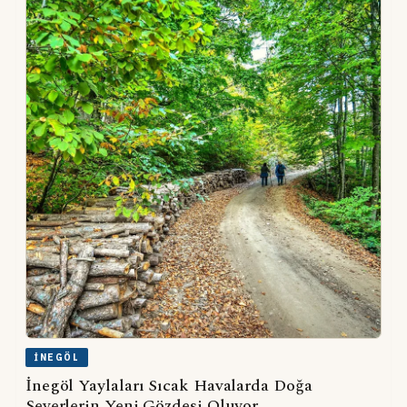
İNEGÖL
İnegöl Yaylaları Sıcak Havalarda Doğa
Severlerin Yeni Gözdesi Oluyor