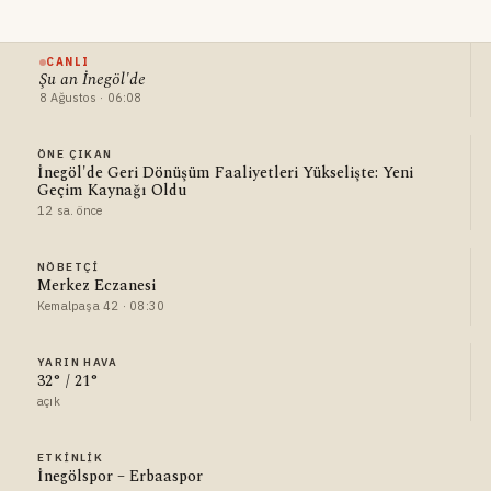
CANLI
Şu an İnegöl'de
8 Ağustos · 06:08
ÖNE ÇIKAN
İnegöl'de Geri Dönüşüm Faaliyetleri Yükselişte: Yeni
Geçim Kaynağı Oldu
12 sa. önce
NÖBETÇI
Merkez Eczanesi
Kemalpaşa 42 · 08:30
YARIN HAVA
32° / 21°
açık
ETKINLIK
İnegölspor – Erbaaspor