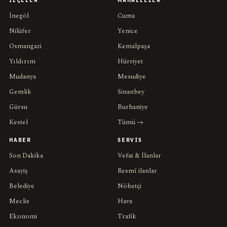
İLÇELER
MAHALLELER
İnegöl
Cuma
Nilüfer
Yenice
Osmangazi
Kemalpaşa
Yıldırım
Hürriyet
Mudanya
Mesudiye
Gemlik
Sinanbey
Gürsu
Burhaniye
Kestel
Tümü →
HABER
SERVIS
Son Dakika
Vefat & İlanlar
Asayiş
Resmî ilanlar
Belediye
Nöbetçi
Meclis
Hava
Ekonomi
Trafik