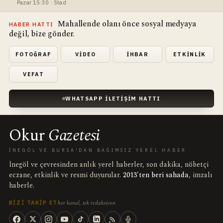
Pazar 15:30 · Stad
Mahallende olanı önce sosyal medyaya
HABER HATTI
değil, bize gönder.
FOTOĞRAF
VIDEO
İHBAR
ETKINLIK
VEFAT
WHATSAPP İLETIŞIM HATTI
Okur
Gazetesi
İNEGÖL VE BURSA'DAN BAĞIMSIZ YEREL HABER
İnegöl ve çevresinden anlık yerel haberler, son dakika, nöbetçi
eczane, etkinlik ve resmi duyurular.
2013'ten beri sahada
, imzalı
haberle.
her kanal, tek redaksiyon
BIZI TAKIP ET