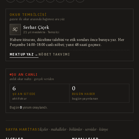
OKUR TEMSILCISI
gazete ile okur arasında bağımsız ara yüz
Serhat Çiçek
SÇ
21 yıl meslekte · Temsilci
Habere itirazını, düzeltme talebini ve etik soruları önce buraya yaz. Her
Perşembe 14:00–18:00 canlı nöbet; yanıt 48 saati geçmez.
MEKTUP YAZ →
NÖBET TAKVIMI
ŞU AN CANLI
anlık okur nabzı · gerçek veriden
6
0
ŞU AN SITEDE
BUGÜN HABER
aktif okur
bugün yayınlanan
Bugün
0
yorum onaylandı.
ilçeler · mahalleler · bölümler · servisler · künye
SAYFA HARITASI