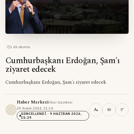
·
1
dk okuma
Cumhurbaşkanı Erdoğan, Şam'ı
ziyaret edecek
Cumhurbaşkanı Erdoğan, Şam'ı ziyaret edecek
Haber Merkezi
Okur Gazetesi
·
20 Aralık 2024, 11:24
·
A
a
GÜNCELLENDI
· 9 HAZIRAN 2026,
15:29