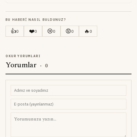
BU HABERI NASIL BULDUNUZ?
👍
❤️
😢
😡
🔥
0
0
0
0
0
OKUR YORUMLARI
Yorumlar
·
0