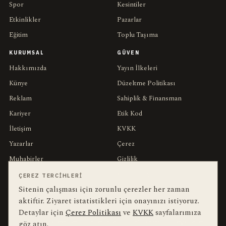
Spor
Kesintiler
Etkinlikler
Pazarlar
Eğitim
Toplu Taşıma
KURUMSAL
GÜVEN
Hakkımızda
Yayın İlkeleri
Künye
Düzeltme Politikası
Reklam
Sahiplik & Finansman
Kariyer
Etik Kod
İletişim
KVKK
Yazarlar
Çerez
Muhabirler
Gizlilik
Editörler
Kullanım Şartları
ÇEREZ TERCIHLERI
Sitenin çalışması için zorunlu çerezler her zaman
aktiftir. Ziyaret istatistikleri için onayınızı istiyoruz.
bu hafta en çok aranan
YEREL ARANANLAR
Detaylar için
Çerez Politikası
ve
KVKK
sayfalarımıza
göz atın.
İnegöl
inegol-belediyesi
alper-taban
trafik-kazasi
İnegöl Haber