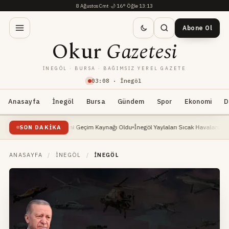
8 Ağustos Cmt
·
🌙
16°
·
Öğle 13:13
Abone Ol
Okur
Gazetesi
İNEGÖL · BURSA · BAĞIMSIZ YEREL GAZETE
03
:
08
· İnegöl
Anasayfa
İnegöl
Bursa
Gündem
Spor
Ekonomi
D
Yükselişte: Yeni Geçim Kaynağı Oldu
İnegöl Yaylaları Sıcak Havalarda Doğa Severle
SON DAKIKA
ANASAYFA
/
İNEGÖL
/
İNEGÖL