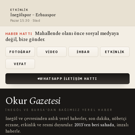
ETKINLIK
İnegölspor – Erbaaspor
Pazar 15:30 · Stad
Mahallende olanı önce sosyal medyaya
HABER HATTI
değil, bize gönder.
FOTOĞRAF
VIDEO
İHBAR
ETKINLIK
VEFAT
WHATSAPP İLETIŞIM HATTI
Okur
Gazetesi
İNEGÖL VE BURSA'DAN BAĞIMSIZ YEREL HABER
İnegöl ve çevresinden anlık yerel haberler, son dakika, nöbetçi
eczane, etkinlik ve resmi duyurular.
2013'ten beri sahada
, imzalı
haberle.