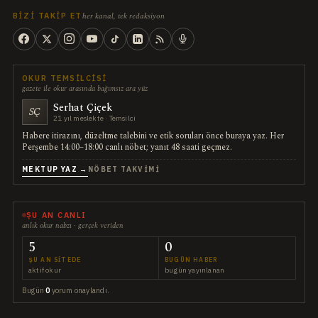
her kanal, tek redaksiyon
BIZI TAKIP ET
OKUR TEMSILCISI
gazete ile okur arasında bağımsız ara yüz
Serhat Çiçek
SÇ
21 yıl meslekte · Temsilci
Habere itirazını, düzeltme talebini ve etik soruları önce buraya yaz. Her
Perşembe 14:00–18:00 canlı nöbet; yanıt 48 saati geçmez.
MEKTUP YAZ →
NÖBET TAKVIMI
ŞU AN CANLI
anlık okur nabzı · gerçek veriden
5
0
ŞU AN SITEDE
BUGÜN HABER
aktif okur
bugün yayınlanan
Bugün
0
yorum onaylandı.