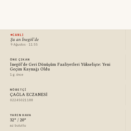
CANLI
Şu an İnegöl'de
9 Ağustos · 11:55
ÖNE ÇIKAN
İnegöl'de Geri Dönüşüm Faaliyetleri Yükselişte: Yeni
Geçim Kaynağı Oldu
1 g. önce
NÖBETÇI
ÇAĞLA ECZANESİ
02245021188
YARIN HAVA
32° / 20°
az bulutlu