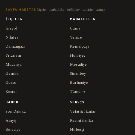
ilçeler · mahalleler · bölümler · servisler · künye
SAYFA HARITASI
İLÇELER
MAHALLELER
İnegöl
Cuma
Nilüfer
Yenice
Osmangazi
Kemalpaşa
Yıldırım
Hürriyet
Mudanya
Mesudiye
Gemlik
Sinanbey
Gürsu
Burhaniye
Kestel
Tümü →
HABER
SERVIS
Son Dakika
Vefat & İlanlar
Asayiş
Resmî ilanlar
Belediye
Nöbetçi