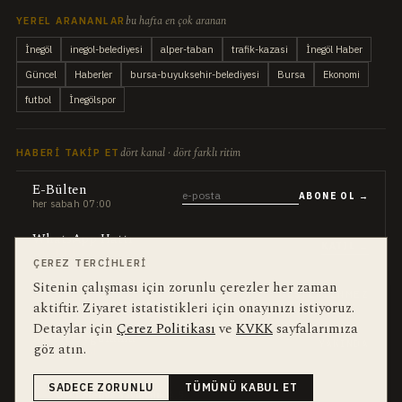
bu hafta en çok aranan
YEREL ARANANLAR
İnegöl
inegol-belediyesi
alper-taban
trafik-kazasi
İnegöl Haber
Güncel
Haberler
bursa-buyuksehir-belediyesi
Bursa
Ekonomi
futbol
İnegölspor
dört kanal · dört farklı ritim
HABERI TAKIP ET
E-Bülten
ABONE OL →
her sabah 07:00
WhatsApp Hattı
KATIL →
son dakika
ÇEREZ TERCIHLERI
Sitenin çalışması için zorunlu çerezler her zaman
Push Bildirim
DESTEKLENMEZ
sadece önemliler
aktiftir. Ziyaret istatistikleri için onayınızı istiyoruz.
Detaylar için
Çerez Politikası
ve
KVKK
sayfalarımıza
Mobil Uygulama
YAKINDA
göz atın.
iOS · Android
SADECE ZORUNLU
TÜMÜNÜ KABUL ET
©
2026
Okur Medya Yayıncılık A.Ş.
Tüm hakları saklıdır.
Haberler NewsArticle