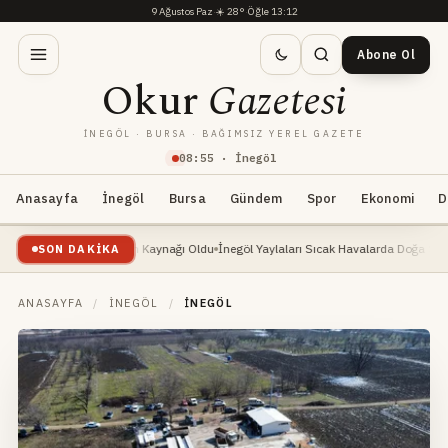
9 Ağustos Paz
·
☀️
28°
·
Öğle 13:12
Abone Ol
Okur
Gazetesi
İNEGÖL · BURSA · BAĞIMSIZ YEREL GAZETE
08
:
55
· İnegöl
Anasayfa
İnegöl
Bursa
Gündem
Spor
Ekonomi
D
şte: Yeni Geçim Kaynağı Oldu
İnegöl Yaylaları Sıcak Havalarda Doğa Severlerin Yen
SON DAKIKA
ANASAYFA
/
İNEGÖL
/
İNEGÖL