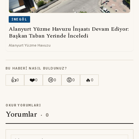
İNEGÖL
Alanyurt Yüzme Havuzu İnşaatı Devam Ediyor:
Başkan Taban Yerinde İnceledi
Alanyurt Yüzme Havuzu
BU HABERI NASIL BULDUNUZ?
👍
❤️
😢
😡
🔥
0
0
0
0
0
OKUR YORUMLARI
Yorumlar
·
0