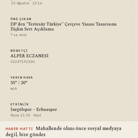
10 Ağustos · 22:16
ÖNE ÇIKAN
DP'den "Terörsüz Türkiye" Çerçeve Yasası Tasarısına
İlişkin Sert Açıklama
7 sa. önce
NÖBETÇI
ALPER ECZANESİ
02247192200
YARIN HAVA
33° / 20°
açık
ETKINLIK
İnegölspor – Erbaaspor
Pazar 15:30 · Stad
Mahallende olanı önce sosyal medyaya
HABER HATTI
değil, bize gönder.