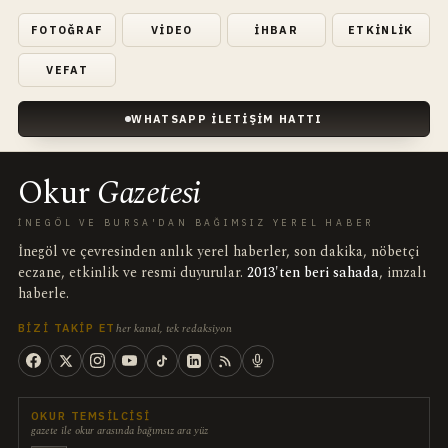
FOTOĞRAF
VIDEO
İHBAR
ETKINLIK
VEFAT
WHATSAPP İLETIŞIM HATTI
Okur
Gazetesi
İNEGÖL VE BURSA'DAN BAĞIMSIZ YEREL HABER
İnegöl ve çevresinden anlık yerel haberler, son dakika, nöbetçi
eczane, etkinlik ve resmi duyurular.
2013'ten beri sahada
, imzalı
haberle.
her kanal, tek redaksiyon
BIZI TAKIP ET
OKUR TEMSILCISI
gazete ile okur arasında bağımsız ara yüz