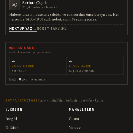
Serhat Çiçek
SÇ
21 yıl meslekte · Temsilci
Habere itirazını, düzeltme talebini ve etik soruları önce buraya yaz. Her
Perşembe 14:00–18:00 canlı nöbet; yanıt 48 saati geçmez.
MEKTUP YAZ →
NÖBET TAKVIMI
ŞU AN CANLI
anlık okur nabzı · gerçek veriden
4
4
ŞU AN SITEDE
BUGÜN HABER
aktif okur
bugün yayınlanan
Bugün
0
yorum onaylandı.
ilçeler · mahalleler · bölümler · servisler · künye
SAYFA HARITASI
İLÇELER
MAHALLELER
İnegöl
Cuma
Nilüfer
Yenice