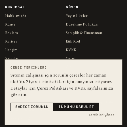
KURUMSAL
GÜVEN
Hakkımızda
Yayın İlkeleri
Künye
Düzeltme Politikası
Reklam
Sahiplik & Finansman
Kariyer
Etik Kod
İletişim
KVKK
Yazarlar
Çerez
Muhabirler
Gizlilik
ÇEREZ TERCIHLERI
Sitenin çalışması için zorunlu çerezler her zaman
Editörler
Kullanım Şartları
aktiftir. Ziyaret istatistikleri için onayınızı istiyoruz.
Detaylar için
Çerez Politikası
ve
KVKK
sayfalarımıza
bu hafta en çok aranan
YEREL ARANANLAR
göz atın.
İnegöl
inegol-belediyesi
alper-taban
trafik-kazasi
İnegöl Haber
SADECE ZORUNLU
TÜMÜNÜ KABUL ET
Güncel
Haberler
Bursa
bursa-buyuksehir-belediyesi
Ekonomi
Tercihleri yönet
İnegölspor
gozalti