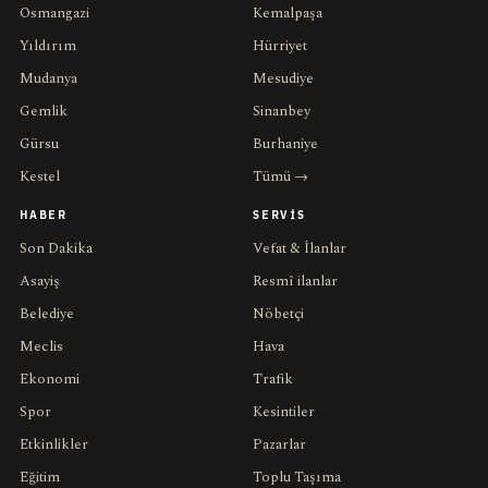
Osmangazi
Kemalpaşa
Yıldırım
Hürriyet
Mudanya
Mesudiye
Gemlik
Sinanbey
Gürsu
Burhaniye
Kestel
Tümü →
HABER
SERVIS
Son Dakika
Vefat & İlanlar
Asayiş
Resmî ilanlar
Belediye
Nöbetçi
Meclis
Hava
Ekonomi
Trafik
Spor
Kesintiler
Etkinlikler
Pazarlar
Eğitim
Toplu Taşıma