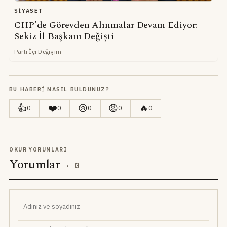
SIYASET
CHP'de Görevden Alınmalar Devam Ediyor:
Sekiz İl Başkanı Değişti
Parti İçi Değişim
BU HABERI NASIL BULDUNUZ?
👍
❤️
😢
😡
🔥
0
0
0
0
0
OKUR YORUMLARI
Yorumlar
·
0