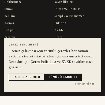
Hakkımızda
Yayın İlkeleri
Künye
Düzeltme Politikası
Reklam
Sahiplik & Finansman
Kariyer
Etik Kod
İletişim
KVKK
Yazarlar
Çerez
Muhabirler
Gizlilik
ÇEREZ TERCIHLERI
Sitenin çalışması için zorunlu çerezler her zaman
Editörler
Kullanım Şartları
aktiftir. Ziyaret istatistikleri için onayınızı istiyoruz.
Detaylar için
Çerez Politikası
ve
KVKK
sayfalarımıza
bu hafta en çok aranan
YEREL ARANANLAR
göz atın.
İnegöl
inegol-belediyesi
alper-taban
trafik-kazasi
İnegöl Haber
SADECE ZORUNLU
TÜMÜNÜ KABUL ET
Güncel
Haberler
bursa-buyuksehir-belediyesi
Bursa
Ekonomi
Tercihleri yönet
İnegölspor
futbol
dört kanal · dört farklı ritim
HABERI TAKIP ET