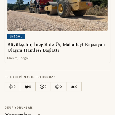
İNEGÖL
Büyükşehir, İnegöl'de Üç Mahalleyi Kapsayan
Ulaşım Hamlesi Başlattı
Ulaşım, İnegöl
BU HABERI NASIL BULDUNUZ?
👍
❤️
😢
😡
🔥
0
0
0
0
0
OKUR YORUMLARI