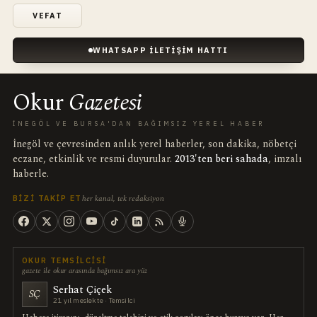
VEFAT
WHATSAPP İLETIŞIM HATTI
Okur
Gazetesi
İNEGÖL VE BURSA'DAN BAĞIMSIZ YEREL HABER
İnegöl ve çevresinden anlık yerel haberler, son dakika, nöbetçi
eczane, etkinlik ve resmi duyurular.
2013'ten beri sahada
, imzalı
haberle.
her kanal, tek redaksiyon
BIZI TAKIP ET
OKUR TEMSILCISI
gazete ile okur arasında bağımsız ara yüz
Serhat Çiçek
SÇ
21 yıl meslekte · Temsilci