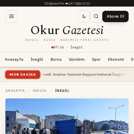
10 Ağustos Pzt
·
☁️
26°
·
Öğle 13:12
Abone Ol
Okur
Gazetesi
İNEGÖL · BURSA · BAĞIMSIZ YEREL GAZETE
07
:
16
· İnegöl
Anasayfa
İnegöl
Bursa
Gündem
Spor
Ekonomi
D
i'nde 2027 Hedefi: Anahtar Teslimler Başlıyor
Serhendi İnegöl Kur’an Kursları Yaz 
SON DAKIKA
ANASAYFA
/
İNEGÖL
/
İNEGÖL