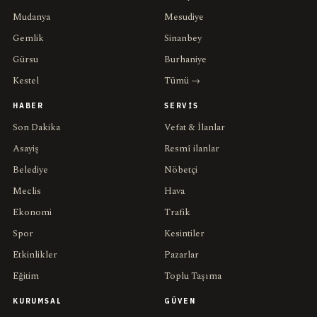
Mudanya
Mesudiye
Gemlik
Sinanbey
Gürsu
Burhaniye
Kestel
Tümü →
HABER
SERVIS
Son Dakika
Vefat & İlanlar
Asayiş
Resmî ilanlar
Belediye
Nöbetçi
Meclis
Hava
Ekonomi
Trafik
Spor
Kesintiler
Etkinlikler
Pazarlar
Eğitim
Toplu Taşıma
KURUMSAL
GÜVEN