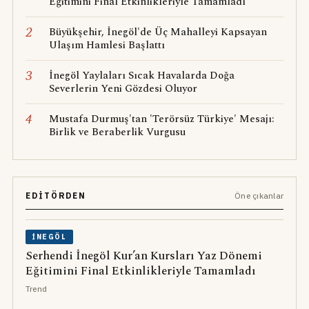
Eğitimini Final Etkinlikleriyle Tamamladı
2
Büyükşehir, İnegöl'de Üç Mahalleyi Kapsayan
Ulaşım Hamlesi Başlattı
3
İnegöl Yaylaları Sıcak Havalarda Doğa
Severlerin Yeni Gözdesi Oluyor
4
Mustafa Durmuş'tan 'Terörsüz Türkiye' Mesajı:
Birlik ve Beraberlik Vurgusu
EDITÖRDEN
Öne çıkanlar
İNEGÖL
Serhendi İnegöl Kur’an Kursları Yaz Dönemi
Eğitimini Final Etkinlikleriyle Tamamladı
Trend