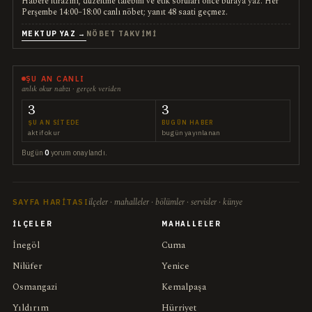
Habere itirazını, düzeltme talebini ve etik soruları önce buraya yaz. Her
Perşembe 14:00–18:00 canlı nöbet; yanıt 48 saati geçmez.
MEKTUP YAZ →
NÖBET TAKVIMI
ŞU AN CANLI
anlık okur nabzı · gerçek veriden
3
3
ŞU AN SITEDE
BUGÜN HABER
aktif okur
bugün yayınlanan
Bugün
0
yorum onaylandı.
ilçeler · mahalleler · bölümler · servisler · künye
SAYFA HARITASI
İLÇELER
MAHALLELER
İnegöl
Cuma
Nilüfer
Yenice
Osmangazi
Kemalpaşa
Yıldırım
Hürriyet