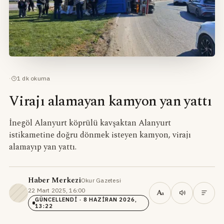
·
1
dk okuma
Virajı alamayan kamyon yan yattı
İnegöl Alanyurt köprülü kavşaktan Alanyurt
istikametine doğru dönmek isteyen kamyon, virajı
alamayıp yan yattı.
Haber Merkezi
Okur Gazetesi
·
22 Mart 2025, 16:00
·
A
a
GÜNCELLENDI
· 8 HAZIRAN 2026,
13:22