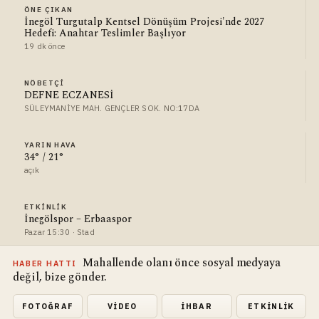
ÖNE ÇIKAN
İnegöl Turgutalp Kentsel Dönüşüm Projesi'nde 2027
Hedefi: Anahtar Teslimler Başlıyor
19 dk önce
NÖBETÇI
DEFNE ECZANESİ
SÜLEYMANİYE MAH. GENÇLER SOK. NO:17DA
YARIN HAVA
34° / 21°
açık
ETKINLIK
İnegölspor – Erbaaspor
Pazar 15:30 · Stad
Mahallende olanı önce sosyal medyaya
HABER HATTI
değil, bize gönder.
FOTOĞRAF
VIDEO
İHBAR
ETKINLIK