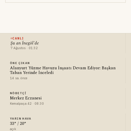
CANLI
Şu an İnegöl'de
7 Ağustos · 01:32
ÖNE ÇIKAN
Alanyurt Yüzme Havuzu İnşaatı Devam Ediyor: Başkan
Taban Yerinde İnceledi
14 sa. önce
NÖBETÇI
Merkez Eczanesi
Kemalpaşa 42 · 08:30
YARIN HAVA
33° / 20°
açık