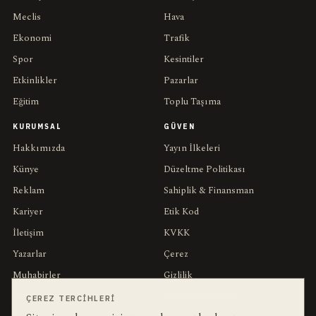
Meclis
Hava
Ekonomi
Trafik
Spor
Kesintiler
Etkinlikler
Pazarlar
Eğitim
Toplu Taşıma
KURUMSAL
GÜVEN
Hakkımızda
Yayın İlkeleri
Künye
Düzeltme Politikası
Reklam
Sahiplik & Finansman
Kariyer
Etik Kod
İletişim
KVKK
Yazarlar
Çerez
Muhabirler
Gizlilik
Editörler
Kullanım Şartları
ÇEREZ TERCIHLERI