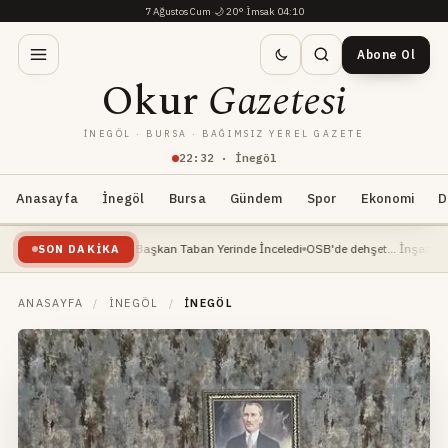
7 Ağustos Cum
·
🌙
20°
·
İmsak 04:10
Abone Ol
Okur
Gazetesi
İNEGÖL · BURSA · BAĞIMSIZ YEREL GAZETE
22
:
32
· İnegöl
Anasayfa
İnegöl
Bursa
Gündem
Spor
Ekonomi
D
evam Ediyor: Başkan Taban Yerinde İnceledi
OSB'de dehşet... İnşaat mühendisi ağ
SON DAKIKA
ANASAYFA
/
İNEGÖL
/
İNEGÖL