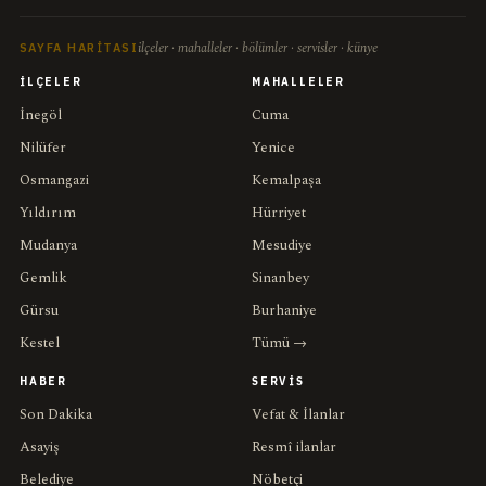
ilçeler · mahalleler · bölümler · servisler · künye
SAYFA HARITASI
İLÇELER
MAHALLELER
İnegöl
Cuma
Nilüfer
Yenice
Osmangazi
Kemalpaşa
Yıldırım
Hürriyet
Mudanya
Mesudiye
Gemlik
Sinanbey
Gürsu
Burhaniye
Kestel
Tümü →
HABER
SERVIS
Son Dakika
Vefat & İlanlar
Asayiş
Resmî ilanlar
Belediye
Nöbetçi