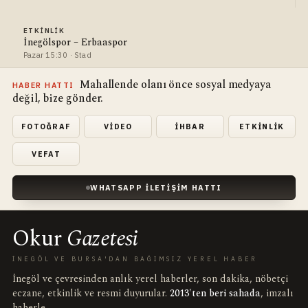
ETKINLIK
İnegölspor – Erbaaspor
Pazar 15:30 · Stad
Mahallende olanı önce sosyal medyaya
HABER HATTI
değil, bize gönder.
FOTOĞRAF
VIDEO
İHBAR
ETKINLIK
VEFAT
WHATSAPP İLETIŞIM HATTI
Okur
Gazetesi
İNEGÖL VE BURSA'DAN BAĞIMSIZ YEREL HABER
İnegöl ve çevresinden anlık yerel haberler, son dakika, nöbetçi
eczane, etkinlik ve resmi duyurular.
2013'ten beri sahada
, imzalı
haberle.