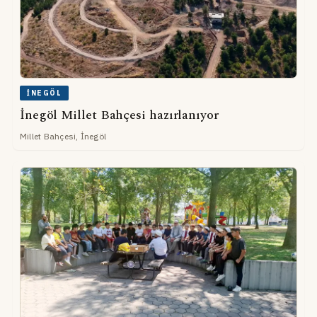
İNEGÖL
İnegöl Millet Bahçesi hazırlanıyor
Millet Bahçesi, İnegöl