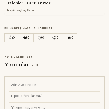
Talepleri Karşılanıyor
İnegöl Kaykay Parkı
BU HABERI NASIL BULDUNUZ?
👍
❤️
😢
😡
🔥
0
0
0
0
0
OKUR YORUMLARI
Yorumlar
·
0