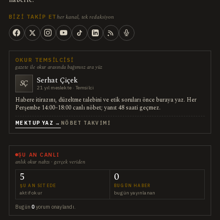
her kanal, tek redaksiyon
BIZI TAKIP ET
OKUR TEMSILCISI
gazete ile okur arasında bağımsız ara yüz
Serhat Çiçek
SÇ
21 yıl meslekte · Temsilci
Habere itirazını, düzeltme talebini ve etik soruları önce buraya yaz. Her
Perşembe 14:00–18:00 canlı nöbet; yanıt 48 saati geçmez.
MEKTUP YAZ →
NÖBET TAKVIMI
ŞU AN CANLI
anlık okur nabzı · gerçek veriden
5
0
ŞU AN SITEDE
BUGÜN HABER
aktif okur
bugün yayınlanan
Bugün
0
yorum onaylandı.