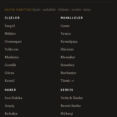
ilçeler · mahalleler · bölümler · servisler · künye
SAYFA HARITASI
İLÇELER
MAHALLELER
İnegöl
Cuma
Nilüfer
Yenice
Osmangazi
Kemalpaşa
Yıldırım
Hürriyet
Mudanya
Mesudiye
Gemlik
Sinanbey
Gürsu
Burhaniye
Kestel
Tümü →
HABER
SERVIS
Son Dakika
Vefat & İlanlar
Asayiş
Resmî ilanlar
Belediye
Nöbetçi