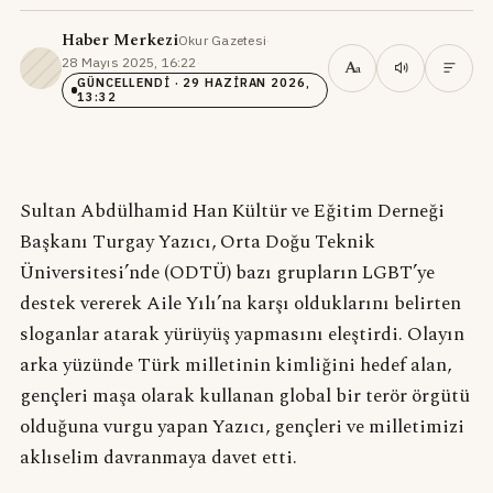
Haber Merkezi
Okur Gazetesi
·
28 Mayıs 2025, 16:22
·
A
a
GÜNCELLENDI
· 29 HAZIRAN 2026,
13:32
Sultan Abdülhamid Han Kültür ve Eğitim Derneği
Başkanı Turgay Yazıcı, Orta Doğu Teknik
Üniversitesi’nde (ODTÜ) bazı grupların LGBT’ye
destek vererek Aile Yılı’na karşı olduklarını belirten
sloganlar atarak yürüyüş yapmasını eleştirdi. Olayın
arka yüzünde Türk milletinin kimliğini hedef alan,
gençleri maşa olarak kullanan global bir terör örgütü
olduğuna vurgu yapan Yazıcı, gençleri ve milletimizi
aklıselim davranmaya davet etti.