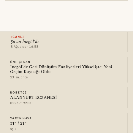
CANLI
Şu an İnegöl'de
8 Ağustos · 16:58
ÖNE ÇIKAN
İnegöl'de Geri Dönüşüm Faaliyetleri Yükselişte: Yeni
Geçim Kaynağı Oldu
23 sa. önce
NÖBETÇI
ALANYURT ECZANESİ
02247192030
YARIN HAVA
31° / 21°
açık