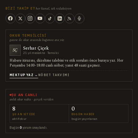
her kanal, tek redaksiyon
BIZI TAKIP ET
OKUR TEMSILCISI
gazete ile okur arasında bağımsız ara yüz
Serhat Çiçek
SÇ
21 yıl meslekte · Temsilci
Habere itirazını, düzeltme talebini ve etik soruları önce buraya yaz. Her
Perşembe 14:00–18:00 canlı nöbet; yanıt 48 saati geçmez.
MEKTUP YAZ →
NÖBET TAKVIMI
ŞU AN CANLI
anlık okur nabzı · gerçek veriden
8
0
ŞU AN SITEDE
BUGÜN HABER
aktif okur
bugün yayınlanan
Bugün
0
yorum onaylandı.