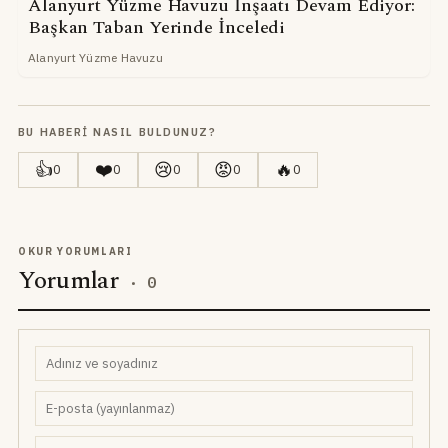
Alanyurt Yüzme Havuzu İnşaatı Devam Ediyor:
Başkan Taban Yerinde İnceledi
Alanyurt Yüzme Havuzu
BU HABERI NASIL BULDUNUZ?
👍
❤️
😢
😡
🔥
0
0
0
0
0
OKUR YORUMLARI
Yorumlar
·
0