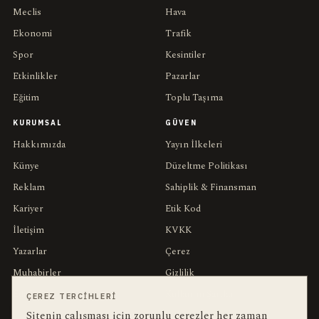
Meclis
Hava
Ekonomi
Trafik
Spor
Kesintiler
Etkinlikler
Pazarlar
Eğitim
Toplu Taşıma
KURUMSAL
GÜVEN
Hakkımızda
Yayın İlkeleri
Künye
Düzeltme Politikası
Reklam
Sahiplik & Finansman
Kariyer
Etik Kod
İletişim
KVKK
Yazarlar
Çerez
Muhabirler
Gizlilik
Editörler
Kullanım Şartları
ÇEREZ TERCIHLERI
Sitenin çalışması için zorunlu çerezler her zaman