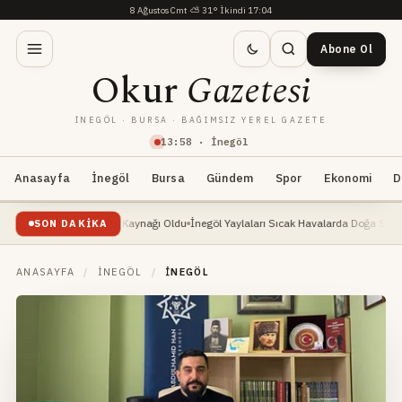
8 Ağustos Cmt
·
⛅
31°
·
İkindi 17:04
Abone Ol
Okur
Gazetesi
İNEGÖL · BURSA · BAĞIMSIZ YEREL GAZETE
13
:
58
· İnegöl
Anasayfa
İnegöl
Bursa
Gündem
Spor
Ekonomi
D
: Yeni Geçim Kaynağı Oldu
İnegöl Yaylaları Sıcak Havalarda Doğa Severlerin Yeni Gö
SON DAKIKA
ANASAYFA
/
İNEGÖL
/
İNEGÖL