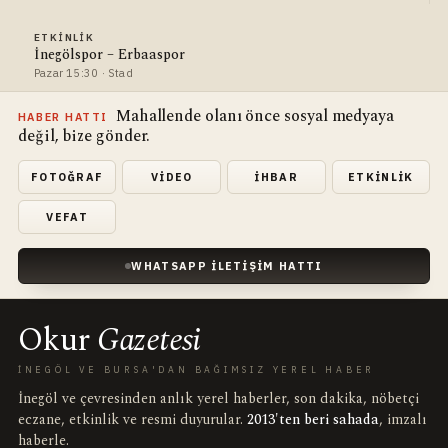
ETKINLIK
İnegölspor – Erbaaspor
Pazar 15:30 · Stad
Mahallende olanı önce sosyal medyaya
HABER HATTI
değil, bize gönder.
FOTOĞRAF
VIDEO
İHBAR
ETKINLIK
VEFAT
WHATSAPP İLETIŞIM HATTI
Okur
Gazetesi
İNEGÖL VE BURSA'DAN BAĞIMSIZ YEREL HABER
İnegöl ve çevresinden anlık yerel haberler, son dakika, nöbetçi
eczane, etkinlik ve resmi duyurular.
2013'ten beri sahada
, imzalı
haberle.