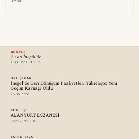
Trend
CANLI
Şu an İnegöl'de
8 Ağustos · 18:37
ÖNE ÇIKAN
İnegöl'de Geri Dönüşüm Faaliyetleri Yükselişte: Yeni
Geçim Kaynağı Oldu
25 sa. önce
NÖBETÇI
ALANYURT ECZANESİ
02247192030
YARIN HAVA