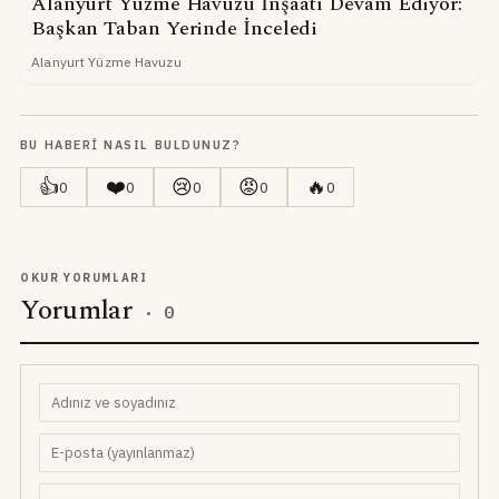
Alanyurt Yüzme Havuzu İnşaatı Devam Ediyor:
Başkan Taban Yerinde İnceledi
Alanyurt Yüzme Havuzu
BU HABERI NASIL BULDUNUZ?
👍
❤️
😢
😡
🔥
0
0
0
0
0
OKUR YORUMLARI
Yorumlar
·
0