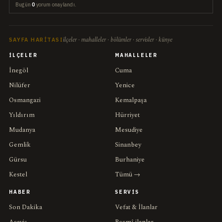
Bugün
0
yorum onaylandı.
ilçeler · mahalleler · bölümler · servisler · künye
SAYFA HARITASI
İLÇELER
MAHALLELER
İnegöl
Cuma
Nilüfer
Yenice
Osmangazi
Kemalpaşa
Yıldırım
Hürriyet
Mudanya
Mesudiye
Gemlik
Sinanbey
Gürsu
Burhaniye
Kestel
Tümü →
HABER
SERVIS
Son Dakika
Vefat & İlanlar