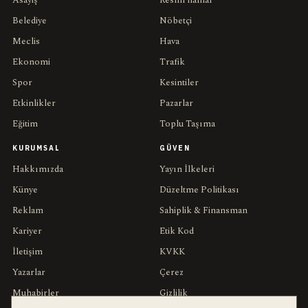
Asayiş
Resmî ilanlar
Belediye
Nöbetçi
Meclis
Hava
Ekonomi
Trafik
Spor
Kesintiler
Etkinlikler
Pazarlar
Eğitim
Toplu Taşıma
KURUMSAL
GÜVEN
Hakkımızda
Yayın İlkeleri
Künye
Düzeltme Politikası
Reklam
Sahiplik & Finansman
Kariyer
Etik Kod
İletişim
KVKK
Yazarlar
Çerez
Muhabirler
Gizlilik