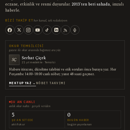
eczane, etkinlik ve resmi duyurular.
2013'ten beri sahada
, imzalı
haberle.
her kanal, tek redaksiyon
BIZI TAKIP ET
OKUR TEMSILCISI
gazete ile okur arasında bağımsız ara yüz
Serhat Çiçek
SÇ
21 yıl meslekte · Temsilci
Habere itirazını, düzeltme talebini ve etik soruları önce buraya yaz. Her
Perşembe 14:00–18:00 canlı nöbet; yanıt 48 saati geçmez.
MEKTUP YAZ →
NÖBET TAKVIMI
ŞU AN CANLI
anlık okur nabzı · gerçek veriden
5
0
ŞU AN SITEDE
BUGÜN HABER
aktif okur
bugün yayınlanan