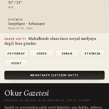
31° / 21°
açık
ETKINLIK
İnegölspor – Erbaaspor
Pazar 15:30 · Stad
Mahallende olanı önce sosyal medyaya
HABER HATTI
değil, bize gönder.
FOTOĞRAF
VIDEO
İHBAR
ETKINLIK
VEFAT
WHATSAPP İLETIŞIM HATTI
Okur
Gazetesi
İNEGÖL VE BURSA'DAN BAĞIMSIZ YEREL HABER
İnegöl ve çevresinden anlık yerel haberler, son dakika, nöbetçi