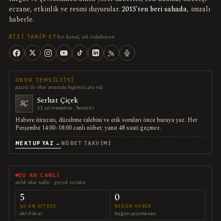
eczane, etkinlik ve resmi duyurular.
2013'ten beri sahada
, imzalı
haberle.
her kanal, tek redaksiyon
BIZI TAKIP ET
OKUR TEMSILCISI
gazete ile okur arasında bağımsız ara yüz
Serhat Çiçek
SÇ
21 yıl meslekte · Temsilci
Habere itirazını, düzeltme talebini ve etik soruları önce buraya yaz. Her
Perşembe 14:00–18:00 canlı nöbet; yanıt 48 saati geçmez.
MEKTUP YAZ →
NÖBET TAKVIMI
ŞU AN CANLI
anlık okur nabzı · gerçek veriden
5
0
ŞU AN SITEDE
BUGÜN HABER
aktif okur
bugün yayınlanan