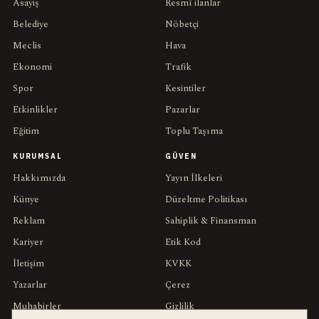
Asayiş
Resmî ilanlar
Belediye
Nöbetçi
Meclis
Hava
Ekonomi
Trafik
Spor
Kesintiler
Etkinlikler
Pazarlar
Eğitim
Toplu Taşıma
KURUMSAL
GÜVEN
Hakkımızda
Yayın İlkeleri
Künye
Düzeltme Politikası
Reklam
Sahiplik & Finansman
Kariyer
Etik Kod
İletişim
KVKK
Yazarlar
Çerez
Muhabirler
Gizlilik