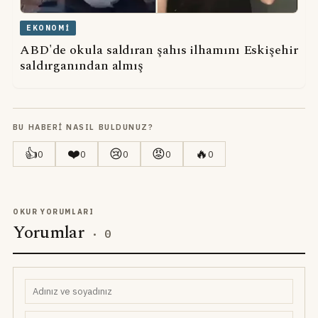
EKONOMI
ABD'de okula saldıran şahıs ilhamını Eskişehir
saldırganından almış
BU HABERI NASIL BULDUNUZ?
👍
❤️
😢
😡
🔥
0
0
0
0
0
OKUR YORUMLARI
Yorumlar
·
0