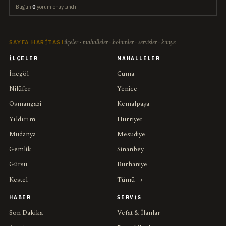
Bugün
0
yorum onaylandı.
ilçeler · mahalleler · bölümler · servisler · künye
SAYFA HARITASI
İLÇELER
MAHALLELER
İnegöl
Cuma
Nilüfer
Yenice
Osmangazi
Kemalpaşa
Yıldırım
Hürriyet
Mudanya
Mesudiye
Gemlik
Sinanbey
Gürsu
Burhaniye
Kestel
Tümü →
HABER
SERVIS
Son Dakika
Vefat & İlanlar