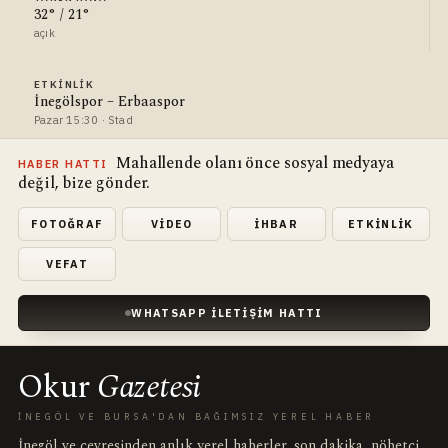
32° / 21°
açık
ETKINLIK
İnegölspor – Erbaaspor
Pazar 15:30 · Stad
Mahallende olanı önce sosyal medyaya
HABER HATTI
değil, bize gönder.
FOTOĞRAF
VIDEO
İHBAR
ETKINLIK
VEFAT
WHATSAPP İLETIŞIM HATTI
Okur
Gazetesi
İNEGÖL VE BURSA'DAN BAĞIMSIZ YEREL HABER
İnegöl ve çevresinden anlık yerel haberler, son dakika, nöbetçi