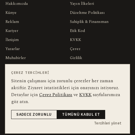
Hakkımızda
Yayın İlkeleri
Künye
Düzeltme Politikası
Reklam
Sahiplik & Finansman
Kariyer
Etik Kod
İletişim
KVKK
Yazarlar
Çerez
Muhabirler
Gizlilik
Editörler
Kullanım Şartları
ÇEREZ TERCIHLERI
Sitenin çalışması için zorunlu çerezler her zaman
bu hafta en çok aranan
YEREL ARANANLAR
aktiftir. Ziyaret istatistikleri için onayınızı istiyoruz.
Detaylar için
Çerez Politikası
ve
KVKK
sayfalarımıza
İnegöl
inegol-belediyesi
alper-taban
trafik-kazasi
İnegöl Haber
göz atın.
Güncel
Haberler
Bursa
bursa-buyuksehir-belediyesi
futbol
Ekonomi
İnegölspor
SADECE ZORUNLU
TÜMÜNÜ KABUL ET
Tercihleri yönet
dört kanal · dört farklı ritim
HABERI TAKIP ET