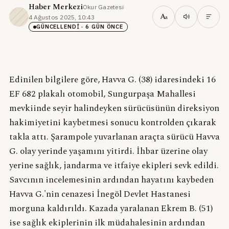
Haber Merkezi
Okur Gazetesi
·
A
4 Ağustos 2025, 10:43
·
a
GÜNCELLENDI
· 6 GÜN ÖNCE
Edinilen bilgilere göre, Havva G. (38) idaresindeki 16
EF 682 plakalı otomobil, Sungurpaşa Mahallesi
mevkiinde seyir halindeyken sürücüsünün direksiyon
hakimiyetini kaybetmesi sonucu kontrolden çıkarak
takla attı. Şarampole yuvarlanan araçta sürücü Havva
G. olay yerinde yaşamını yitirdi. İhbar üzerine olay
yerine sağlık, jandarma ve itfaiye ekipleri sevk edildi.
Savcının incelemesinin ardından hayatını kaybeden
Havva G.'nin cenazesi İnegöl Devlet Hastanesi
morguna kaldırıldı. Kazada yaralanan Ekrem B. (51)
ise sağlık ekiplerinin ilk müdahalesinin ardından