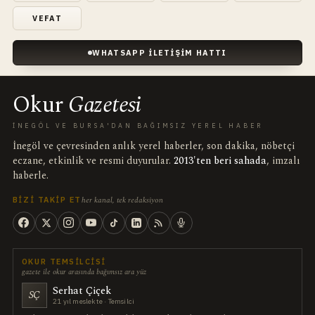
VEFAT
WHATSAPP İLETIŞIM HATTI
Okur
Gazetesi
İNEGÖL VE BURSA'DAN BAĞIMSIZ YEREL HABER
İnegöl ve çevresinden anlık yerel haberler, son dakika, nöbetçi
eczane, etkinlik ve resmi duyurular.
2013'ten beri sahada
, imzalı
haberle.
her kanal, tek redaksiyon
BIZI TAKIP ET
OKUR TEMSILCISI
gazete ile okur arasında bağımsız ara yüz
Serhat Çiçek
SÇ
21 yıl meslekte · Temsilci