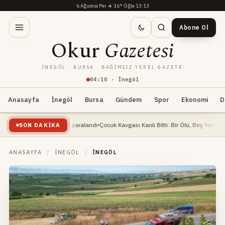
6 Ağustos Per
·
☀️
16°
·
Öğle 13:13
Abone Ol
Okur
Gazetesi
İNEGÖL · BURSA · BAĞIMSIZ YEREL GAZETE
04
:
10
· İnegöl
Anasayfa
İnegöl
Bursa
Gündem
Spor
Ekonomi
D
 mühendisi ağır yaralandı
Çocuk Kavgası Kanlı Bitti: Bir Ölü, Beş Yaralı
İnegöl Mill
SON DAKIKA
ANASAYFA
/
İNEGÖL
/
İNEGÖL