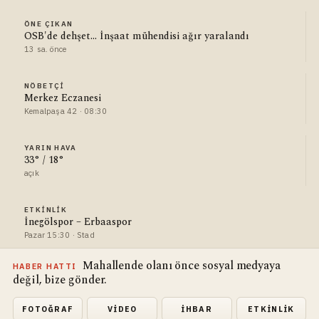
ÖNE ÇIKAN
OSB'de dehşet... İnşaat mühendisi ağır yaralandı
13 sa. önce
NÖBETÇI
Merkez Eczanesi
Kemalpaşa 42 · 08:30
YARIN HAVA
33° / 18°
açık
ETKINLIK
İnegölspor – Erbaaspor
Pazar 15:30 · Stad
Mahallende olanı önce sosyal medyaya
HABER HATTI
değil, bize gönder.
FOTOĞRAF
VIDEO
İHBAR
ETKINLIK