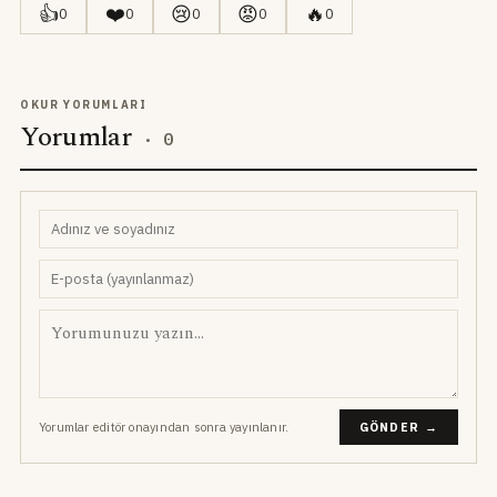
👍
❤️
😢
😡
🔥
0
0
0
0
0
OKUR YORUMLARI
Yorumlar
·
0
Yorumlar editör onayından sonra yayınlanır.
GÖNDER →