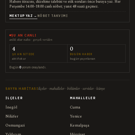
Habere itirazını, düzeltme talebini ve etik soruları önce buraya yaz. Her
Perşembe 14:00–18:00 canlı nöbet; yanıt 48 saati geçmez.
MEKTUP YAZ →
NÖBET TAKVIMI
ŞU AN CANLI
anlık okur nabzı · gerçek veriden
4
0
ŞU AN SITEDE
BUGÜN HABER
aktif okur
bugün yayınlanan
Bugün
0
yorum onaylandı.
ilçeler · mahalleler · bölümler · servisler · künye
SAYFA HARITASI
İLÇELER
MAHALLELER
İnegöl
Cuma
Nilüfer
Yenice
Osmangazi
Kemalpaşa
Yıldırım
Hürriyet