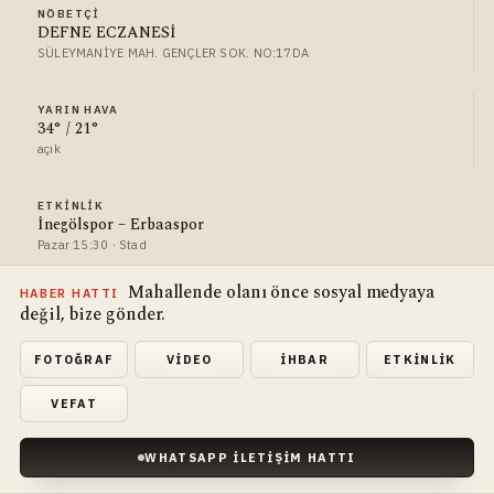
NÖBETÇI
DEFNE ECZANESİ
SÜLEYMANİYE MAH. GENÇLER SOK. NO:17DA
YARIN HAVA
34° / 21°
açık
ETKINLIK
İnegölspor – Erbaaspor
Pazar 15:30 · Stad
Mahallende olanı önce sosyal medyaya
HABER HATTI
değil, bize gönder.
FOTOĞRAF
VIDEO
İHBAR
ETKINLIK
VEFAT
WHATSAPP İLETIŞIM HATTI