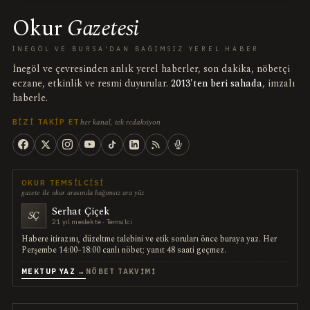
Okur
Gazetesi
İNEGÖL VE BURSA'DAN BAĞIMSIZ YEREL HABER
İnegöl ve çevresinden anlık yerel haberler, son dakika, nöbetçi
eczane, etkinlik ve resmi duyurular.
2013'ten beri sahada
, imzalı
haberle.
her kanal, tek redaksiyon
BIZI TAKIP ET
OKUR TEMSILCISI
gazete ile okur arasında bağımsız ara yüz
Serhat Çiçek
SÇ
21 yıl meslekte · Temsilci
Habere itirazını, düzeltme talebini ve etik soruları önce buraya yaz. Her
Perşembe 14:00–18:00 canlı nöbet; yanıt 48 saati geçmez.
MEKTUP YAZ →
NÖBET TAKVIMI