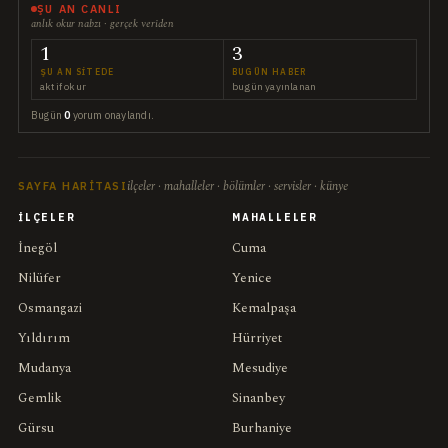
ŞU AN CANLI
anlık okur nabzı · gerçek veriden
1
3
ŞU AN SITEDE
BUGÜN HABER
aktif okur
bugün yayınlanan
Bugün
0
yorum onaylandı.
ilçeler · mahalleler · bölümler · servisler · künye
SAYFA HARITASI
İLÇELER
MAHALLELER
İnegöl
Cuma
Nilüfer
Yenice
Osmangazi
Kemalpaşa
Yıldırım
Hürriyet
Mudanya
Mesudiye
Gemlik
Sinanbey
Gürsu
Burhaniye