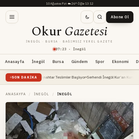
10 Ağustos Pzt
·
☁️
26°
·
Öğle 13:12
Abone Ol
Okur
Gazetesi
İNEGÖL · BURSA · BAĞIMSIZ YEREL GAZETE
07
:
23
· İnegöl
Anasayfa
İnegöl
Bursa
Gündem
Spor
Ekonomi
D
7 Hedefi: Anahtar Teslimler Başlıyor
Serhendi İnegöl Kur’an Kursları Yaz Dönemi E
SON DAKIKA
ANASAYFA
/
İNEGÖL
/
İNEGÖL