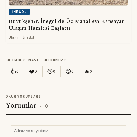
İNEGÖL
Büyükşehir, İnegöl'de Üç Mahalleyi Kapsayan
Ulaşım Hamlesi Başlattı
Ulaşım, İnegöl
BU HABERI NASIL BULDUNUZ?
👍
❤️
😢
😡
🔥
0
0
0
0
0
OKUR YORUMLARI
Yorumlar
·
0