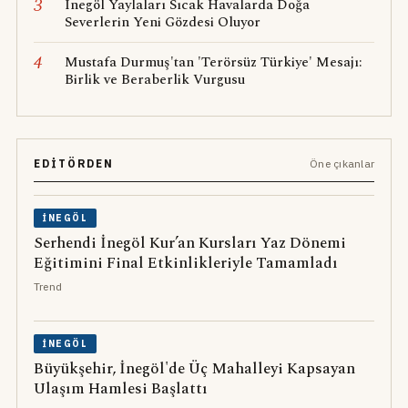
3
İnegöl Yaylaları Sıcak Havalarda Doğa
Severlerin Yeni Gözdesi Oluyor
4
Mustafa Durmuş'tan 'Terörsüz Türkiye' Mesajı:
Birlik ve Beraberlik Vurgusu
EDITÖRDEN
Öne çıkanlar
İNEGÖL
Serhendi İnegöl Kur’an Kursları Yaz Dönemi
Eğitimini Final Etkinlikleriyle Tamamladı
Trend
İNEGÖL
Büyükşehir, İnegöl'de Üç Mahalleyi Kapsayan
Ulaşım Hamlesi Başlattı