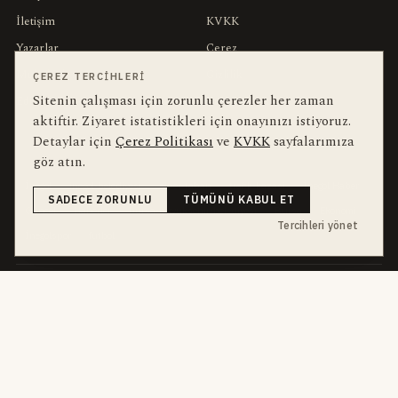
İletişim
KVKK
Yazarlar
Çerez
Muhabirler
Gizlilik
ÇEREZ TERCIHLERI
Sitenin çalışması için zorunlu çerezler her zaman
Editörler
Kullanım Şartları
aktiftir. Ziyaret istatistikleri için onayınızı istiyoruz.
Detaylar için
Çerez Politikası
ve
KVKK
sayfalarımıza
bu hafta en çok aranan
YEREL ARANANLAR
göz atın.
İnegöl
inegol-belediyesi
alper-taban
trafik-kazasi
İnegöl Haber
SADECE ZORUNLU
TÜMÜNÜ KABUL ET
Güncel
Haberler
bursa-buyuksehir-belediyesi
Bursa
Ekonomi
Tercihleri yönet
İnegölspor
futbol
dört kanal · dört farklı ritim
HABERI TAKIP ET
E-Bülten
ABONE OL →
her sabah 07:00
WhatsApp Hattı
KATIL →
son dakika