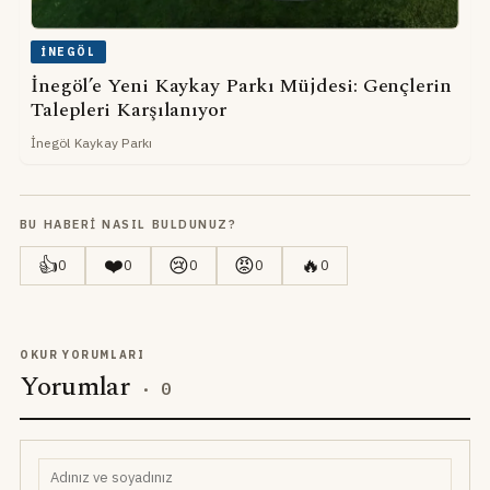
İNEGÖL
İnegöl’e Yeni Kaykay Parkı Müjdesi: Gençlerin
Talepleri Karşılanıyor
İnegöl Kaykay Parkı
BU HABERI NASIL BULDUNUZ?
👍
❤️
😢
😡
🔥
0
0
0
0
0
OKUR YORUMLARI
Yorumlar
·
0