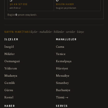
3
0
ŞU AN SITEDE
BUGÜN HABER
aktif okur
bugün yayınlanan
Bugün
0
yorum onaylandı.
ilçeler · mahalleler · bölümler · servisler · künye
SAYFA HARITASI
İLÇELER
MAHALLELER
İnegöl
Cuma
Nilüfer
Yenice
Osmangazi
Kemalpaşa
Yıldırım
Hürriyet
Mudanya
Mesudiye
Gemlik
Sinanbey
Gürsu
Burhaniye
Kestel
Tümü →
HABER
SERVIS