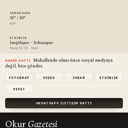
YARIN HAVA
32° / 20°
açık
ETKINLIK
İnegölspor – Erbaaspor
Pazar 15:30 · Stad
Mahallende olanı önce sosyal medyaya
HABER HATTI
değil, bize gönder.
FOTOĞRAF
VIDEO
İHBAR
ETKINLIK
VEFAT
WHATSAPP İLETIŞIM HATTI
Okur
Gazetesi