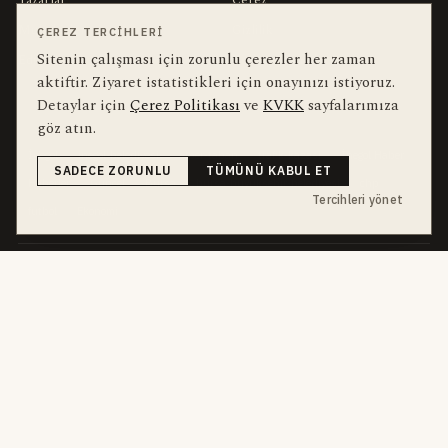
Muhabirler
Gizlilik
ÇEREZ TERCIHLERI
Sitenin çalışması için zorunlu çerezler her zaman
Editörler
Kullanım Şartları
aktiftir. Ziyaret istatistikleri için onayınızı istiyoruz.
Detaylar için
Çerez Politikası
ve
KVKK
sayfalarımıza
bu hafta en çok aranan
YEREL ARANANLAR
göz atın.
İnegöl
inegol-belediyesi
alper-taban
trafik-kazasi
İnegöl Haber
SADECE ZORUNLU
TÜMÜNÜ KABUL ET
Haberler
Güncel
Bursa
bursa-buyuksehir-belediyesi
chp
Tercihleri yönet
futbol
Ekonomi
dört kanal · dört farklı ritim
HABERI TAKIP ET
E-Bülten
ABONE OL →
her sabah 07:00
WhatsApp Hattı
KATIL →
son dakika
Push Bildirim
DESTEKLENMEZ
sadece önemliler