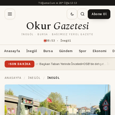
7 Ağustos Cum
·
☀️
28°
·
Öğle 13:13
Abone Ol
Okur
Gazetesi
İNEGÖL · BURSA · BAĞIMSIZ YEREL GAZETE
08
:
53
· İnegöl
Anasayfa
İnegöl
Bursa
Gündem
Spor
Ekonomi
D
tı Devam Ediyor: Başkan Taban Yerinde İnceledi
OSB'de dehşet... İnşaat mühendi
SON DAKIKA
ANASAYFA
/
İNEGÖL
/
İNEGÖL