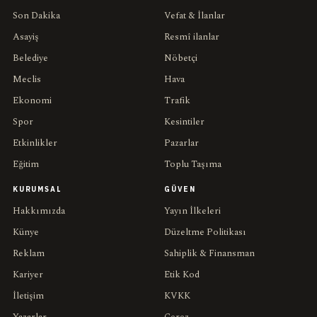
Son Dakika
Vefat & İlanlar
Asayiş
Resmî ilanlar
Belediye
Nöbetçi
Meclis
Hava
Ekonomi
Trafik
Spor
Kesintiler
Etkinlikler
Pazarlar
Eğitim
Toplu Taşıma
KURUMSAL
GÜVEN
Hakkımızda
Yayın İlkeleri
Künye
Düzeltme Politikası
Reklam
Sahiplik & Finansman
Kariyer
Etik Kod
İletişim
KVKK
Yazarlar
Çerez