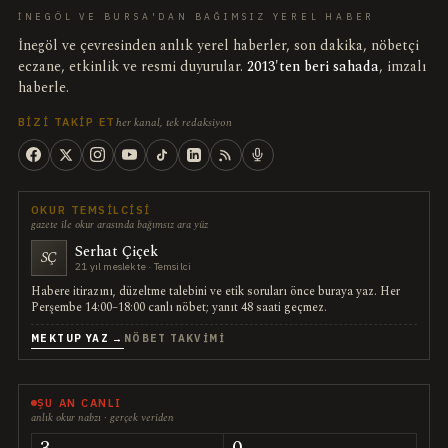
İNEGÖL VE BURSA'DAN BAĞIMSIZ YEREL HABER
İnegöl ve çevresinden anlık yerel haberler, son dakika, nöbetçi
eczane, etkinlik ve resmi duyurular.
2013'ten beri sahada
, imzalı
haberle.
her kanal, tek redaksiyon
BIZI TAKIP ET
OKUR TEMSILCISI
gazete ile okur arasında bağımsız ara yüz
Serhat Çiçek
SÇ
21 yıl meslekte · Temsilci
Habere itirazını, düzeltme talebini ve etik soruları önce buraya yaz. Her
Perşembe 14:00–18:00 canlı nöbet; yanıt 48 saati geçmez.
MEKTUP YAZ →
NÖBET TAKVIMI
ŞU AN CANLI
anlık okur nabzı · gerçek veriden