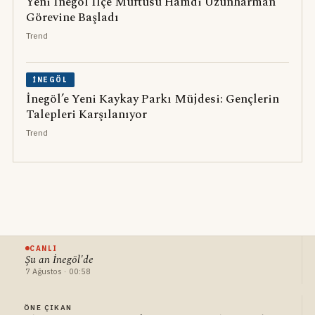
Yeni İnegöl İlçe Müftüsü Hamdi Uzunharman
Görevine Başladı
Trend
İNEGÖL
İnegöl’e Yeni Kaykay Parkı Müjdesi: Gençlerin
Talepleri Karşılanıyor
Trend
CANLI
Şu an İnegöl'de
7 Ağustos · 00:58
ÖNE ÇIKAN