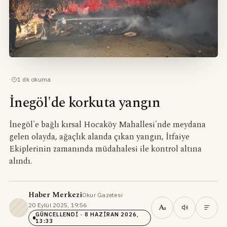
·
1
dk okuma
İnegöl'de korkuta yangın
İnegöl'e bağlı kırsal Hocaköy Mahallesi'nde meydana
gelen olayda, ağaçlık alanda çıkan yangın, İtfaiye
Ekiplerinin zamanında müdahalesi ile kontrol altına
alındı.
Haber Merkezi
Okur Gazetesi
·
20 Eylül 2025, 19:56
·
A
a
GÜNCELLENDI
· 8 HAZIRAN 2026,
13:33