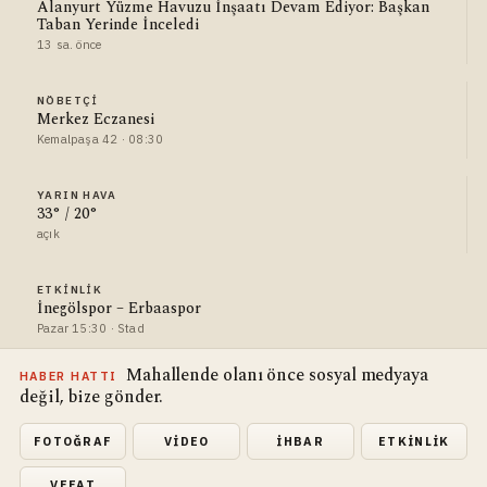
Alanyurt Yüzme Havuzu İnşaatı Devam Ediyor: Başkan
Taban Yerinde İnceledi
13 sa. önce
NÖBETÇI
Merkez Eczanesi
Kemalpaşa 42 · 08:30
YARIN HAVA
33° / 20°
açık
ETKINLIK
İnegölspor – Erbaaspor
Pazar 15:30 · Stad
Mahallende olanı önce sosyal medyaya
HABER HATTI
değil, bize gönder.
FOTOĞRAF
VIDEO
İHBAR
ETKINLIK
VEFAT