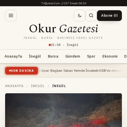
7 Ağustos Cum
·
🌙
21°
·
İmsak 04:10
Abone Ol
Okur
Gazetesi
İNEGÖL · BURSA · BAĞIMSIZ YEREL GAZETE
21
:
58
· İnegöl
Anasayfa
İnegöl
Bursa
Gündem
Spor
Ekonomi
D
nşaatı Devam Ediyor: Başkan Taban Yerinde İnceledi
OSB'de dehşet... İnşaat müh
SON DAKIKA
ANASAYFA
/
İNEGÖL
/
İNEGÖL