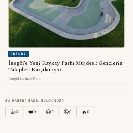
İNEGÖL
İnegöl’e Yeni Kaykay Parkı Müjdesi: Gençlerin
Talepleri Karşılanıyor
İnegöl Kaykay Parkı
BU HABERI NASIL BULDUNUZ?
👍
❤️
😢
😡
🔥
0
0
0
0
0