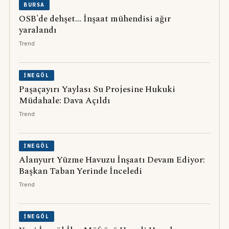
BURSA
OSB'de dehşet... İnşaat mühendisi ağır
yaralandı
Trend
İNEGÖL
Paşaçayırı Yaylası Su Projesine Hukuki
Müdahale: Dava Açıldı
Trend
İNEGÖL
Alanyurt Yüzme Havuzu İnşaatı Devam Ediyor:
Başkan Taban Yerinde İnceledi
Trend
İNEGÖL