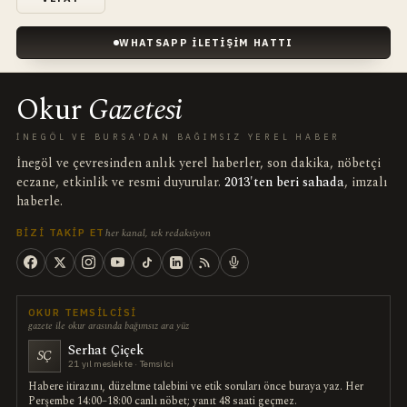
WHATSAPP İLETIŞIM HATTI
Okur
Gazetesi
İNEGÖL VE BURSA'DAN BAĞIMSIZ YEREL HABER
İnegöl ve çevresinden anlık yerel haberler, son dakika, nöbetçi
eczane, etkinlik ve resmi duyurular.
2013'ten beri sahada
, imzalı
haberle.
her kanal, tek redaksiyon
BIZI TAKIP ET
OKUR TEMSILCISI
gazete ile okur arasında bağımsız ara yüz
Serhat Çiçek
SÇ
21 yıl meslekte · Temsilci
Habere itirazını, düzeltme talebini ve etik soruları önce buraya yaz. Her
Perşembe 14:00–18:00 canlı nöbet; yanıt 48 saati geçmez.