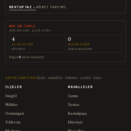
MEKTUP YAZ →
NÖBET TAKVIMI
ŞU AN CANLI
anlık okur nabzı · gerçek veriden
4
0
ŞU AN SITEDE
BUGÜN HABER
aktif okur
bugün yayınlanan
Bugün
0
yorum onaylandı.
ilçeler · mahalleler · bölümler · servisler · künye
SAYFA HARITASI
İLÇELER
MAHALLELER
İnegöl
Cuma
Nilüfer
Yenice
Osmangazi
Kemalpaşa
Yıldırım
Hürriyet
Mudanya
Mesudiye