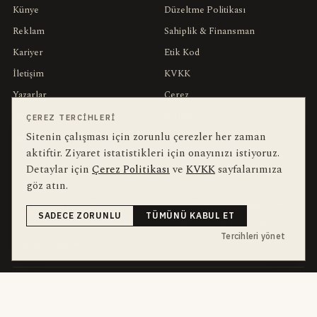
Künye
Düzeltme Politikası
Reklam
Sahiplik & Finansman
Kariyer
Etik Kod
İletişim
KVKK
Yazarlar
Çerez
Muhabirler
Gizlilik
ÇEREZ TERCIHLERI
Sitenin çalışması için zorunlu çerezler her zaman
Editörler
Kullanım Şartları
aktiftir. Ziyaret istatistikleri için onayınızı istiyoruz.
Detaylar için
Çerez Politikası
ve
KVKK
sayfalarımıza
bu hafta en çok aranan
YEREL ARANANLAR
göz atın.
İnegöl
inegol-belediyesi
alper-taban
trafik-kazasi
İnegöl Haber
SADECE ZORUNLU
TÜMÜNÜ KABUL ET
Haberler
Güncel
Bursa
bursa-buyuksehir-belediyesi
chp
Tercihleri yönet
futbol
Ekonomi
dört kanal · dört farklı ritim
HABERI TAKIP ET
E-Bülten