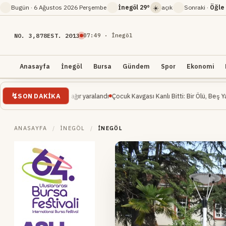
☀️
Bugün ·
6 Ağustos 2026 Perşembe
İnegöl
29°
açık
Sonraki ·
Öğle
NO. 3,878
EST. 2013
07
:
49
· İnegöl
Anasayfa
İnegöl
Bursa
Gündem
Spor
Ekonomi
SON DAKIKA
 mühendisi ağır yaralandı
Çocuk Kavgası Kanlı Bitti: Bir Ölü, Beş Yaralı
İnegöl M
ANASAYFA
/
İNEGÖL
/
İNEGÖL