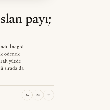
slan payı;
n
ndı. İnegöl
çok ödenek
larak yüzde
cü sırada da
A
a