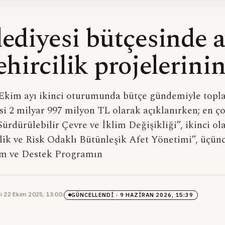
ediyesi bütçesinde a
ehircilik projelerini
 Ekim ayı ikinci oturumunda bütçe gündemiyle topla
esi 2 milyar 997 milyon TL olarak açıklanırken; en 
“Sürdürülebilir Çevre ve İklim Değişikliği”, ikinci o
cilik ve Risk Odaklı Bütünleşik Afet Yönetimi”, üçün
tim ve Destek Programın
i
·
22 Ekim 2025, 13:00
·
GÜNCELLENDI
· 9 HAZIRAN 2026, 15:39