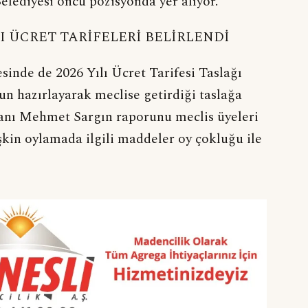
elediyesi öncü pozisyonda yer alıyor.
LI ÜCRET TARİFELERİ BELİRLENDİ
inde de 2026 Yılı Ücret Tarifesi Taslağı
n hazırlayarak meclise getirdiği taslağa
anı Mehmet Sargın raporunu meclis üyeleri
lişkin oylamada ilgili maddeler oy çokluğu ile