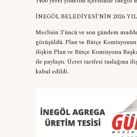
1400 yerel yönetim içerisinde İnegöl B
İNEGÖL BELEDİYESİ’NİN 2026 YI
Meclisin 3’üncü ve son gündem maddes
görüşüldü. Plan ve Bütçe Komisyonunu
ilişkin Plan ve Bütçe Komisyonu Başk
ile paylaştı. Ücret tarifesi taslağına i
kabul edildi.