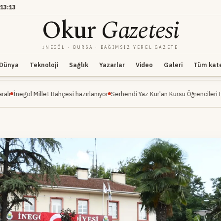
13:13
Okur
Gazetesi
İNEGÖL · BURSA · BAĞIMSIZ YEREL GAZETE
Dünya
Teknoloji
Sağlık
Yazarlar
Video
Galeri
Tüm kateg
illet Bahçesi hazırlanıyor
Serhendi Yaz Kur'an Kursu Öğrencileri Piknikte Eğlen