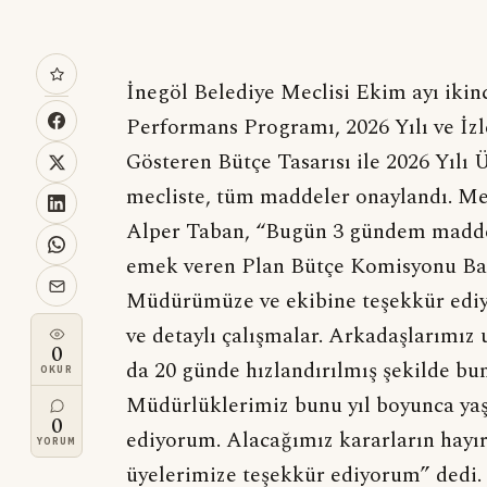
İnegöl Belediye Meclisi Ekim ayı ikinci
Performans Programı, 2026 Yılı ve İzl
Gösteren Bütçe Tasarısı ile 2026 Yılı
mecliste, tüm maddeler onaylandı. Me
Alper Taban, “Bugün 3 gündem maddem
emek veren Plan Bütçe Komisyonu Baş
Müdürümüze ve ekibine teşekkür ediy
ve detaylı çalışmalar. Arkadaşlarımı
0
da 20 günde hızlandırılmış şekilde b
OKUR
Müdürlüklerimiz bunu yıl boyunca yaş
0
ediyorum. Alacağımız kararların hayır
YORUM
üyelerimize teşekkür ediyorum” dedi.