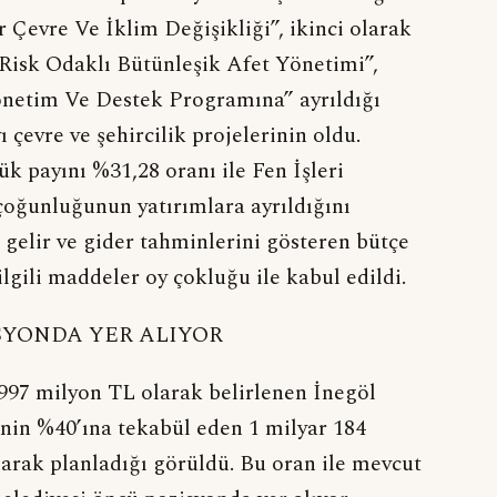
r Çevre Ve İklim Değişikliği”, ikinci olarak
e Risk Odaklı Bütünleşik Afet Yönetimi”,
Yönetim Ve Destek Programına” ayrıldığı
 çevre ve şehircilik projelerinin oldu.
 payını %31,28 oranı ile Fen İşleri
çoğunluğunun yatırımlara ayrıldığını
ın gelir ve gider tahminlerini gösteren bütçe
ilgili maddeler oy çokluğu ile kabul edildi.
SYONDA YER ALIYOR
 997 milyon TL olarak belirlenen İnegöl
inin %40’ına tekabül eden 1 milyar 184
larak planladığı görüldü. Bu oran ile mevcut