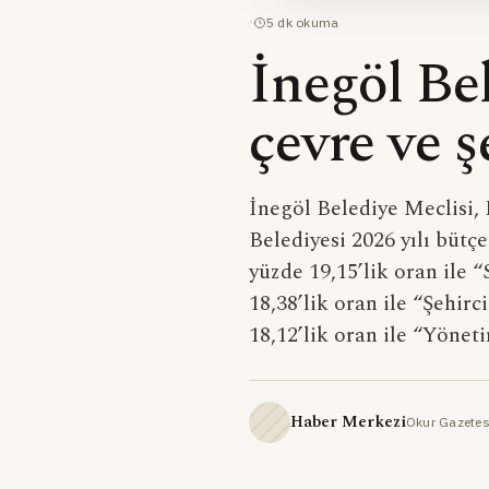
·
5
dk okuma
İnegöl Bel
çevre ve ş
İnegöl Belediye Meclisi,
Belediyesi 2026 yılı bütç
yüzde 19,15’lik oran ile 
18,38’lik oran ile “Şehir
18,12’lik oran ile “Yöne
Haber Merkezi
Okur Gazetes