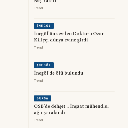
Beş Yaralı
Trend
İNEGÖL
İnegöl'ün sevilen Doktoru Ozan
Kiliççi dünya evine girdi
Trend
İNEGÖL
İnegöl'de ölü bulundu
Trend
BURSA
OSB'de dehşet... İnşaat mühendisi
ağır yaralandı
Trend