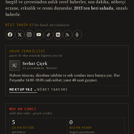
İnegöl ve çevresinden anlık yerel haberler, son dakika, nöbetçi
eczane, etkinlik ve resmi duyurular.
2013'ten beri sahada
, imzalı
haberle.
her kanal, tek redaksiyon
BIZI TAKIP ET
OKUR TEMSILCISI
gazete ile okur arasında bağımsız ara yüz
Serhat Çiçek
SÇ
21 yıl meslekte · Temsilci
Habere itirazını, düzeltme talebini ve etik soruları önce buraya yaz. Her
Perşembe 14:00–18:00 canlı nöbet; yanıt 48 saati geçmez.
MEKTUP YAZ →
NÖBET TAKVIMI
ŞU AN CANLI
anlık okur nabzı · gerçek veriden
5
0
ŞU AN SITEDE
BUGÜN HABER
aktif okur
bugün yayınlanan