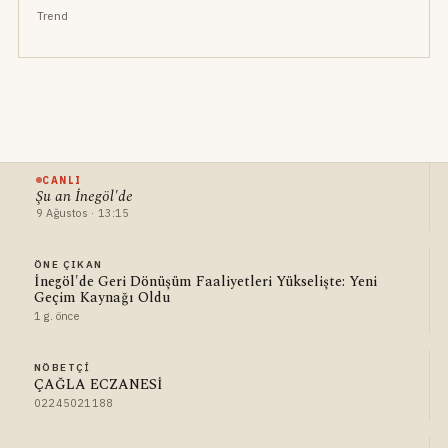
Trend
CANLI
Şu an İnegöl'de
9 Ağustos · 13:15
ÖNE ÇIKAN
İnegöl'de Geri Dönüşüm Faaliyetleri Yükselişte: Yeni
Geçim Kaynağı Oldu
1 g. önce
NÖBETÇI
ÇAĞLA ECZANESİ
02245021188