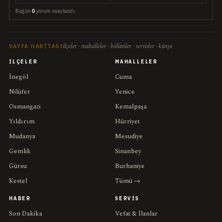
Bugün
0
yorum onaylandı.
ilçeler · mahalleler · bölümler · servisler · künye
SAYFA HARITASI
İLÇELER
MAHALLELER
İnegöl
Cuma
Nilüfer
Yenice
Osmangazi
Kemalpaşa
Yıldırım
Hürriyet
Mudanya
Mesudiye
Gemlik
Sinanbey
Gürsu
Burhaniye
Kestel
Tümü →
HABER
SERVIS
Son Dakika
Vefat & İlanlar