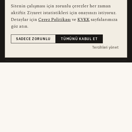
Sitenin çalışması için zorunlu çerezler her zaman
Editörler
Kullanım Şartları
aktiftir. Ziyaret istatistikleri için onayınızı istiyoruz.
Detaylar için
Çerez Politikası
ve
KVKK
sayfalarımıza
bu hafta en çok aranan
YEREL ARANANLAR
göz atın.
İnegöl
inegol-belediyesi
alper-taban
trafik-kazasi
İnegöl Haber
SADECE ZORUNLU
TÜMÜNÜ KABUL ET
Güncel
Haberler
bursa-buyuksehir-belediyesi
Bursa
Ekonomi
Tercihleri yönet
futbol
İnegölspor
dört kanal · dört farklı ritim
HABERI TAKIP ET
E-Bülten
ABONE OL →
her sabah 07:00
WhatsApp Hattı
KATIL →
son dakika
Push Bildirim
DESTEKLENMEZ
sadece önemliler
Mobil Uygulama
YAKINDA