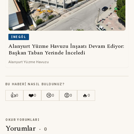
İNEGÖL
Alanyurt Yüzme Havuzu İnşaatı Devam Ediyor:
Başkan Taban Yerinde İnceledi
Alanyurt Yüzme Havuzu
BU HABERI NASIL BULDUNUZ?
👍
❤️
😢
😡
🔥
0
0
0
0
0
OKUR YORUMLARI
Yorumlar
·
0