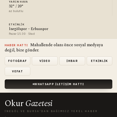
YARIN HAVA
32° / 20°
az bulutlu
ETKINLIK
İnegölspor – Erbaaspor
Pazar 15:30 · Stad
Mahallende olanı önce sosyal medyaya
HABER HATTI
değil, bize gönder.
FOTOĞRAF
VIDEO
İHBAR
ETKINLIK
VEFAT
WHATSAPP İLETIŞIM HATTI
Okur
Gazetesi
İNEGÖL VE BURSA'DAN BAĞIMSIZ YEREL HABER