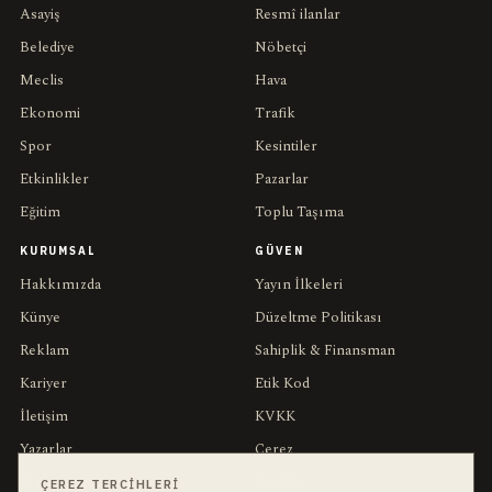
Asayiş
Resmî ilanlar
Belediye
Nöbetçi
Meclis
Hava
Ekonomi
Trafik
Spor
Kesintiler
Etkinlikler
Pazarlar
Eğitim
Toplu Taşıma
KURUMSAL
GÜVEN
Hakkımızda
Yayın İlkeleri
Künye
Düzeltme Politikası
Reklam
Sahiplik & Finansman
Kariyer
Etik Kod
İletişim
KVKK
Yazarlar
Çerez
Muhabirler
Gizlilik
ÇEREZ TERCIHLERI