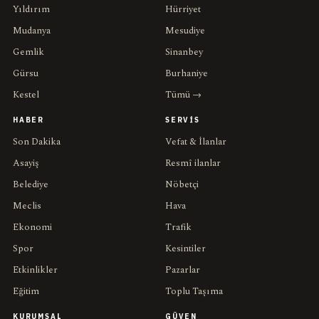
Yıldırım
Hürriyet
Mudanya
Mesudiye
Gemlik
Sinanbey
Gürsu
Burhaniye
Kestel
Tümü →
HABER
SERVIS
Son Dakika
Vefat & İlanlar
Asayiş
Resmî ilanlar
Belediye
Nöbetçi
Meclis
Hava
Ekonomi
Trafik
Spor
Kesintiler
Etkinlikler
Pazarlar
Eğitim
Toplu Taşıma
KURUMSAL
GÜVEN