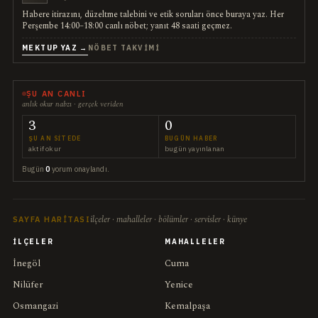
Habere itirazını, düzeltme talebini ve etik soruları önce buraya yaz. Her
Perşembe 14:00–18:00 canlı nöbet; yanıt 48 saati geçmez.
MEKTUP YAZ →
NÖBET TAKVIMI
ŞU AN CANLI
anlık okur nabzı · gerçek veriden
3
0
ŞU AN SITEDE
BUGÜN HABER
aktif okur
bugün yayınlanan
Bugün
0
yorum onaylandı.
ilçeler · mahalleler · bölümler · servisler · künye
SAYFA HARITASI
İLÇELER
MAHALLELER
İnegöl
Cuma
Nilüfer
Yenice
Osmangazi
Kemalpaşa