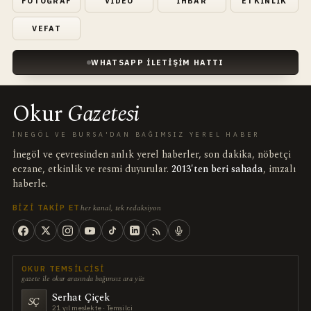
FOTOĞRAF
VIDEO
İHBAR
ETKINLIK
VEFAT
WHATSAPP İLETIŞIM HATTI
Okur
Gazetesi
İNEGÖL VE BURSA'DAN BAĞIMSIZ YEREL HABER
İnegöl ve çevresinden anlık yerel haberler, son dakika, nöbetçi
eczane, etkinlik ve resmi duyurular.
2013'ten beri sahada
, imzalı
haberle.
her kanal, tek redaksiyon
BIZI TAKIP ET
OKUR TEMSILCISI
gazete ile okur arasında bağımsız ara yüz
Serhat Çiçek
SÇ
21 yıl meslekte · Temsilci