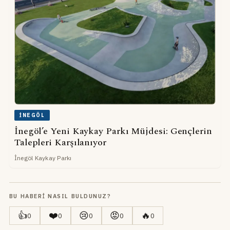
İNEGÖL
İnegöl’e Yeni Kaykay Parkı Müjdesi: Gençlerin
Talepleri Karşılanıyor
İnegöl Kaykay Parkı
BU HABERI NASIL BULDUNUZ?
👍
❤️
😢
😡
🔥
0
0
0
0
0