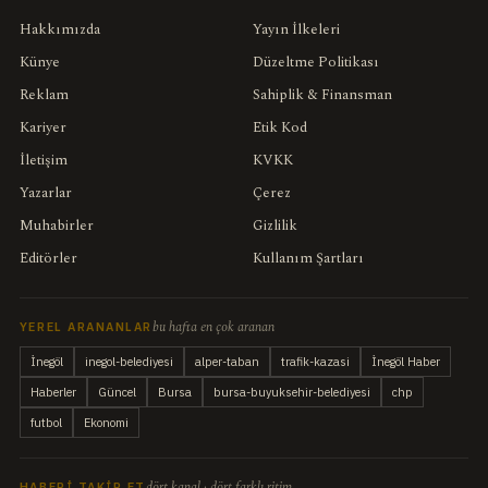
Hakkımızda
Yayın İlkeleri
Künye
Düzeltme Politikası
Reklam
Sahiplik & Finansman
Kariyer
Etik Kod
İletişim
KVKK
Yazarlar
Çerez
Muhabirler
Gizlilik
Editörler
Kullanım Şartları
bu hafta en çok aranan
YEREL ARANANLAR
İnegöl
inegol-belediyesi
alper-taban
trafik-kazasi
İnegöl Haber
Haberler
Güncel
Bursa
bursa-buyuksehir-belediyesi
chp
futbol
Ekonomi
dört kanal · dört farklı ritim
HABERI TAKIP ET