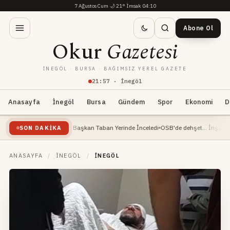
7 Ağustos Cum
·
🌙
21°
·
İmsak 04:10
Abone Ol
Okur
Gazetesi
İNEGÖL · BURSA · BAĞIMSIZ YEREL GAZETE
21
:
57
· İnegöl
Anasayfa
İnegöl
Bursa
Gündem
Spor
Ekonomi
D
ı Devam Ediyor: Başkan Taban Yerinde İnceledi
OSB'de dehşet... İnşaat mühendis
SON DAKIKA
ANASAYFA
/
İNEGÖL
/
İNEGÖL