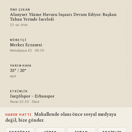
ÖNE ÇIKAN
Alanyurt Yüzme Havuzu İnşaatı Devam Ediyor: Başkan
Taban Yerinde İnceledi
13 sa. önce
NÖBETÇI
Merkez Eczanesi
Kemalpaşa 42 · 08:30
YARIN HAVA
33° / 20°
açık
ETKINLIK
İnegölspor – Erbaaspor
Pazar 15:30 · Stad
Mahallende olanı önce sosyal medyaya
HABER HATTI
değil, bize gönder.