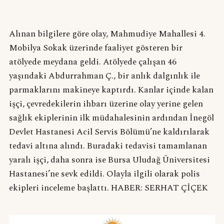
Alınan bilgilere göre olay, Mahmudiye Mahallesi 4.
Mobilya Sokak üzerinde faaliyet gösteren bir
atölyede meydana geldi. Atölyede çalışan 46
yaşındaki Abdurrahman Ç., bir anlık dalgınlık ile
parmaklarını makineye kaptırdı. Kanlar içinde kalan
işçi, çevredekilerin ihbarı üzerine olay yerine gelen
sağlık ekiplerinin ilk müdahalesinin ardından İnegöl
Devlet Hastanesi Acil Servis Bölümü’ne kaldırılarak
tedavi altına alındı. Buradaki tedavisi tamamlanan
yaralı işçi, daha sonra ise Bursa Uludağ Üniversitesi
Hastanesi’ne sevk edildi. Olayla ilgili olarak polis
ekipleri inceleme başlattı. HABER: SERHAT ÇİÇEK