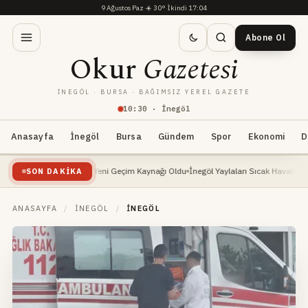
9 Ağustos Paz
·
☀️
30°
·
İkindi 17:04
Abone Ol
Okur
Gazetesi
İNEGÖL · BURSA · BAĞIMSIZ YEREL GAZETE
10
:
30
· İnegöl
Anasayfa
İnegöl
Bursa
Gündem
Spor
Ekonomi
D
ri Yükselişte: Yeni Geçim Kaynağı Oldu
İnegöl Yaylaları Sıcak Havalarda Doğa Seve
SON DAKIKA
ANASAYFA
/
İNEGÖL
/
İNEGÖL