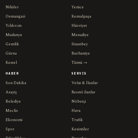
Nilüfer
Yenice
Osmangazi
Kemalpaşa
Yıldırım
Hürriyet
Mudanya
Mesudiye
Gemlik
Sinanbey
Gürsu
Burhaniye
Kestel
Tümü →
HABER
SERVIS
Son Dakika
Vefat & İlanlar
Asayiş
Resmî ilanlar
Belediye
Nöbetçi
Meclis
Hava
Ekonomi
Trafik
Spor
Kesintiler