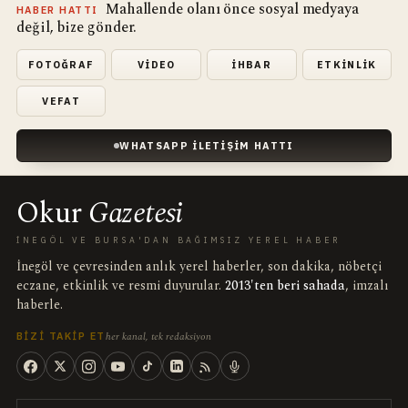
Mahallende olanı önce sosyal medyaya
HABER HATTI
değil, bize gönder.
FOTOĞRAF
VIDEO
İHBAR
ETKINLIK
VEFAT
WHATSAPP İLETIŞIM HATTI
Okur
Gazetesi
İNEGÖL VE BURSA'DAN BAĞIMSIZ YEREL HABER
İnegöl ve çevresinden anlık yerel haberler, son dakika, nöbetçi
eczane, etkinlik ve resmi duyurular.
2013'ten beri sahada
, imzalı
haberle.
her kanal, tek redaksiyon
BIZI TAKIP ET