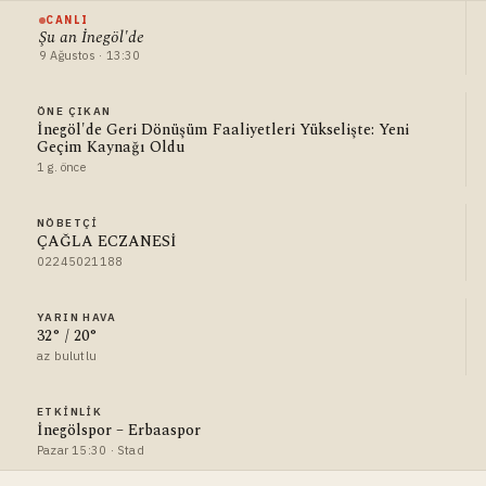
CANLI
Şu an İnegöl'de
9 Ağustos · 13:30
ÖNE ÇIKAN
İnegöl'de Geri Dönüşüm Faaliyetleri Yükselişte: Yeni
Geçim Kaynağı Oldu
1 g. önce
NÖBETÇI
ÇAĞLA ECZANESİ
02245021188
YARIN HAVA
32° / 20°
az bulutlu
ETKINLIK
İnegölspor – Erbaaspor
Pazar 15:30 · Stad