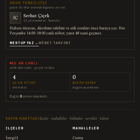
OKUR TEMSILCISI
gazete ile okur arasında bağımsız ara yüz
Serhat Çiçek
SÇ
21 yıl meslekte · Temsilci
Habere itirazını, düzeltme talebini ve etik soruları önce buraya yaz. Her
Perşembe 14:00–18:00 canlı nöbet; yanıt 48 saati geçmez.
MEKTUP YAZ →
NÖBET TAKVIMI
ŞU AN CANLI
anlık okur nabzı · gerçek veriden
4
0
ŞU AN SITEDE
BUGÜN HABER
aktif okur
bugün yayınlanan
Bugün
0
yorum onaylandı.
ilçeler · mahalleler · bölümler · servisler · künye
SAYFA HARITASI
İLÇELER
MAHALLELER
İnegöl
Cuma