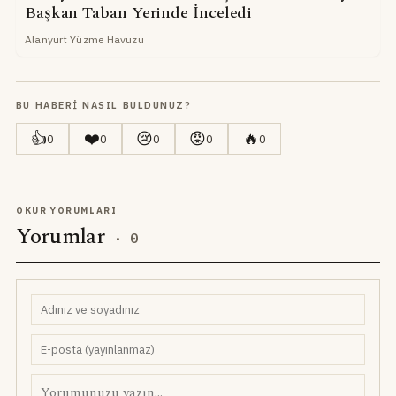
Başkan Taban Yerinde İnceledi
Alanyurt Yüzme Havuzu
BU HABERI NASIL BULDUNUZ?
👍
❤️
😢
😡
🔥
0
0
0
0
0
OKUR YORUMLARI
Yorumlar
·
0