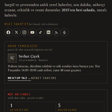
İnegöl ve çevresinden anlık yerel haberler, son dakika, nöbetçi
eczane, etkinlik ve resmi duyurular.
2013'ten beri sahada
, imzalı
haberle.
her kanal, tek redaksiyon
BIZI TAKIP ET
OKUR TEMSILCISI
gazete ile okur arasında bağımsız ara yüz
Serhat Çiçek
SÇ
21 yıl meslekte · Temsilci
Habere itirazını, düzeltme talebini ve etik soruları önce buraya yaz. Her
Perşembe 14:00–18:00 canlı nöbet; yanıt 48 saati geçmez.
MEKTUP YAZ →
NÖBET TAKVIMI
ŞU AN CANLI
anlık okur nabzı · gerçek veriden
1
5
ŞU AN SITEDE
BUGÜN HABER