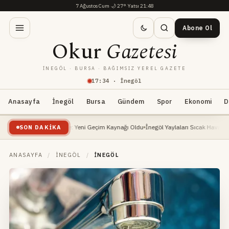
7 Ağustos Cum
·
🌙
27°
·
Yatsı 21:48
Abone Ol
Okur
Gazetesi
İNEGÖL · BURSA · BAĞIMSIZ YEREL GAZETE
17
:
34
· İnegöl
Anasayfa
İnegöl
Bursa
Gündem
Spor
Ekonomi
D
leri Yükselişte: Yeni Geçim Kaynağı Oldu
İnegöl Yaylaları Sıcak Havalarda Doğa Se
SON DAKIKA
ANASAYFA
/
İNEGÖL
/
İNEGÖL