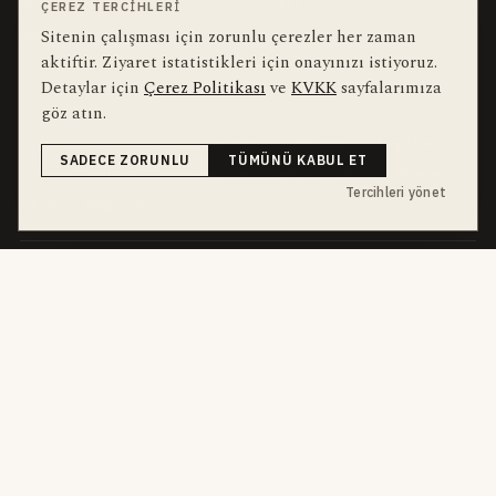
Muhabirler
Gizlilik
ÇEREZ TERCIHLERI
Sitenin çalışması için zorunlu çerezler her zaman
Editörler
Kullanım Şartları
aktiftir. Ziyaret istatistikleri için onayınızı istiyoruz.
Detaylar için
Çerez Politikası
ve
KVKK
sayfalarımıza
bu hafta en çok aranan
YEREL ARANANLAR
göz atın.
İnegöl
inegol-belediyesi
alper-taban
trafik-kazasi
İnegöl Haber
SADECE ZORUNLU
TÜMÜNÜ KABUL ET
Güncel
Haberler
bursa-buyuksehir-belediyesi
Bursa
Ekonomi
Tercihleri yönet
futbol
İnegölspor
dört kanal · dört farklı ritim
HABERI TAKIP ET
E-Bülten
ABONE OL →
her sabah 07:00
WhatsApp Hattı
KATIL →
son dakika
Push Bildirim
DESTEKLENMEZ
sadece önemliler