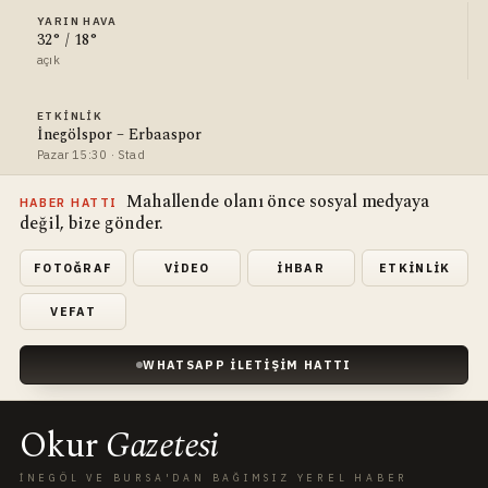
YARIN HAVA
32° / 18°
açık
ETKINLIK
İnegölspor – Erbaaspor
Pazar 15:30 · Stad
Mahallende olanı önce sosyal medyaya
HABER HATTI
değil, bize gönder.
FOTOĞRAF
VIDEO
İHBAR
ETKINLIK
VEFAT
WHATSAPP İLETIŞIM HATTI
Okur
Gazetesi
İNEGÖL VE BURSA'DAN BAĞIMSIZ YEREL HABER