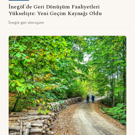
İnegöl'de Geri Dönüşüm Faaliyetleri
Yükselişte: Yeni Geçim Kaynağı Oldu
İnegöl geri dönüşüm