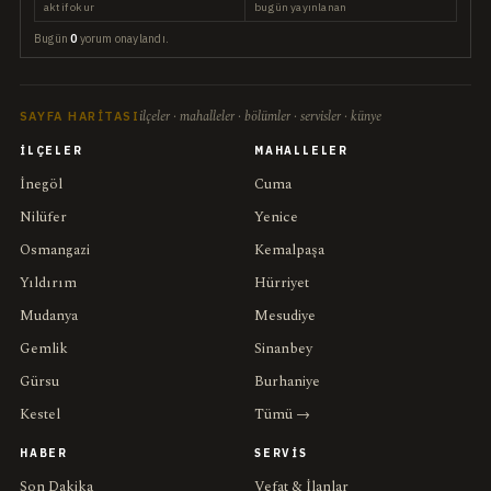
aktif okur
bugün yayınlanan
Bugün
0
yorum onaylandı.
ilçeler · mahalleler · bölümler · servisler · künye
SAYFA HARITASI
İLÇELER
MAHALLELER
İnegöl
Cuma
Nilüfer
Yenice
Osmangazi
Kemalpaşa
Yıldırım
Hürriyet
Mudanya
Mesudiye
Gemlik
Sinanbey
Gürsu
Burhaniye
Kestel
Tümü →
HABER
SERVIS
Son Dakika
Vefat & İlanlar