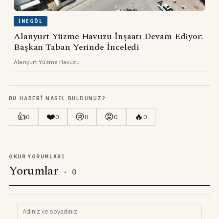
İNEGÖL
Alanyurt Yüzme Havuzu İnşaatı Devam Ediyor:
Başkan Taban Yerinde İnceledi
Alanyurt Yüzme Havuzu
BU HABERI NASIL BULDUNUZ?
👍
❤️
😢
😡
🔥
0
0
0
0
0
OKUR YORUMLARI
Yorumlar
·
0