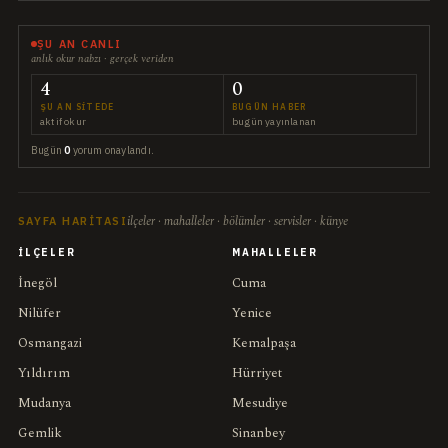
ŞU AN CANLI
anlık okur nabzı · gerçek veriden
4
0
ŞU AN SITEDE
BUGÜN HABER
aktif okur
bugün yayınlanan
Bugün
0
yorum onaylandı.
ilçeler · mahalleler · bölümler · servisler · künye
SAYFA HARITASI
İLÇELER
MAHALLELER
İnegöl
Cuma
Nilüfer
Yenice
Osmangazi
Kemalpaşa
Yıldırım
Hürriyet
Mudanya
Mesudiye
Gemlik
Sinanbey