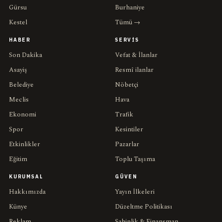
Gürsu
Burhaniye
Kestel
Tümü →
HABER
SERVIS
Son Dakika
Vefat & İlanlar
Asayiş
Resmî ilanlar
Belediye
Nöbetçi
Meclis
Hava
Ekonomi
Trafik
Spor
Kesintiler
Etkinlikler
Pazarlar
Eğitim
Toplu Taşıma
KURUMSAL
GÜVEN
Hakkımızda
Yayın İlkeleri
Künye
Düzeltme Politikası
Reklam
Sahiplik & Finansman