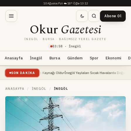
10 Ağustos Pzt
·
☁️
18°
·
Öğle 13:12
Abone Ol
Okur
Gazetesi
İNEGÖL · BURSA · BAĞIMSIZ YEREL GAZETE
03
:
58
· İnegöl
Anasayfa
İnegöl
Bursa
Gündem
Spor
Ekonomi
D
te: Yeni Geçim Kaynağı Oldu
İnegöl Yaylaları Sıcak Havalarda Doğa Severlerin Yeni 
SON DAKIKA
ANASAYFA
/
İNEGÖL
/
İNEGÖL