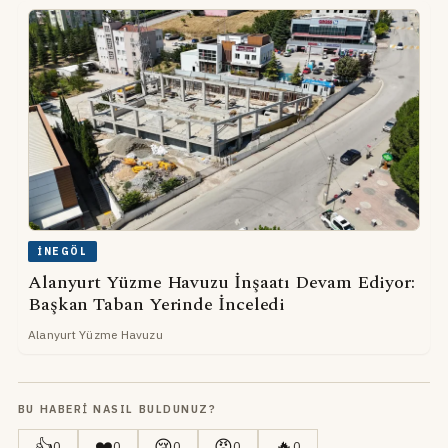
İNEGÖL
Alanyurt Yüzme Havuzu İnşaatı Devam Ediyor:
Başkan Taban Yerinde İnceledi
Alanyurt Yüzme Havuzu
BU HABERI NASIL BULDUNUZ?
👍
❤️
😢
😡
🔥
0
0
0
0
0