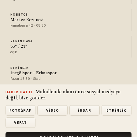
NÖBETÇI
Merkez Eczanesi
Kemalpaşa 42 · 08:30
YARIN HAVA
33° / 21°
açık
ETKINLIK
İnegölspor – Erbaaspor
Pazar 15:30 · Stad
Mahallende olanı önce sosyal medyaya
HABER HATTI
değil, bize gönder.
FOTOĞRAF
VIDEO
İHBAR
ETKINLIK
VEFAT