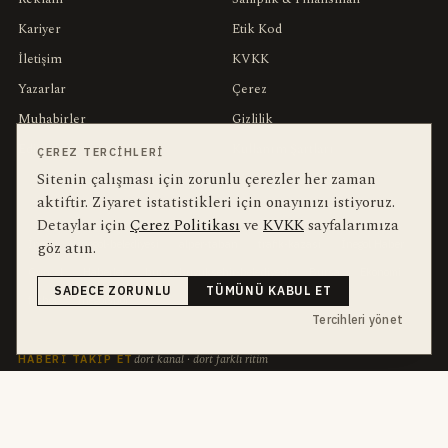
Kariyer
Etik Kod
İletişim
KVKK
Yazarlar
Çerez
Muhabirler
Gizlilik
Editörler
Kullanım Şartları
ÇEREZ TERCIHLERI
Sitenin çalışması için zorunlu çerezler her zaman
aktiftir. Ziyaret istatistikleri için onayınızı istiyoruz.
bu hafta en çok aranan
YEREL ARANANLAR
Detaylar için
Çerez Politikası
ve
KVKK
sayfalarımıza
İnegöl
inegol-belediyesi
alper-taban
trafik-kazasi
İnegöl Haber
göz atın.
Güncel
Haberler
bursa-buyuksehir-belediyesi
Bursa
Ekonomi
SADECE ZORUNLU
TÜMÜNÜ KABUL ET
futbol
İnegölspor
Tercihleri yönet
dört kanal · dört farklı ritim
HABERI TAKIP ET
E-Bülten
ABONE OL →
her sabah 07:00