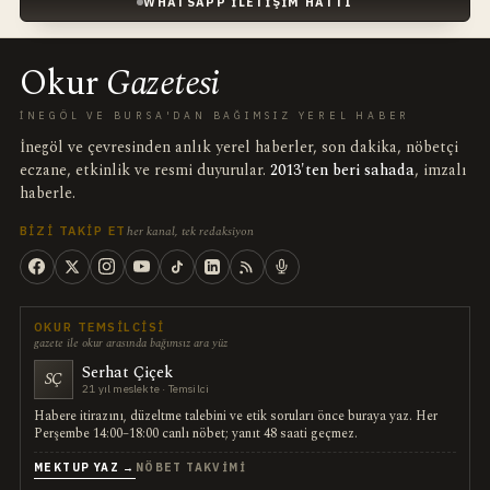
WHATSAPP İLETIŞIM HATTI
Okur
Gazetesi
İNEGÖL VE BURSA'DAN BAĞIMSIZ YEREL HABER
İnegöl ve çevresinden anlık yerel haberler, son dakika, nöbetçi
eczane, etkinlik ve resmi duyurular.
2013'ten beri sahada
, imzalı
haberle.
her kanal, tek redaksiyon
BIZI TAKIP ET
OKUR TEMSILCISI
gazete ile okur arasında bağımsız ara yüz
Serhat Çiçek
SÇ
21 yıl meslekte · Temsilci
Habere itirazını, düzeltme talebini ve etik soruları önce buraya yaz. Her
Perşembe 14:00–18:00 canlı nöbet; yanıt 48 saati geçmez.
MEKTUP YAZ →
NÖBET TAKVIMI