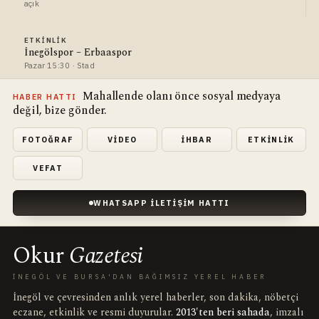
açık
ETKINLIK
İnegölspor – Erbaaspor
Pazar 15:30 · Stad
Mahallende olanı önce sosyal medyaya
HABER HATTI
değil, bize gönder.
FOTOĞRAF
VIDEO
İHBAR
ETKINLIK
VEFAT
WHATSAPP İLETIŞIM HATTI
Okur
Gazetesi
İNEGÖL VE BURSA'DAN BAĞIMSIZ YEREL HABER
İnegöl ve çevresinden anlık yerel haberler, son dakika, nöbetçi
eczane, etkinlik ve resmi duyurular.
2013'ten beri sahada
, imzalı