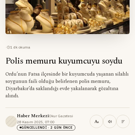
·
1
dk okuma
Polis memuru kuyumcuyu soydu
Ordu’nun Fatsa ilçesinde bir kuyumcuda yaşanan silahlı
soygunun faili olduğu belirlenen polis memuru,
Diyarbakır’da saklandığı evde yakalanarak gözaltına
alındı.
Haber Merkezi
Okur Gazetesi
·
A
28 Kasım 2025, 07:00
·
a
GÜNCELLENDI
· 2 GÜN ÖNCE