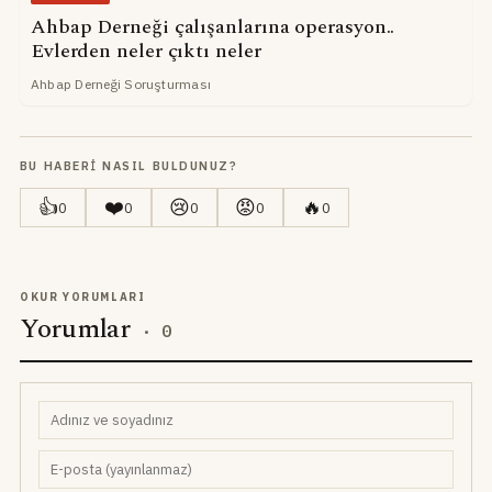
Ahbap Derneği çalışanlarına operasyon..
Evlerden neler çıktı neler
Ahbap Derneği Soruşturması
BU HABERI NASIL BULDUNUZ?
👍
❤️
😢
😡
🔥
0
0
0
0
0
OKUR YORUMLARI
Yorumlar
·
0