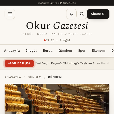
8 Ağustos Cmt
·
☀️
31°
·
Öğle 13:13
Abone Ol
Okur
Gazetesi
İNEGÖL · BURSA · BAĞIMSIZ YEREL GAZETE
09
:
23
· İnegöl
Anasayfa
İnegöl
Bursa
Gündem
Spor
Ekonomi
D
ri Yükselişte: Yeni Geçim Kaynağı Oldu
İnegöl Yaylaları Sıcak Havalarda Doğa Seve
SON DAKIKA
ANASAYFA
/
GÜNDEM
/
GÜNDEM