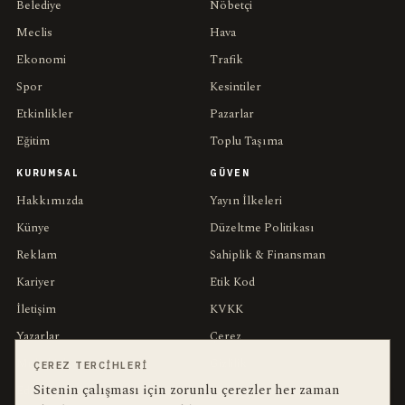
Belediye
Nöbetçi
Meclis
Hava
Ekonomi
Trafik
Spor
Kesintiler
Etkinlikler
Pazarlar
Eğitim
Toplu Taşıma
KURUMSAL
GÜVEN
Hakkımızda
Yayın İlkeleri
Künye
Düzeltme Politikası
Reklam
Sahiplik & Finansman
Kariyer
Etik Kod
İletişim
KVKK
Yazarlar
Çerez
Muhabirler
Gizlilik
ÇEREZ TERCIHLERI
Sitenin çalışması için zorunlu çerezler her zaman
Editörler
Kullanım Şartları