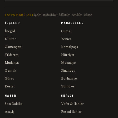
ilçeler · mahalleler · bölümler · servisler · künye
SAYFA HARITASI
İLÇELER
MAHALLELER
İnegöl
Cuma
Nilüfer
Yenice
Osmangazi
Kemalpaşa
Yıldırım
Hürriyet
Mudanya
Mesudiye
Gemlik
Sinanbey
Gürsu
Burhaniye
Kestel
Tümü →
HABER
SERVIS
Son Dakika
Vefat & İlanlar
Asayiş
Resmî ilanlar