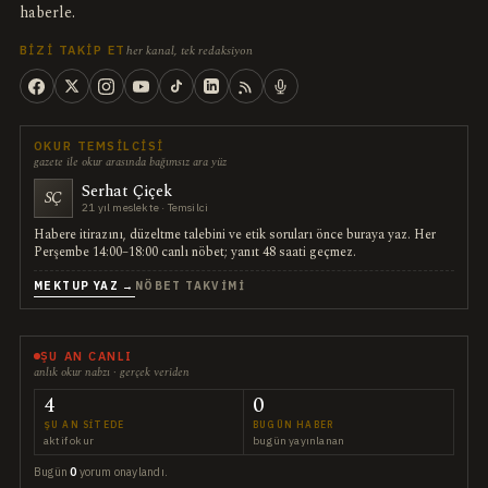
haberle.
her kanal, tek redaksiyon
BIZI TAKIP ET
OKUR TEMSILCISI
gazete ile okur arasında bağımsız ara yüz
Serhat Çiçek
SÇ
21 yıl meslekte · Temsilci
Habere itirazını, düzeltme talebini ve etik soruları önce buraya yaz. Her
Perşembe 14:00–18:00 canlı nöbet; yanıt 48 saati geçmez.
MEKTUP YAZ →
NÖBET TAKVIMI
ŞU AN CANLI
anlık okur nabzı · gerçek veriden
4
0
ŞU AN SITEDE
BUGÜN HABER
aktif okur
bugün yayınlanan
Bugün
0
yorum onaylandı.