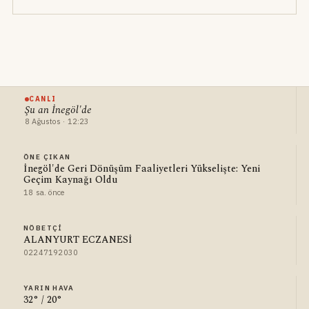
CANLI
Şu an İnegöl'de
8 Ağustos · 12:23
ÖNE ÇIKAN
İnegöl'de Geri Dönüşüm Faaliyetleri Yükselişte: Yeni
Geçim Kaynağı Oldu
18 sa. önce
NÖBETÇI
ALANYURT ECZANESİ
02247192030
YARIN HAVA
32° / 20°