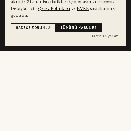
aktiftir. Ziyaret istatistikleri için onayınızı istiyoruz.
Detaylar için
Çerez Politikası
ve
KVKK
sayfalarımıza
bu hafta en çok aranan
YEREL ARANANLAR
göz atın.
İnegöl
inegol-belediyesi
alper-taban
trafik-kazasi
İnegöl Haber
SADECE ZORUNLU
TÜMÜNÜ KABUL ET
Güncel
Haberler
bursa-buyuksehir-belediyesi
Bursa
Ekonomi
Tercihleri yönet
futbol
İnegölspor
dört kanal · dört farklı ritim
HABERI TAKIP ET
E-Bülten
ABONE OL →
her sabah 07:00
WhatsApp Hattı
KATIL →
son dakika
Push Bildirim
DESTEKLENMEZ
sadece önemliler
Mobil Uygulama
YAKINDA
iOS · Android