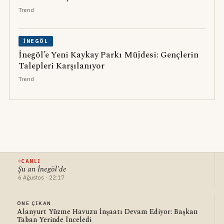
Trend
İNEGÖL
İnegöl’e Yeni Kaykay Parkı Müjdesi: Gençlerin
Talepleri Karşılanıyor
Trend
CANLI
Şu an İnegöl'de
6 Ağustos · 22:17
ÖNE ÇIKAN
Alanyurt Yüzme Havuzu İnşaatı Devam Ediyor: Başkan
Taban Yerinde İnceledi