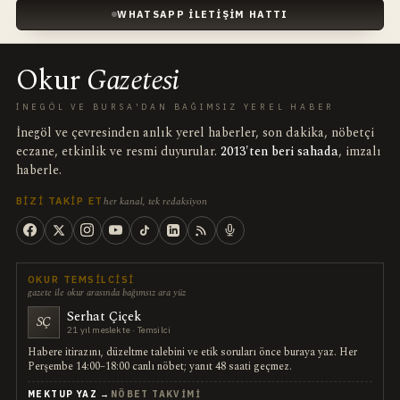
WHATSAPP İLETIŞIM HATTI
Okur
Gazetesi
İNEGÖL VE BURSA'DAN BAĞIMSIZ YEREL HABER
İnegöl ve çevresinden anlık yerel haberler, son dakika, nöbetçi
eczane, etkinlik ve resmi duyurular.
2013'ten beri sahada
, imzalı
haberle.
her kanal, tek redaksiyon
BIZI TAKIP ET
OKUR TEMSILCISI
gazete ile okur arasında bağımsız ara yüz
Serhat Çiçek
SÇ
21 yıl meslekte · Temsilci
Habere itirazını, düzeltme talebini ve etik soruları önce buraya yaz. Her
Perşembe 14:00–18:00 canlı nöbet; yanıt 48 saati geçmez.
MEKTUP YAZ →
NÖBET TAKVIMI