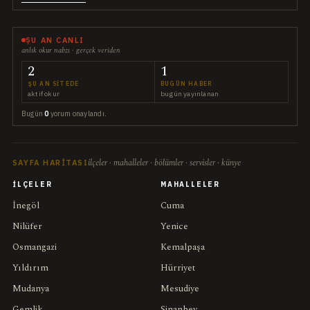
ŞU AN CANLI
anlık okur nabzı · gerçek veriden
2
1
ŞU AN SITEDE
BUGÜN HABER
aktif okur
bugün yayınlanan
Bugün
0
yorum onaylandı.
ilçeler · mahalleler · bölümler · servisler · künye
SAYFA HARITASI
İLÇELER
MAHALLELER
İnegöl
Cuma
Nilüfer
Yenice
Osmangazi
Kemalpaşa
Yıldırım
Hürriyet
Mudanya
Mesudiye
Gemlik
Sinanbey