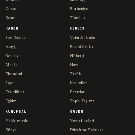
Gürsu
Burhaniye
Kestel
Tümü →
HABER
SERVIS
Son Dakika
Vefat & İlanlar
Asayiş
Resmî ilanlar
Belediye
Nöbetçi
Meclis
Hava
Ekonomi
Trafik
Spor
Kesintiler
Etkinlikler
Pazarlar
Eğitim
Toplu Taşıma
KURUMSAL
GÜVEN
Hakkımızda
Yayın İlkeleri
Künye
Düzeltme Politikası