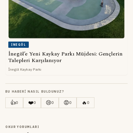
İNEGÖL
İnegöl’e Yeni Kaykay Parkı Müjdesi: Gençlerin
Talepleri Karşılanıyor
İnegöl Kaykay Parkı
BU HABERI NASIL BULDUNUZ?
👍
❤️
😢
😡
🔥
0
0
0
0
0
OKUR YORUMLARI