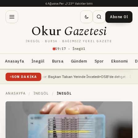
6 Ağustos Per
·
🌙
23°
·
Vakitler bitti
Abone Ol
Okur
Gazetesi
İNEGÖL · BURSA · BAĞIMSIZ YEREL GAZETE
19
:
17
· İnegöl
Anasayfa
İnegöl
Bursa
Gündem
Spor
Ekonomi
D
atı Devam Ediyor: Başkan Taban Yerinde İnceledi
OSB'de dehşet... İnşaat mühendi
SON DAKIKA
ANASAYFA
/
İNEGÖL
/
İNEGÖL