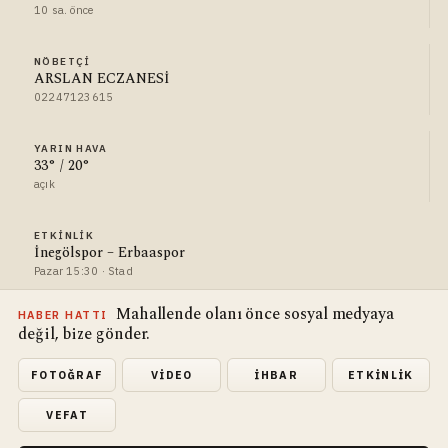
10 sa. önce
NÖBETÇI
ARSLAN ECZANESİ
02247123615
YARIN HAVA
33° / 20°
açık
ETKINLIK
İnegölspor – Erbaaspor
Pazar 15:30 · Stad
Mahallende olanı önce sosyal medyaya
HABER HATTI
değil, bize gönder.
FOTOĞRAF
VIDEO
İHBAR
ETKINLIK
VEFAT