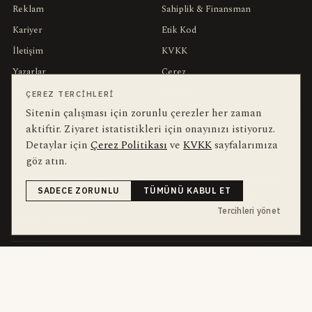
Reklam
Sahiplik & Finansman
Kariyer
Etik Kod
İletişim
KVKK
Yazarlar
Çerez
Muhabirler
Gizlilik
ÇEREZ TERCIHLERI
Sitenin çalışması için zorunlu çerezler her zaman
Editörler
Kullanım Şartları
aktiftir. Ziyaret istatistikleri için onayınızı istiyoruz.
Detaylar için
Çerez Politikası
ve
KVKK
sayfalarımıza
bu hafta en çok aranan
YEREL ARANANLAR
göz atın.
İnegöl
inegol-belediyesi
alper-taban
trafik-kazasi
İnegöl Haber
SADECE ZORUNLU
TÜMÜNÜ KABUL ET
Haberler
Güncel
Bursa
bursa-buyuksehir-belediyesi
chp
Tercihleri yönet
futbol
Ekonomi
dört kanal · dört farklı ritim
HABERI TAKIP ET
E-Bülten
ABONE OL →
her sabah 07:00