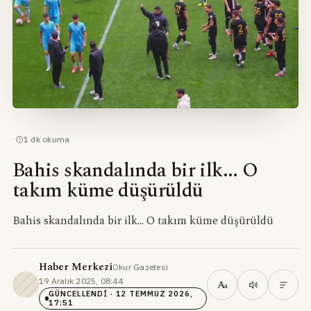
·
1
dk okuma
Bahis skandalında bir ilk... O
takım küme düşürüldü
Bahis skandalında bir ilk... O takım küme düşürüldü
Haber Merkezi
Okur Gazetesi
·
19 Aralık 2025, 08:44
·
A
a
GÜNCELLENDI
· 12 TEMMUZ 2026,
17:51