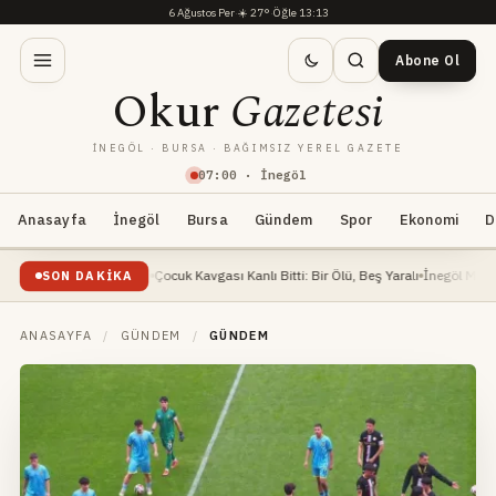
6 Ağustos Per
·
☀️
27°
·
Öğle 13:13
Abone Ol
Okur
Gazetesi
İNEGÖL · BURSA · BAĞIMSIZ YEREL GAZETE
07
:
00
· İnegöl
Anasayfa
İnegöl
Bursa
Gündem
Spor
Ekonomi
D
 ağır yaralandı
Çocuk Kavgası Kanlı Bitti: Bir Ölü, Beş Yaralı
İnegöl Millet Bahçesi 
SON DAKIKA
ANASAYFA
/
GÜNDEM
/
GÜNDEM