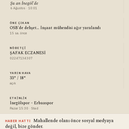
Şu an İnegöl'de
6 Ağustos · 10:01
ÖNE ÇIKAN
OSB'de dehşet... İnşaat mühendisi ağır yaralandı
15 sa. önce
NÖBETÇI
ŞAFAK ECZANESİ
02247134307
YARIN HAVA
33° / 18°
açık
ETKINLIK
İnegölspor – Erbaaspor
Pazar 15:30 · Stad
Mahallende olanı önce sosyal medyaya
HABER HATTI
değil, bize gönder.