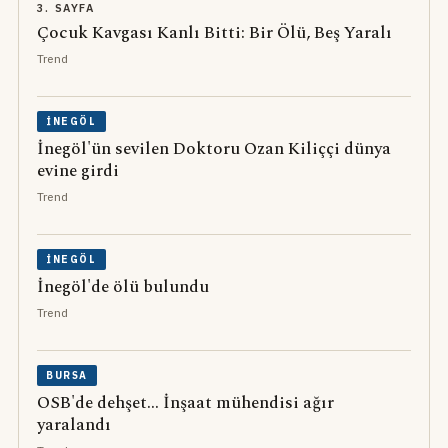
3. SAYFA
Çocuk Kavgası Kanlı Bitti: Bir Ölü, Beş Yaralı
Trend
İNEGÖL
İnegöl'ün sevilen Doktoru Ozan Kiliççi dünya
evine girdi
Trend
İNEGÖL
İnegöl'de ölü bulundu
Trend
BURSA
OSB'de dehşet... İnşaat mühendisi ağır
yaralandı