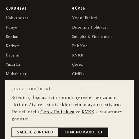
KURUMSAL
GÜVEN
Hakkımızda
Yayın İlkeleri
Künye
Düzeltme Politikası
Reklam
Sahiplik & Finansman
Kariyer
Etik Kod
İletişim
KVKK
Yazarlar
Çerez
Muhabirler
Gizlilik
Editörler
Kullanım Şartları
ÇEREZ TERCIHLERI
Sitenin çalışması için zorunlu çerezler her zaman
bu hafta en çok aranan
YEREL ARANANLAR
aktiftir. Ziyaret istatistikleri için onayınızı istiyoruz.
Detaylar için
Çerez Politikası
ve
KVKK
sayfalarımıza
İnegöl
inegol-belediyesi
alper-taban
trafik-kazasi
İnegöl Haber
göz atın.
Güncel
Haberler
Bursa
bursa-buyuksehir-belediyesi
futbol
Ekonomi
İnegölspor
SADECE ZORUNLU
TÜMÜNÜ KABUL ET