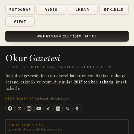
FOTOĞRAF
VIDEO
İHBAR
ETKINLIK
VEFAT
WHATSAPP İLETIŞIM HATTI
Okur
Gazetesi
İNEGÖL VE BURSA'DAN BAĞIMSIZ YEREL HABER
İnegöl ve çevresinden anlık yerel haberler, son dakika, nöbetçi
eczane, etkinlik ve resmi duyurular.
2013'ten beri sahada
, imzalı
haberle.
her kanal, tek redaksiyon
BIZI TAKIP ET
OKUR TEMSILCISI
gazete ile okur arasında bağımsız ara yüz