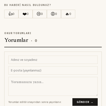
BU HABERI NASIL BULDUNUZ?
👍
❤️
😢
😡
🔥
0
0
0
0
0
OKUR YORUMLARI
Yorumlar
·
0
Yorumlar editör onayından sonra yayınlanır.
GÖNDER →