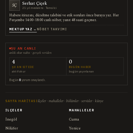
Serhat Çiçek
SÇ
21 yıl meslekte · Temsilci
Habere itirazını, düzeltme talebini ve etik soruları önce buraya yaz. Her
Perşembe 14:00–18:00 canlı nöbet; yanıt 48 saati geçmez.
MEKTUP YAZ →
NÖBET TAKVIMI
ŞU AN CANLI
anlık okur nabzı · gerçek veriden
4
0
ŞU AN SITEDE
BUGÜN HABER
aktif okur
bugün yayınlanan
Bugün
0
yorum onaylandı.
ilçeler · mahalleler · bölümler · servisler · künye
SAYFA HARITASI
İLÇELER
MAHALLELER
İnegöl
Cuma
Nilüfer
Yenice