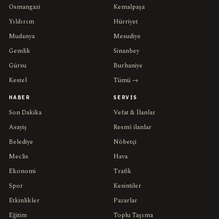
Osmangazi
Kemalpaşa
Yıldırım
Hürriyet
Mudanya
Mesudiye
Gemlik
Sinanbey
Gürsu
Burhaniye
Kestel
Tümü →
HABER
SERVIS
Son Dakika
Vefat & İlanlar
Asayiş
Resmî ilanlar
Belediye
Nöbetçi
Meclis
Hava
Ekonomi
Trafik
Spor
Kesintiler
Etkinlikler
Pazarlar
Eğitim
Toplu Taşıma