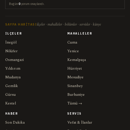
Bugün
0
yorum onaylandı.
ilçeler · mahalleler · bölümler · servisler · künye
SAYFA HARITASI
İLÇELER
MAHALLELER
İnegöl
Cuma
Nilüfer
Yenice
Osmangazi
Kemalpaşa
Yıldırım
Hürriyet
Mudanya
Mesudiye
Gemlik
Sinanbey
Gürsu
Burhaniye
Kestel
Tümü →
HABER
SERVIS
Son Dakika
Vefat & İlanlar