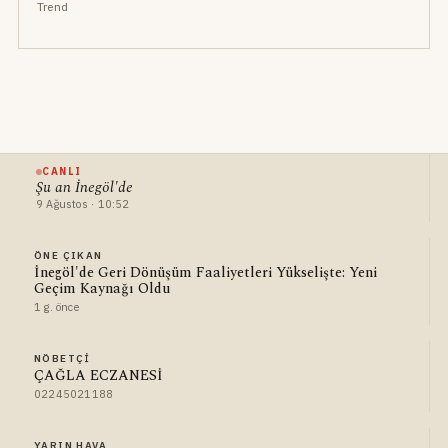
Trend
CANLI
Şu an İnegöl'de
9 Ağustos · 10:52
ÖNE ÇIKAN
İnegöl'de Geri Dönüşüm Faaliyetleri Yükselişte: Yeni
Geçim Kaynağı Oldu
1 g. önce
NÖBETÇI
ÇAĞLA ECZANESİ
02245021188
YARIN HAVA