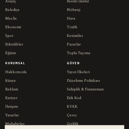
Asayiş
Resmî ilanlar
Belediye
Nöbetçi
Meclis
Hava
Ekonomi
Trafik
Spor
Kesintiler
Etkinlikler
Pazarlar
Eğitim
Toplu Taşıma
KURUMSAL
GÜVEN
Hakkımızda
Yayın İlkeleri
Künye
Düzeltme Politikası
Reklam
Sahiplik & Finansman
Kariyer
Etik Kod
İletişim
KVKK
Yazarlar
Çerez
Muhabirler
Gizlilik