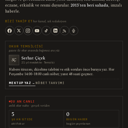
eczane, etkinlik ve resmi duyurular.
2013'ten beri sahada
, imzalı
haberle.
her kanal, tek redaksiyon
BIZI TAKIP ET
OKUR TEMSILCISI
gazete ile okur arasında bağımsız ara yüz
Serhat Çiçek
SÇ
21 yıl meslekte · Temsilci
Habere itirazını, düzeltme talebini ve etik soruları önce buraya yaz. Her
Perşembe 14:00–18:00 canlı nöbet; yanıt 48 saati geçmez.
MEKTUP YAZ →
NÖBET TAKVIMI
ŞU AN CANLI
anlık okur nabzı · gerçek veriden
5
0
ŞU AN SITEDE
BUGÜN HABER
aktif okur
bugün yayınlanan