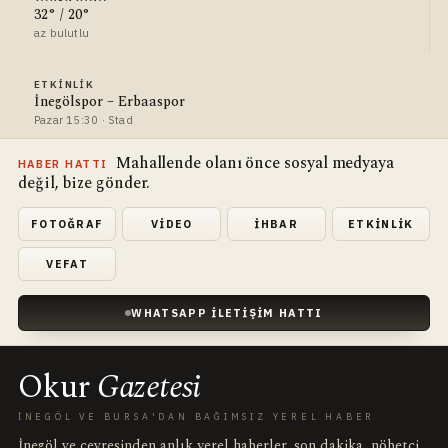
32° / 20°
az bulutlu
ETKINLIK
İnegölspor – Erbaaspor
Pazar 15:30 · Stad
Mahallende olanı önce sosyal medyaya
HABER HATTI
değil, bize gönder.
FOTOĞRAF
VIDEO
İHBAR
ETKINLIK
VEFAT
WHATSAPP İLETIŞIM HATTI
Okur
Gazetesi
İNEGÖL VE BURSA'DAN BAĞIMSIZ YEREL HABER
İnegöl ve çevresinden anlık yerel haberler, son dakika, nöbetçi