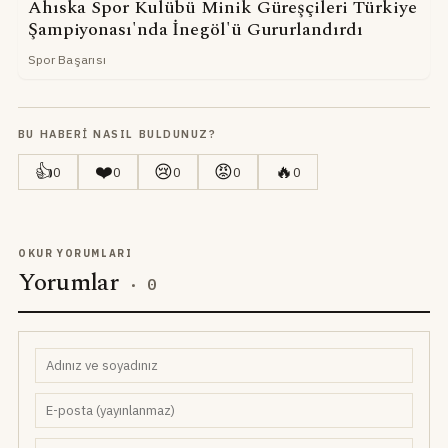
Ahıska Spor Kulübü Minik Güreşçileri Türkiye
Şampiyonası'nda İnegöl'ü Gururlandırdı
Spor Başarısı
BU HABERI NASIL BULDUNUZ?
👍
❤️
😢
😡
🔥
0
0
0
0
0
OKUR YORUMLARI
Yorumlar
·
0