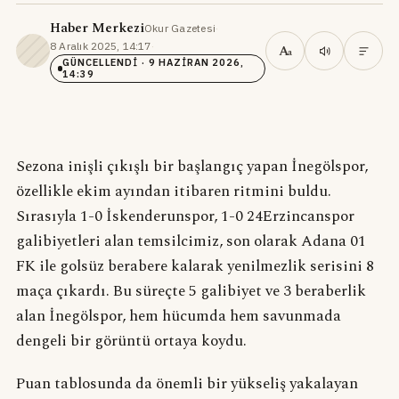
Haber Merkezi
Okur Gazetesi
·
8 Aralık 2025, 14:17
·
A
a
GÜNCELLENDI
· 9 HAZIRAN 2026,
14:39
Sezona inişli çıkışlı bir başlangıç yapan İnegölspor,
özellikle ekim ayından itibaren ritmini buldu.
Sırasıyla 1-0 İskenderunspor, 1-0 24Erzincanspor
galibiyetleri alan temsilcimiz, son olarak Adana 01
FK ile golsüz berabere kalarak yenilmezlik serisini 8
maça çıkardı. Bu süreçte 5 galibiyet ve 3 beraberlik
alan İnegölspor, hem hücumda hem savunmada
dengeli bir görüntü ortaya koydu.
Puan tablosunda da önemli bir yükseliş yakalayan