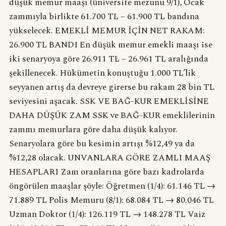
düşük memur maaşı (üniversite mezunu 9/1), Ocak
zammıyla birlikte 61.700 TL – 61.900 TL bandına
yükselecek. EMEKLİ MEMUR İÇİN NET RAKAM:
26.900 TL BANDI En düşük memur emekli maaşı ise
iki senaryoya göre 26.911 TL – 26.961 TL aralığında
şekillenecek. Hükümetin konuştuğu 1.000 TL’lik
seyyanen artış da devreye girerse bu rakam 28 bin TL
seviyesini aşacak. SSK VE BAĞ-KUR EMEKLİSİNE
DAHA DÜŞÜK ZAM SSK ve BAĞ-KUR emeklilerinin
zammı memurlara göre daha düşük kalıyor.
Senaryolara göre bu kesimin artışı %12,49 ya da
%12,28 olacak. UNVANLARA GÖRE ZAMLI MAAŞ
HESAPLARI Zam oranlarına göre bazı kadrolarda
öngörülen maaşlar şöyle: Öğretmen (1/4): 61.146 TL →
71.889 TL Polis Memuru (8/1): 68.084 TL → 80.046 TL
Uzman Doktor (1/4): 126.119 TL → 148.278 TL Vaiz