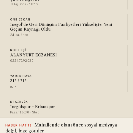
8 Ağustos · 18:12
ÖNE ÇIKAN
İnegöl'de Geri Dönüşüm Faaliyetleri Yükselişte: Yeni
Geçim Kaynağı Oldu
24 sa. önce
NÖBETÇI
ALANYURT ECZANESİ
02247192030
YARIN HAVA
31° / 21°
açık
ETKINLIK
İnegölspor – Erbaaspor
Pazar 15:30 · Stad
Mahallende olanı önce sosyal medyaya
HABER HATTI
değil, bize gönder.