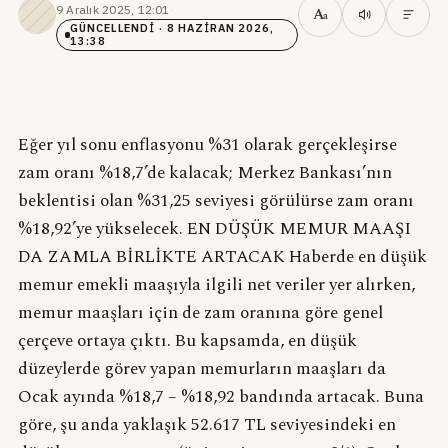
9 Aralık 2025, 12:01
·
A
a
GÜNCELLENDI
· 8 HAZIRAN 2026,
13:38
Eğer yıl sonu enflasyonu %31 olarak gerçekleşirse
zam oranı %18,7’de kalacak; Merkez Bankası’nın
beklentisi olan %31,25 seviyesi görülürse zam oranı
%18,92’ye yükselecek. EN DÜŞÜK MEMUR MAAŞI
DA ZAMLA BİRLİKTE ARTACAK Haberde en düşük
memur emekli maaşıyla ilgili net veriler yer alırken,
memur maaşları için de zam oranına göre genel
çerçeve ortaya çıktı. Bu kapsamda, en düşük
düzeylerde görev yapan memurların maaşları da
Ocak ayında %18,7 – %18,92 bandında artacak. Buna
göre, şu anda yaklaşık 52.617 TL seviyesindeki en