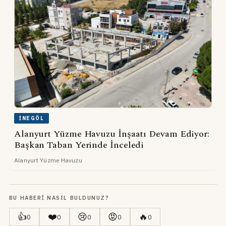
İNEGÖL
Alanyurt Yüzme Havuzu İnşaatı Devam Ediyor:
Başkan Taban Yerinde İnceledi
Alanyurt Yüzme Havuzu
BU HABERI NASIL BULDUNUZ?
👍
❤️
😢
😡
🔥
0
0
0
0
0