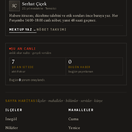
Serhat Çiçek
SÇ
21 yıl meslekte · Temsilci
Habere itirazını, düzeltme talebini ve etik soruları önce buraya yaz. Her
Perşembe 14:00–18:00 canlı nöbet; yanıt 48 saati geçmez.
MEKTUP YAZ →
NÖBET TAKVIMI
ŞU AN CANLI
anlık okur nabzı · gerçek veriden
7
0
ŞU AN SITEDE
BUGÜN HABER
aktif okur
bugün yayınlanan
Bugün
0
yorum onaylandı.
ilçeler · mahalleler · bölümler · servisler · künye
SAYFA HARITASI
İLÇELER
MAHALLELER
İnegöl
Cuma
Nilüfer
Yenice