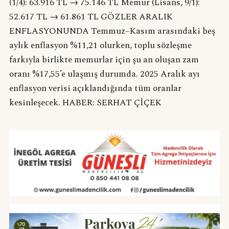
(1/4): 63.916 TL → 75.146 TL Memur (Lisans, 9/1):
52.617 TL → 61.861 TL GÖZLER ARALIK
ENFLASYONUNDA Temmuz–Kasım arasındaki beş
aylık enflasyon %11,21 olurken, toplu sözleşme
farkıyla birlikte memurlar için şu an oluşan zam
oranı %17,55’e ulaşmış durumda. 2025 Aralık ayı
enflasyon verisi açıklandığında tüm oranlar
kesinleşecek. HABER: SERHAT ÇİÇEK