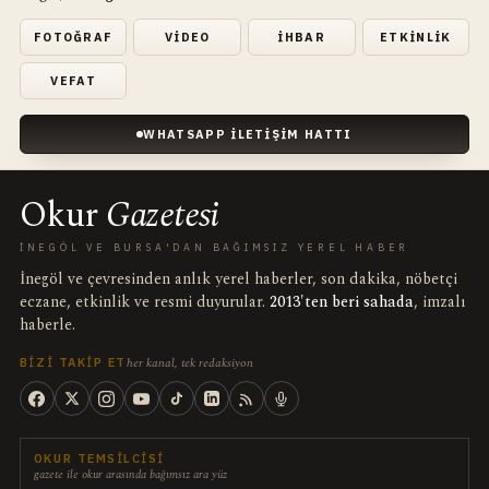
FOTOĞRAF
VIDEO
İHBAR
ETKINLIK
VEFAT
WHATSAPP İLETIŞIM HATTI
Okur
Gazetesi
İNEGÖL VE BURSA'DAN BAĞIMSIZ YEREL HABER
İnegöl ve çevresinden anlık yerel haberler, son dakika, nöbetçi
eczane, etkinlik ve resmi duyurular.
2013'ten beri sahada
, imzalı
haberle.
her kanal, tek redaksiyon
BIZI TAKIP ET
OKUR TEMSILCISI
gazete ile okur arasında bağımsız ara yüz