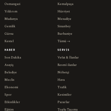
Osmangazi
Kemalpaşa
Yıldırım
Hürriyet
Mudanya
Mesudiye
Gemlik
Sinanbey
Gürsu
Burhaniye
Kestel
Tümü →
HABER
SERVIS
Son Dakika
Vefat & İlanlar
Asayiş
Resmî ilanlar
Belediye
Nöbetçi
Meclis
Hava
Ekonomi
Trafik
Spor
Kesintiler
Etkinlikler
Pazarlar
Eğitim
Toplu Taşıma