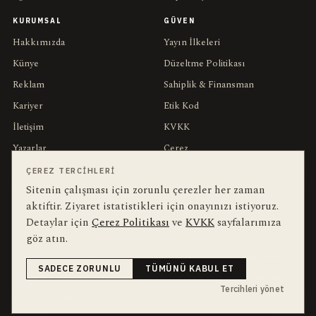
KURUMSAL
GÜVEN
Hakkımızda
Yayın İlkeleri
Künye
Düzeltme Politikası
Reklam
Sahiplik & Finansman
Kariyer
Etik Kod
İletişim
KVKK
Yazarlar
Çerez
Muhabirler
Gizlilik
ÇEREZ TERCIHLERI
Sitenin çalışması için zorunlu çerezler her zaman
Editörler
Kullanım Şartları
aktiftir. Ziyaret istatistikleri için onayınızı istiyoruz.
Detaylar için
Çerez Politikası
ve
KVKK
sayfalarımıza
bu hafta en çok aranan
YEREL ARANANLAR
göz atın.
İnegöl
inegol-belediyesi
alper-taban
trafik-kazasi
İnegöl Haber
SADECE ZORUNLU
TÜMÜNÜ KABUL ET
Güncel
Haberler
bursa-buyuksehir-belediyesi
Bursa
Ekonomi
Tercihleri yönet
futbol
İnegölspor