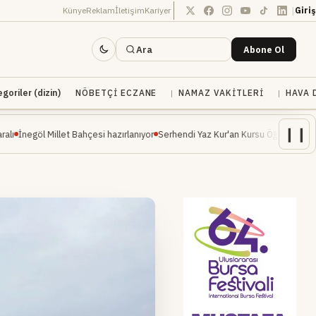
|
Künye
Reklam
İletişim
Kariyer
Giriş
Ara
Abone Ol
oriler (dizin)
NÖBETÇI ECZANE
NAMAZ VAKITLERI
HAVA 
❙❙
let Bahçesi hazırlanıyor
Serhendi Yaz Kur'an Kursu Öğrencileri Piknikte Eğlence