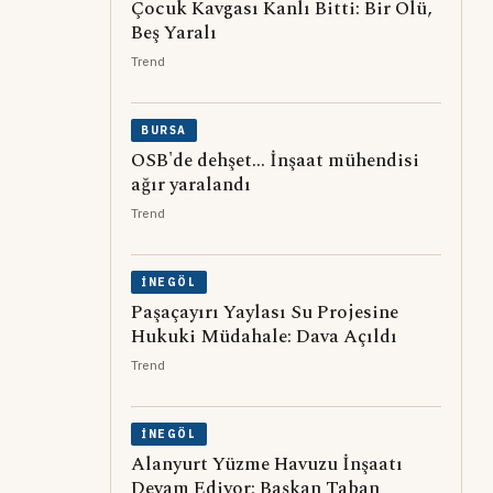
Çocuk Kavgası Kanlı Bitti: Bir Ölü,
Beş Yaralı
Trend
BURSA
OSB'de dehşet... İnşaat mühendisi
ağır yaralandı
Trend
İNEGÖL
Paşaçayırı Yaylası Su Projesine
Hukuki Müdahale: Dava Açıldı
Trend
İNEGÖL
Alanyurt Yüzme Havuzu İnşaatı
Devam Ediyor: Başkan Taban