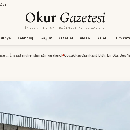
5:59
Okur
Gazetesi
İNEGÖL · BURSA · BAĞIMSIZ YEREL GAZETE
Dünya
Teknoloji
Sağlık
Yazarlar
Video
Galeri
Tüm kateg
ühendisi ağır yaralandı
Çocuk Kavgası Kanlı Bitti: Bir Ölü, Beş Yaralı
İnegöl Mil