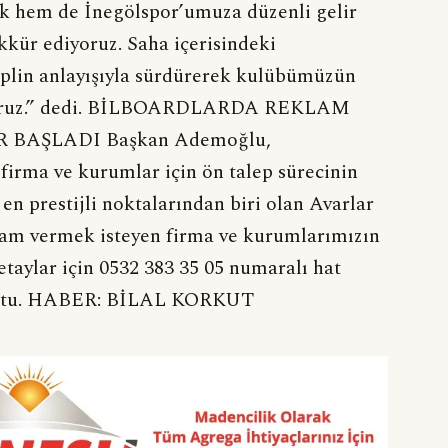
k hem de İnegölspor’umuza düzenli gelir
kür ediyoruz. Saha içerisindeki
siplin anlayışıyla sürdürerek kulübümüzün
iyoruz.” dedi. BİLBOARDLARDA REKLAM
BAŞLADI Başkan Ademoğlu,
firma ve kurumlar için ön talep sürecinin
 en prestijli noktalarından biri olan Avarlar
lam vermek isteyen firma ve kurumlarımızın
etaylar için 0532 383 35 05 numaralı hat
konuştu. HABER: BİLAL KORKUT