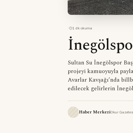
·
1
dk okuma
İnegölspor
Sultan Su İnegölspor Baş
projeyi kamuoyuyla payla
Avarlar Kavşağı’nda billb
edilecek gelirlerin İnegöl
Haber Merkezi
Okur Gazetes