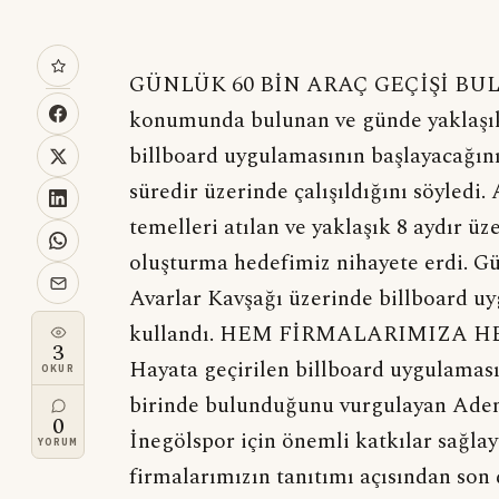
GÜNLÜK 60 BİN ARAÇ GEÇİŞİ BULUN
konumunda bulunan ve günde yaklaşık 
billboard uygulamasının başlayacağın
süredir üzerinde çalışıldığını söyled
temelleri atılan ve yaklaşık 8 aydır üze
oluşturma hedefimiz nihayete erdi. Gü
Avarlar Kavşağı üzerinde billboard uyg
kullandı. HEM FİRMALARIMIZA 
3
Hayata geçirilen billboard uygulaması
OKUR
birinde bulunduğunu vurgulayan Ade
0
İnegölspor için önemli katkılar sağla
YORUM
firmalarımızın tanıtımı açısından son