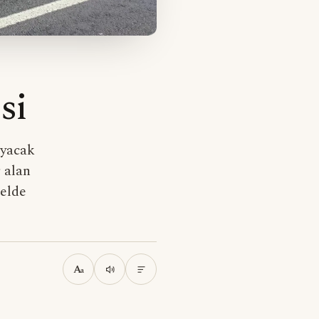
si
ayacak
 alan
 elde
A
a