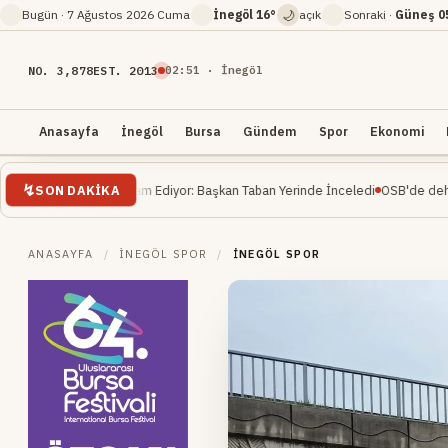
🌙
Bugün ·
7 Ağustos 2026 Cuma
İnegöl
16°
açık
Sonraki ·
Güneş
0
NO. 3,878
EST. 2013
02
:
51
· İnegöl
Anasayfa
İnegöl
Bursa
Gündem
Spor
Ekonomi
SON DAKIKA
aatı Devam Ediyor: Başkan Taban Yerinde İnceledi
OSB'de dehşet... İnşaat m
ANASAYFA
/
İNEGÖL SPOR
/
İNEGÖL SPOR