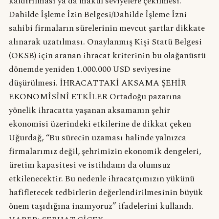
kaldırılması ya da makul seviyelere çekilmesi.
Dahilde İşleme İzin Belgesi/Dahilde İşleme İzni
sahibi firmaların sürelerinin mevcut şartlar dikkate
alınarak uzatılması. Onaylanmış Kişi Statü Belgesi
(OKSB) için aranan ihracat kriterinin bu olağanüstü
dönemde yeniden 1.000.000 USD seviyesine
düşürülmesi. İHRACATTAKİ AKSAMA ŞEHİR
EKONOMİSİNİ ETKİLER Ortadoğu pazarına
yönelik ihracatta yaşanan aksamanın şehir
ekonomisi üzerindeki etkilerine de dikkat çeken
Uğurdağ, “Bu sürecin uzaması halinde yalnızca
firmalarımız değil, şehrimizin ekonomik dengeleri,
üretim kapasitesi ve istihdamı da olumsuz
etkilenecektir. Bu nedenle ihracatçımızın yükünü
hafifletecek tedbirlerin değerlendirilmesinin büyük
önem taşıdığına inanıyoruz” ifadelerini kullandı.