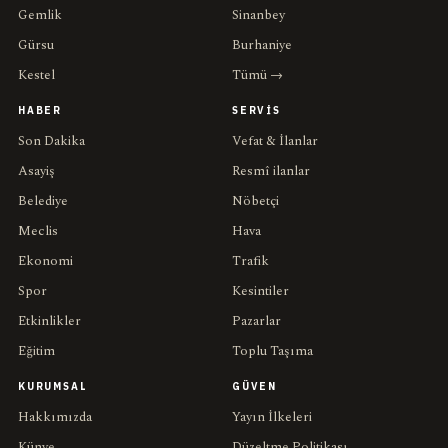
Gemlik
Sinanbey
Gürsu
Burhaniye
Kestel
Tümü →
HABER
SERVIS
Son Dakika
Vefat & İlanlar
Asayiş
Resmî ilanlar
Belediye
Nöbetçi
Meclis
Hava
Ekonomi
Trafik
Spor
Kesintiler
Etkinlikler
Pazarlar
Eğitim
Toplu Taşıma
KURUMSAL
GÜVEN
Hakkımızda
Yayın İlkeleri
Künye
Düzeltme Politikası