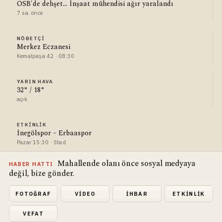
OSB'de dehşet... İnşaat mühendisi ağır yaralandı
7 sa. önce
NÖBETÇI
Merkez Eczanesi
Kemalpaşa 42 · 08:30
YARIN HAVA
32° / 18°
açık
ETKINLIK
İnegölspor – Erbaaspor
Pazar 15:30 · Stad
Mahallende olanı önce sosyal medyaya
HABER HATTI
değil, bize gönder.
FOTOĞRAF
VIDEO
İHBAR
ETKINLIK
VEFAT