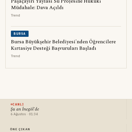
Paşaçayırı Yaylası Su Projesine Hukuki
Müdahale: Dava Açıldı
Trend
BURSA
Bursa Büyükşehir Belediyesi'nden Öğrencilere
Kırtasiye Desteği Başvuruları Başladı
Trend
CANLI
Şu an İnegöl'de
6 Ağustos · 01:34
ÖNE ÇIKAN