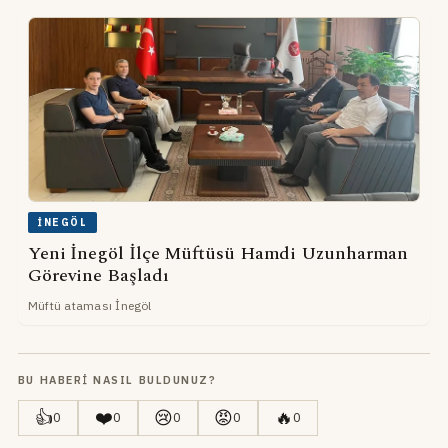
İNEGÖL
Yeni İnegöl İlçe Müftüsü Hamdi Uzunharman
Görevine Başladı
Müftü ataması İnegöl
BU HABERI NASIL BULDUNUZ?
👍
❤️
😢
😡
🔥
0
0
0
0
0