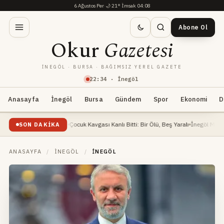
6 Ağustos Per
·
🌙
21°
·
İmsak 04:08
Abone Ol
Okur
Gazetesi
İNEGÖL · BURSA · BAĞIMSIZ YEREL GAZETE
22
:
34
· İnegöl
Anasayfa
İnegöl
Bursa
Gündem
Spor
Ekonomi
D
 ağır yaralandı
Çocuk Kavgası Kanlı Bitti: Bir Ölü, Beş Yaralı
İnegöl Millet Bahçesi 
SON DAKIKA
ANASAYFA
/
İNEGÖL
/
İNEGÖL