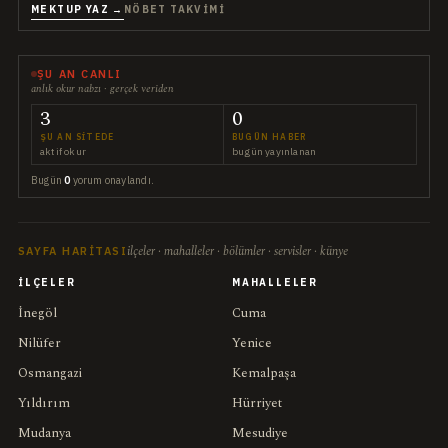
MEKTUP YAZ →
NÖBET TAKVIMI
ŞU AN CANLI
anlık okur nabzı · gerçek veriden
3
0
ŞU AN SITEDE
BUGÜN HABER
aktif okur
bugün yayınlanan
Bugün
0
yorum onaylandı.
ilçeler · mahalleler · bölümler · servisler · künye
SAYFA HARITASI
İLÇELER
MAHALLELER
İnegöl
Cuma
Nilüfer
Yenice
Osmangazi
Kemalpaşa
Yıldırım
Hürriyet
Mudanya
Mesudiye