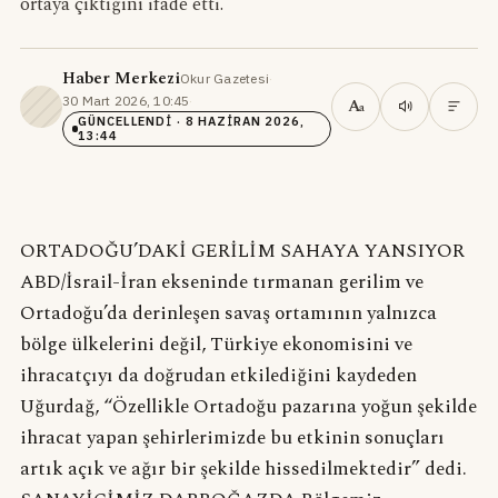
ortaya çıktığını ifade etti.
Haber Merkezi
Okur Gazetesi
·
30 Mart 2026, 10:45
·
A
a
GÜNCELLENDI
· 8 HAZIRAN 2026,
13:44
ORTADOĞU’DAKİ GERİLİM SAHAYA YANSIYOR
ABD/İsrail-İran ekseninde tırmanan gerilim ve
Ortadoğu’da derinleşen savaş ortamının yalnızca
bölge ülkelerini değil, Türkiye ekonomisini ve
ihracatçıyı da doğrudan etkilediğini kaydeden
Uğurdağ, “Özellikle Ortadoğu pazarına yoğun şekilde
ihracat yapan şehirlerimizde bu etkinin sonuçları
artık açık ve ağır bir şekilde hissedilmektedir” dedi.