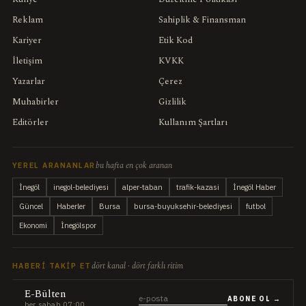
Reklam
Sahiplik & Finansman
Kariyer
Etik Kod
İletişim
KVKK
Yazarlar
Çerez
Muhabirler
Gizlilik
Editörler
Kullanım Şartları
bu hafta en çok aranan
YEREL ARANANLAR
İnegöl
inegol-belediyesi
alper-taban
trafik-kazasi
İnegöl Haber
Güncel
Haberler
Bursa
bursa-buyuksehir-belediyesi
futbol
Ekonomi
İnegölspor
dört kanal · dört farklı ritim
HABERI TAKIP ET
E-Bülten
ABONE OL →
her sabah 07:00