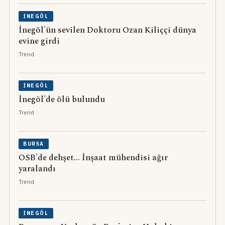
İNEGÖL
İnegöl'ün sevilen Doktoru Ozan Kiliççi dünya
evine girdi
Trend
İNEGÖL
İnegöl'de ölü bulundu
Trend
BURSA
OSB'de dehşet... İnşaat mühendisi ağır
yaralandı
Trend
İNEGÖL