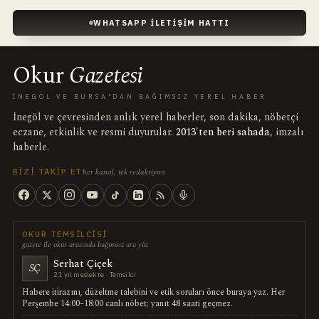
WHATSAPP İLETIŞIM HATTI
Okur
Gazetesi
İNEGÖL VE BURSA'DAN BAĞIMSIZ YEREL HABER
İnegöl ve çevresinden anlık yerel haberler, son dakika, nöbetçi
eczane, etkinlik ve resmi duyurular.
2013'ten beri sahada
, imzalı
haberle.
her kanal, tek redaksiyon
BIZI TAKIP ET
OKUR TEMSILCISI
gazete ile okur arasında bağımsız ara yüz
Serhat Çiçek
SÇ
21 yıl meslekte · Temsilci
Habere itirazını, düzeltme talebini ve etik soruları önce buraya yaz. Her
Perşembe 14:00–18:00 canlı nöbet; yanıt 48 saati geçmez.