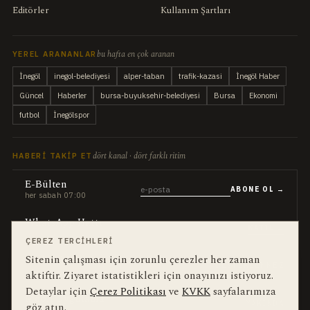
Editörler
Kullanım Şartları
bu hafta en çok aranan
YEREL ARANANLAR
İnegöl
inegol-belediyesi
alper-taban
trafik-kazasi
İnegöl Haber
Güncel
Haberler
bursa-buyuksehir-belediyesi
Bursa
Ekonomi
futbol
İnegölspor
dört kanal · dört farklı ritim
HABERI TAKIP ET
E-Bülten
ABONE OL →
her sabah 07:00
WhatsApp Hattı
KATIL →
son dakika
ÇEREZ TERCIHLERI
Sitenin çalışması için zorunlu çerezler her zaman
Push Bildirim
DESTEKLENMEZ
sadece önemliler
aktiftir. Ziyaret istatistikleri için onayınızı istiyoruz.
Detaylar için
Çerez Politikası
ve
KVKK
sayfalarımıza
Mobil Uygulama
YAKINDA
göz atın.
iOS · Android