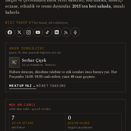
İnegöl ve çevresinden anlık yerel haberler, son dakika, nöbetçi
eczane, etkinlik ve resmi duyurular.
2013'ten beri sahada
, imzalı
haberle.
her kanal, tek redaksiyon
BIZI TAKIP ET
OKUR TEMSILCISI
gazete ile okur arasında bağımsız ara yüz
Serhat Çiçek
SÇ
21 yıl meslekte · Temsilci
Habere itirazını, düzeltme talebini ve etik soruları önce buraya yaz. Her
Perşembe 14:00–18:00 canlı nöbet; yanıt 48 saati geçmez.
MEKTUP YAZ →
NÖBET TAKVIMI
ŞU AN CANLI
anlık okur nabzı · gerçek veriden
7
0
ŞU AN SITEDE
BUGÜN HABER
aktif okur
bugün yayınlanan