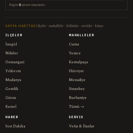
Bugün
0
yorum onaylandı.
ilçeler · mahalleler · bölümler · servisler · künye
SAYFA HARITASI
İLÇELER
MAHALLELER
İnegöl
Cuma
Nilüfer
Yenice
Osmangazi
Kemalpaşa
Yıldırım
Hürriyet
Mudanya
Mesudiye
Gemlik
Sinanbey
Gürsu
Burhaniye
Kestel
Tümü →
HABER
SERVIS
Son Dakika
Vefat & İlanlar