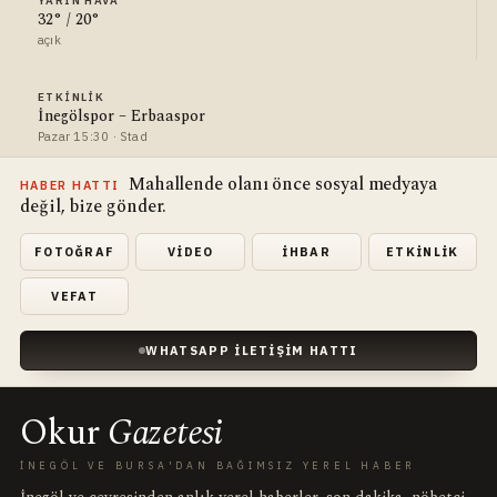
YARIN HAVA
32° / 20°
açık
ETKINLIK
İnegölspor – Erbaaspor
Pazar 15:30 · Stad
Mahallende olanı önce sosyal medyaya
HABER HATTI
değil, bize gönder.
FOTOĞRAF
VIDEO
İHBAR
ETKINLIK
VEFAT
WHATSAPP İLETIŞIM HATTI
Okur
Gazetesi
İNEGÖL VE BURSA'DAN BAĞIMSIZ YEREL HABER