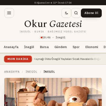
8 Ağustos Cmt
·
☀️
32°
·
İkindi 17:04
Abone Ol
Okur
Gazetesi
İNEGÖL · BURSA · BAĞIMSIZ YEREL GAZETE
10
:
46
· İnegöl
Anasayfa
İnegöl
Bursa
Gündem
Spor
Ekonomi
D
şte: Yeni Geçim Kaynağı Oldu
İnegöl Yaylaları Sıcak Havalarda Doğa Severlerin Yen
SON DAKIKA
ANASAYFA
/
İNEGÖL
/
İNEGÖL