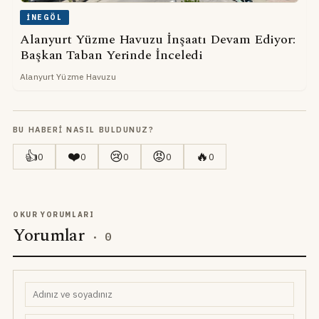
İNEGÖL
Alanyurt Yüzme Havuzu İnşaatı Devam Ediyor:
Başkan Taban Yerinde İnceledi
Alanyurt Yüzme Havuzu
BU HABERI NASIL BULDUNUZ?
👍
❤️
😢
😡
🔥
0
0
0
0
0
OKUR YORUMLARI
Yorumlar
·
0