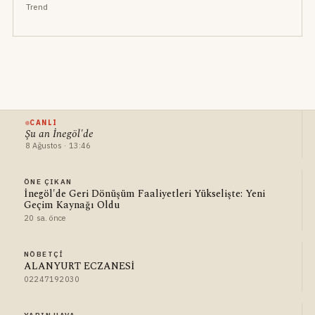
Trend
CANLI
Şu an İnegöl'de
8 Ağustos · 13:46
ÖNE ÇIKAN
İnegöl'de Geri Dönüşüm Faaliyetleri Yükselişte: Yeni
Geçim Kaynağı Oldu
20 sa. önce
NÖBETÇI
ALANYURT ECZANESİ
02247192030