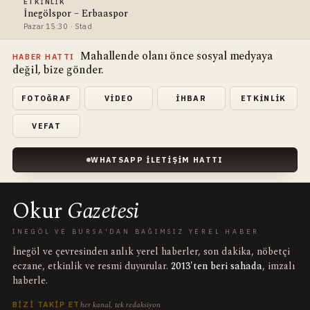
ETKINLIK
İnegölspor – Erbaaspor
Pazar 15:30 · Stad
Mahallende olanı önce sosyal medyaya
HABER HATTI
değil, bize gönder.
FOTOĞRAF
VIDEO
İHBAR
ETKINLIK
VEFAT
WHATSAPP İLETIŞIM HATTI
Okur
Gazetesi
İNEGÖL VE BURSA'DAN BAĞIMSIZ YEREL HABER
İnegöl ve çevresinden anlık yerel haberler, son dakika, nöbetçi
eczane, etkinlik ve resmi duyurular.
2013'ten beri sahada
, imzalı
haberle.
her kanal, tek redaksiyon
BIZI TAKIP ET