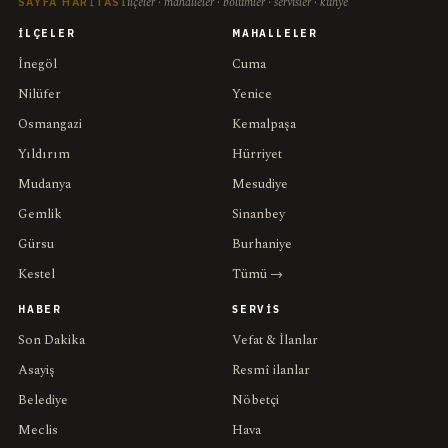
ilçeler · mahalleler · bölümler · servisler · künye
SAYFA HARITASI
İLÇELER
MAHALLELER
İnegöl
Cuma
Nilüfer
Yenice
Osmangazi
Kemalpaşa
Yıldırım
Hürriyet
Mudanya
Mesudiye
Gemlik
Sinanbey
Gürsu
Burhaniye
Kestel
Tümü →
HABER
SERVIS
Son Dakika
Vefat & İlanlar
Asayiş
Resmî ilanlar
Belediye
Nöbetçi
Meclis
Hava