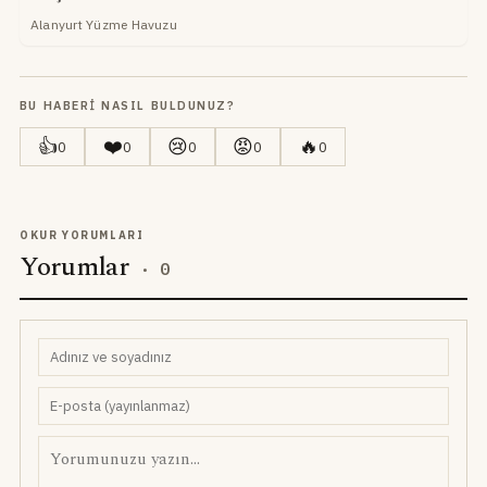
Alanyurt Yüzme Havuzu
BU HABERI NASIL BULDUNUZ?
👍
❤️
😢
😡
🔥
0
0
0
0
0
OKUR YORUMLARI
Yorumlar
·
0