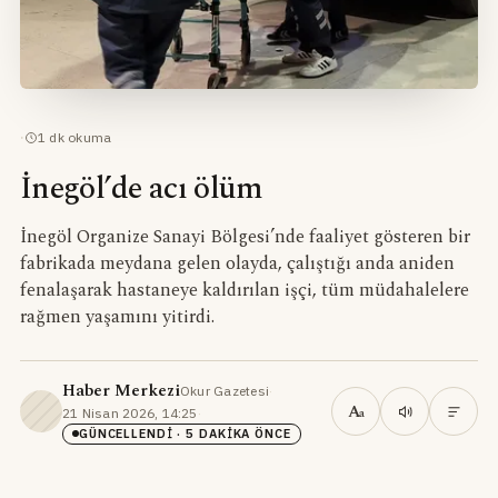
·
1
dk okuma
İnegöl’de acı ölüm
İnegöl Organize Sanayi Bölgesi’nde faaliyet gösteren bir
fabrikada meydana gelen olayda, çalıştığı anda aniden
fenalaşarak hastaneye kaldırılan işçi, tüm müdahalelere
rağmen yaşamını yitirdi.
Haber Merkezi
Okur Gazetesi
·
A
21 Nisan 2026, 14:25
·
a
GÜNCELLENDI
· 5 DAKIKA ÖNCE