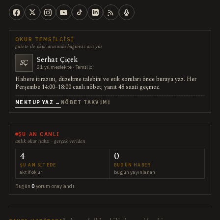
OKUR TEMSILCISI
gazete ile okur arasında bağımsız ara yüz
Serhat Çiçek
SÇ
21 yıl meslekte · Temsilci
Habere itirazını, düzeltme talebini ve etik soruları önce buraya yaz. Her
Perşembe 14:00–18:00 canlı nöbet; yanıt 48 saati geçmez.
MEKTUP YAZ →
NÖBET TAKVIMI
ŞU AN CANLI
anlık okur nabzı · gerçek veriden
4
0
ŞU AN SITEDE
BUGÜN HABER
aktif okur
bugün yayınlanan
Bugün
0
yorum onaylandı.