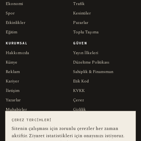
Ekonomi
Trafik
Spor
Kesintiler
Etkinlikler
Pazarlar
Eğitim
Toplu Taşıma
KURUMSAL
GÜVEN
Hakkımızda
Yayın İlkeleri
Künye
Düzeltme Politikası
Reklam
Sahiplik & Finansman
Kariyer
Etik Kod
İletişim
KVKK
Yazarlar
Çerez
Muhabirler
Gizlilik
Editörler
Kullanım Şartları
ÇEREZ TERCIHLERI
Sitenin çalışması için zorunlu çerezler her zaman
aktiftir. Ziyaret istatistikleri için onayınızı istiyoruz.
bu hafta en çok aranan
YEREL ARANANLAR