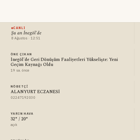
CANLI
Şu an İnegöl'de
8 Ağustos · 12:51
ÖNE ÇIKAN
İnegöl'de Geri Dönüşüm Faaliyetleri Yükselişte: Yeni
Geçim Kaynağı Oldu
19 sa. önce
NÖBETÇI
ALANYURT ECZANESİ
02247192030
YARIN HAVA
32° / 20°
açık