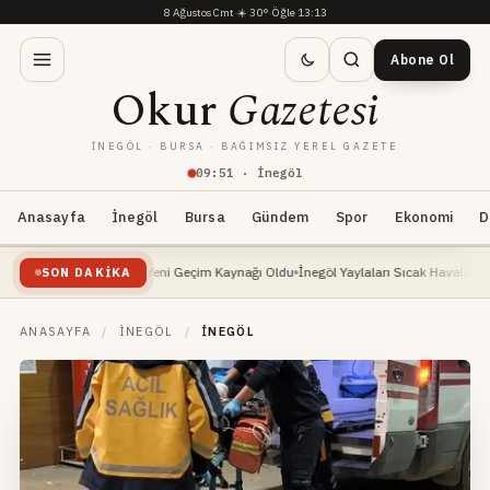
8 Ağustos Cmt
·
☀️
30°
·
Öğle 13:13
Abone Ol
Okur
Gazetesi
İNEGÖL · BURSA · BAĞIMSIZ YEREL GAZETE
09
:
51
· İnegöl
Anasayfa
İnegöl
Bursa
Gündem
Spor
Ekonomi
D
i Yükselişte: Yeni Geçim Kaynağı Oldu
İnegöl Yaylaları Sıcak Havalarda Doğa Sever
SON DAKIKA
ANASAYFA
/
İNEGÖL
/
İNEGÖL