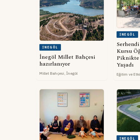
İNEGÖL
Serhendi
İNEGÖL
Kursu Öğ
İnegöl Millet Bahçesi
Piknikte
hazırlanıyor
Yaşadı
Millet Bahçesi, İnegöl
Eğitim ve Etki
İNEGÖL