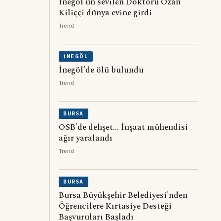
İnegöl'ün sevilen Doktoru Ozan
Kiliççi dünya evine girdi
Trend
İNEGÖL
İnegöl'de ölü bulundu
Trend
BURSA
OSB'de dehşet... İnşaat mühendisi
ağır yaralandı
Trend
BURSA
Bursa Büyükşehir Belediyesi'nden
Öğrencilere Kırtasiye Desteği
Başvuruları Başladı