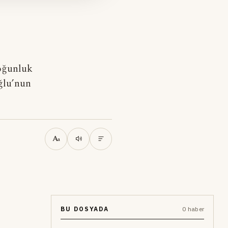
çoğunluk
ğlu’nun
A
a
BU DOSYADA
0 haber