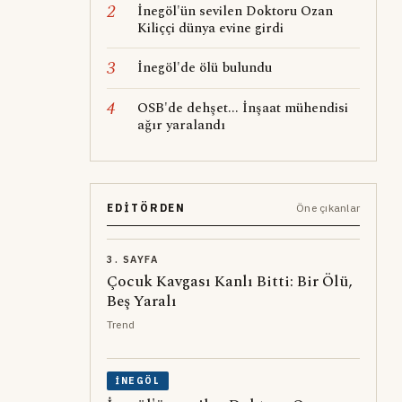
2
İnegöl'ün sevilen Doktoru Ozan
Kiliççi dünya evine girdi
3
İnegöl'de ölü bulundu
4
OSB'de dehşet... İnşaat mühendisi
ağır yaralandı
EDITÖRDEN
Öne çıkanlar
3. SAYFA
Çocuk Kavgası Kanlı Bitti: Bir Ölü,
Beş Yaralı
Trend
İNEGÖL