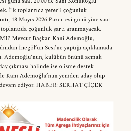
tesi günü saat 20.00’de Sani Konukoğlu
ek. İlk toplantıda yeterli çoğunluk
antı, 18 Mayıs 2026 Pazartesi günü yine saat
i toplantıda çoğunluk şartı aranmayacak.
 Mevcut Başkan Kani Ademoğlu,
dından İnegöl’ün Sesi’ne yaptığı açıklamada
tu. Ademoğlu’nun, kulübün önünü açmak
aday çıkması halinde ise o isme destek
nde Kani Ademoğlu’nun yeniden aday olup
a devam ediyor. HABER: SERHAT ÇİÇEK