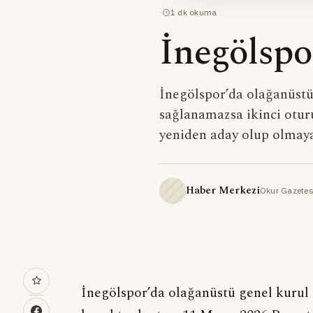
·
1
dk okuma
İnegölspo
İnegölspor’da olağanüstü
sağlanamazsa ikinci otu
yeniden aday olup olmaya
Haber Merkezi
Okur Gazetes
İnegölspor’da olağanüstü genel kurul 