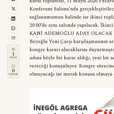
kurul toplantısı, 11 Mayıs 2026 Pazar
Konferans Salonu’nda gerçekleştirilec
sağlanamaması halinde ise ikinci topl
20.00’de aynı salonda yapılacak. İkinc
KANİ ADEMOĞLU ADAY OLACAK MI?
Beyoğlu Yeni Çarşı karşılaşmasının ar
kongre kararı alacaklarını duyurmuş
1
adına böyle bir karar aldığı, yeni bir 
OKUR
vereceği konuşuluyor. Kongre süreci
0
olmayacağı ise merak konusu olmay
YORUM