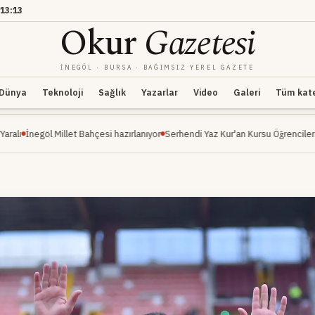
13:13
Okur
Gazetesi
İNEGÖL · BURSA · BAĞIMSIZ YEREL GAZETE
Dünya
Teknoloji
Sağlık
Yazarlar
Video
Galeri
Tüm kateg
illet Bahçesi hazırlanıyor
Serhendi Yaz Kur'an Kursu Öğrencileri Piknikte Eğlen