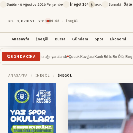
☀️
Bugün ·
6 Ağustos 2026 Perşembe
İnegöl
16°
açık
Sonraki ·
Öğle
NO. 3,878
EST. 2013
04
:
08
· İnegöl
Anasayfa
İnegöl
Bursa
Gündem
Spor
Ekonomi
SON DAKIKA
 mühendisi ağır yaralandı
Çocuk Kavgası Kanlı Bitti: Bir Ölü, Beş Yaralı
İnegöl M
ANASAYFA
/
İNEGÖL
/
İNEGÖL