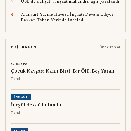
3
OSB'de dehşet... İnşaat mühendisi ağır yaralandı
4
Alanyurt Yüzme Havuzu İnşaatı Devam Ediyor:
Başkan Taban Yerinde İnceledi
EDITÖRDEN
Öne çıkanlar
3. SAYFA
Çocuk Kavgası Kanlı Bitti: Bir Ölü, Beş Yaralı
Trend
İNEGÖL
İnegöl'de ölü bulundu
Trend
BURSA