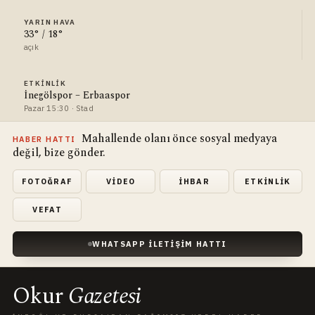
YARIN HAVA
33° / 18°
açık
ETKINLIK
İnegölspor – Erbaaspor
Pazar 15:30 · Stad
Mahallende olanı önce sosyal medyaya
HABER HATTI
değil, bize gönder.
FOTOĞRAF
VIDEO
İHBAR
ETKINLIK
VEFAT
WHATSAPP İLETIŞIM HATTI
Okur
Gazetesi