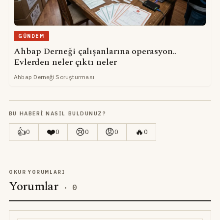
GÜNDEM
Ahbap Derneği çalışanlarına operasyon..
Evlerden neler çıktı neler
Ahbap Derneği Soruşturması
BU HABERI NASIL BULDUNUZ?
👍
❤️
😢
😡
🔥
0
0
0
0
0
OKUR YORUMLARI
Yorumlar
·
0