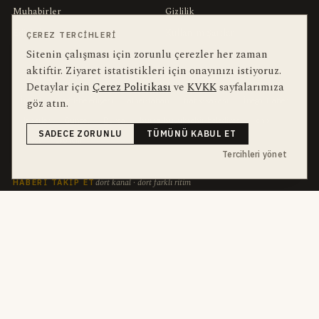
Muhabirler
Gizlilik
Editörler
Kullanım Şartları
ÇEREZ TERCIHLERI
Sitenin çalışması için zorunlu çerezler her zaman
aktiftir. Ziyaret istatistikleri için onayınızı istiyoruz.
bu hafta en çok aranan
YEREL ARANANLAR
Detaylar için
Çerez Politikası
ve
KVKK
sayfalarımıza
İnegöl
inegol-belediyesi
alper-taban
trafik-kazasi
İnegöl Haber
göz atın.
Haberler
Güncel
Bursa
bursa-buyuksehir-belediyesi
chp
SADECE ZORUNLU
TÜMÜNÜ KABUL ET
futbol
Ekonomi
Tercihleri yönet
dört kanal · dört farklı ritim
HABERI TAKIP ET
E-Bülten
ABONE OL →
her sabah 07:00
WhatsApp Hattı
KATIL →
son dakika
Push Bildirim
DESTEKLENMEZ
sadece önemliler