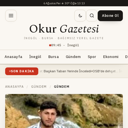
6 Ağustos Per
·
☀️
30°
·
Öğle 13:13
Abone Ol
Okur
Gazetesi
İNEGÖL · BURSA · BAĞIMSIZ YEREL GAZETE
09
:
45
· İnegöl
Anasayfa
İnegöl
Bursa
Gündem
Spor
Ekonomi
D
atı Devam Ediyor: Başkan Taban Yerinde İnceledi
OSB'de dehşet... İnşaat mühend
SON DAKIKA
ANASAYFA
/
GÜNDEM
/
GÜNDEM