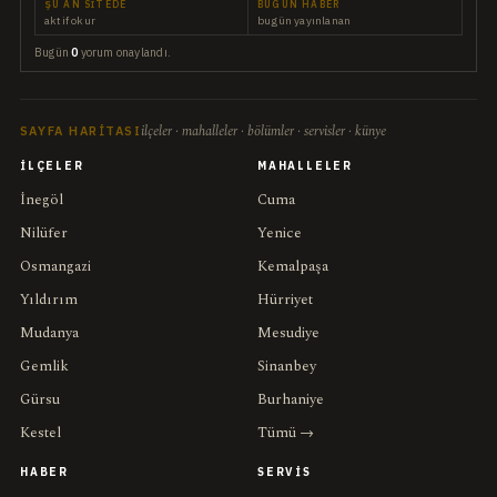
ŞU AN SITEDE
BUGÜN HABER
aktif okur
bugün yayınlanan
Bugün
0
yorum onaylandı.
ilçeler · mahalleler · bölümler · servisler · künye
SAYFA HARITASI
İLÇELER
MAHALLELER
İnegöl
Cuma
Nilüfer
Yenice
Osmangazi
Kemalpaşa
Yıldırım
Hürriyet
Mudanya
Mesudiye
Gemlik
Sinanbey
Gürsu
Burhaniye
Kestel
Tümü →
HABER
SERVIS