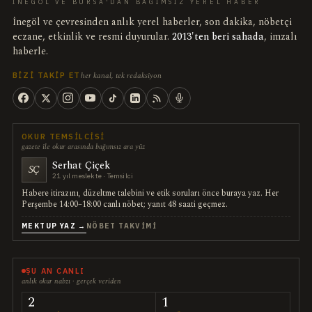
İNEGÖL VE BURSA'DAN BAĞIMSIZ YEREL HABER
İnegöl ve çevresinden anlık yerel haberler, son dakika, nöbetçi
eczane, etkinlik ve resmi duyurular.
2013'ten beri sahada
, imzalı
haberle.
her kanal, tek redaksiyon
BIZI TAKIP ET
OKUR TEMSILCISI
gazete ile okur arasında bağımsız ara yüz
Serhat Çiçek
SÇ
21 yıl meslekte · Temsilci
Habere itirazını, düzeltme talebini ve etik soruları önce buraya yaz. Her
Perşembe 14:00–18:00 canlı nöbet; yanıt 48 saati geçmez.
MEKTUP YAZ →
NÖBET TAKVIMI
ŞU AN CANLI
anlık okur nabzı · gerçek veriden
2
1