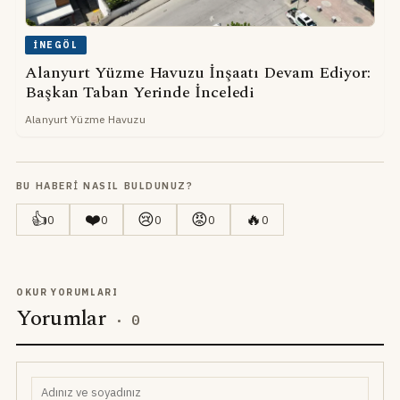
İNEGÖL
Alanyurt Yüzme Havuzu İnşaatı Devam Ediyor:
Başkan Taban Yerinde İnceledi
Alanyurt Yüzme Havuzu
BU HABERI NASIL BULDUNUZ?
👍
❤️
😢
😡
🔥
0
0
0
0
0
OKUR YORUMLARI
Yorumlar
·
0