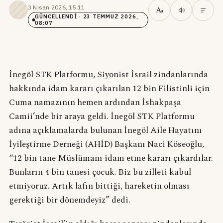
3 Nisan 2026, 15:11
·
A
a
GÜNCELLENDI
· 23 TEMMUZ 2026,
08:07
İnegöl STK Platformu, Siyonist İsrail zindanlarında
hakkında idam kararı çıkarılan 12 bin Filistinli için
Cuma namazının hemen ardından İshakpaşa
Camii’nde bir araya geldi. İnegöl STK Platformu
adına açıklamalarda bulunan İnegöl Aile Hayatını
İyileştirme Derneği (AHİD) Başkanı Naci Köseoğlu,
“12 bin tane Müslümanı idam etme kararı çıkardılar.
Bunların 4 bin tanesi çocuk. Biz bu zilleti kabul
etmiyoruz. Artık lafın bittiği, hareketin olması
gerektiği bir dönemdeyiz” dedi.