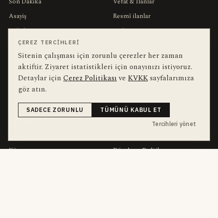
Son Dakika
Vefat & İlanlar
Asayiş
Resmî ilanlar
Belediye
Nöbetçi
ÇEREZ TERCIHLERI
Meclis
Hava
Sitenin çalışması için zorunlu çerezler her zaman
Ekonomi
Trafik
aktiftir. Ziyaret istatistikleri için onayınızı istiyoruz.
Spor
Kesintiler
Detaylar için
Çerez Politikası
ve
KVKK
sayfalarımıza
göz atın.
Etkinlikler
Pazarlar
Eğitim
Toplu Taşıma
SADECE ZORUNLU
TÜMÜNÜ KABUL ET
KURUMSAL
GÜVEN
Tercihleri yönet
Hakkımızda
Yayın İlkeleri
Künye
Düzeltme Politikası
Reklam
Sahiplik & Finansman
Kariyer
Etik Kod
İletişim
KVKK
Yazarlar
Çerez