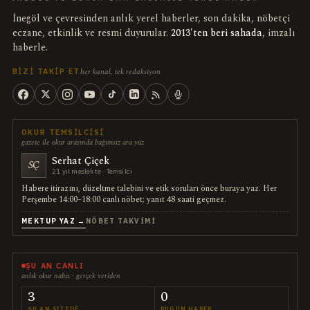
İnegöl ve çevresinden anlık yerel haberler, son dakika, nöbetçi
eczane, etkinlik ve resmi duyurular.
2013'ten beri sahada
, imzalı
haberle.
her kanal, tek redaksiyon
BIZI TAKIP ET
OKUR TEMSILCISI
gazete ile okur arasında bağımsız ara yüz
Serhat Çiçek
SÇ
21 yıl meslekte · Temsilci
Habere itirazını, düzeltme talebini ve etik soruları önce buraya yaz. Her
Perşembe 14:00–18:00 canlı nöbet; yanıt 48 saati geçmez.
MEKTUP YAZ →
NÖBET TAKVIMI
ŞU AN CANLI
anlık okur nabzı · gerçek veriden
3
0
ŞU AN SITEDE
BUGÜN HABER