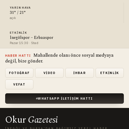
YARIN HAVA
31° / 21°
açık
ETKINLIK
İnegölspor – Erbaaspor
Pazar 15:30 · Stad
Mahallende olanı önce sosyal medyaya
HABER HATTI
değil, bize gönder.
FOTOĞRAF
VIDEO
İHBAR
ETKINLIK
VEFAT
WHATSAPP İLETIŞIM HATTI
Okur
Gazetesi
İNEGÖL VE BURSA'DAN BAĞIMSIZ YEREL HABER