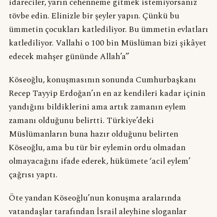
idareciler, yarın cehenneme gitmek istemiyorsanız
tövbe edin. Elinizle bir şeyler yapın. Çünkü bu
ümmetin çocukları katlediliyor. Bu ümmetin evlatları
katlediliyor. Vallahi o 100 bin Müslüman bizi şikâyet
edecek mahşer gününde Allah’a”
Köseoğlu, konuşmasının sonunda Cumhurbaşkanı
Recep Tayyip Erdoğan’ın en az kendileri kadar içinin
yandığını bildiklerini ama artık zamanın eylem
zamanı olduğunu belirtti. Türkiye’deki
Müslümanların buna hazır olduğunu belirten
Köseoğlu, ama bu tür bir eylemin ordu olmadan
olmayacağını ifade ederek, hükümete ‘acil eylem’
çağrısı yaptı.
Öte yandan Köseoğlu’nun konuşma aralarında
vatandaşlar tarafından İsrail aleyhine sloganlar