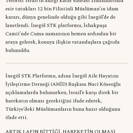
Terörist İsrail’in aldığı karar sonrası zindanlarında
esir tutukları 12 bin Filistinli Müslüman’ın idam
kararı, dünya genelinde olduğu gibi İnegöl’de de
lanetlendi. İnegöl STK platformu, İshakpaşa
Camii’nde Cuma namazının hemen ardından bir
araya gelerek, konuya ilişkin vatandaşlara çağrıda
bulunuldu.
İnegöl STK Platformu, adına İnegöl Aile Hayatını
İyileştirme Derneği (AHİD) Başkanı Naci Köseoğlu
açıklamalarda bulunurken, İsrail’e karşı direk bir
harekatın olması gerektiğini ifade ederek,
Türkiye’deki Müslümanların buna hazır olduğunu
ifade etti.
ARTIK LAFIN BİTTİĞİ, HAREKETİN OLMASI