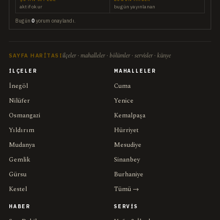
aktif okur
bugün yayınlanan
Bugün
0
yorum onaylandı.
ilçeler · mahalleler · bölümler · servisler · künye
SAYFA HARITASI
İLÇELER
MAHALLELER
İnegöl
Cuma
Nilüfer
Yenice
Osmangazi
Kemalpaşa
Yıldırım
Hürriyet
Mudanya
Mesudiye
Gemlik
Sinanbey
Gürsu
Burhaniye
Kestel
Tümü →
HABER
SERVIS