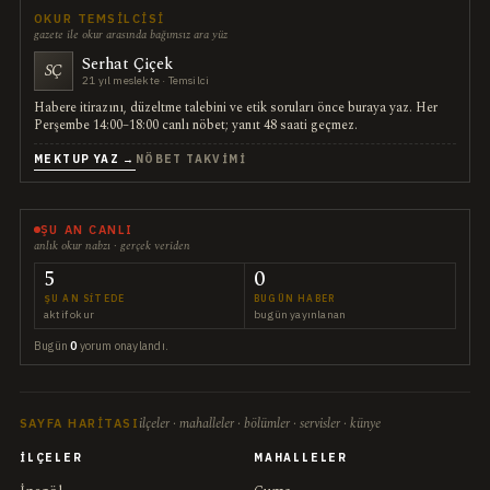
OKUR TEMSILCISI
gazete ile okur arasında bağımsız ara yüz
Serhat Çiçek
SÇ
21 yıl meslekte · Temsilci
Habere itirazını, düzeltme talebini ve etik soruları önce buraya yaz. Her
Perşembe 14:00–18:00 canlı nöbet; yanıt 48 saati geçmez.
MEKTUP YAZ →
NÖBET TAKVIMI
ŞU AN CANLI
anlık okur nabzı · gerçek veriden
5
0
ŞU AN SITEDE
BUGÜN HABER
aktif okur
bugün yayınlanan
Bugün
0
yorum onaylandı.
ilçeler · mahalleler · bölümler · servisler · künye
SAYFA HARITASI
İLÇELER
MAHALLELER