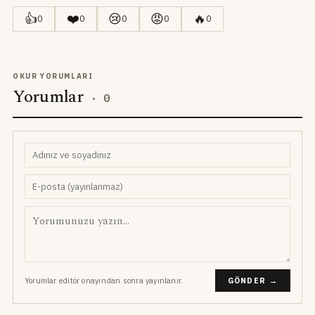
👍
❤️
😢
😡
🔥
0
0
0
0
0
OKUR YORUMLARI
Yorumlar
·
0
Yorumlar editör onayından sonra yayınlanır.
GÖNDER →