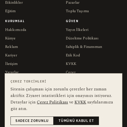
Etkinlikler
Pazarlar
Eğitim
Toplu Taşıma
KURUMSAL
GÜVEN
Hakkımızda
Yayın İlkeleri
Künye
Düzeltme Politikası
Reklam
Sahiplik & Finansman
Kariyer
Etik Kod
İletişim
KVKK
Yazarlar
Çerez
Muhabirler
Gizlilik
ÇEREZ TERCIHLERI
Sitenin çalışması için zorunlu çerezler her zaman
Editörler
Kullanım Şartları
aktiftir. Ziyaret istatistikleri için onayınızı istiyoruz.
Detaylar için
Çerez Politikası
ve
KVKK
sayfalarımıza
bu hafta en çok aranan
YEREL ARANANLAR
göz atın.
İnegöl
inegol-belediyesi
alper-taban
trafik-kazasi
İnegöl Haber
SADECE ZORUNLU
TÜMÜNÜ KABUL ET
Güncel
Haberler
bursa-buyuksehir-belediyesi
Bursa
Ekonomi