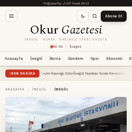
9 Ağustos Paz
·
🌙
20°
·
İmsak 04:13
Abone Ol
Okur
Gazetesi
İNEGÖL · BURSA · BAĞIMSIZ YEREL GAZETE
00
:
41
· İnegöl
Anasayfa
İnegöl
Bursa
Gündem
Spor
Ekonomi
D
selişte: Yeni Geçim Kaynağı Oldu
İnegöl Yaylaları Sıcak Havalarda Doğa Severlerin
SON DAKIKA
ANASAYFA
/
İNEGÖL
/
İNEGÖL