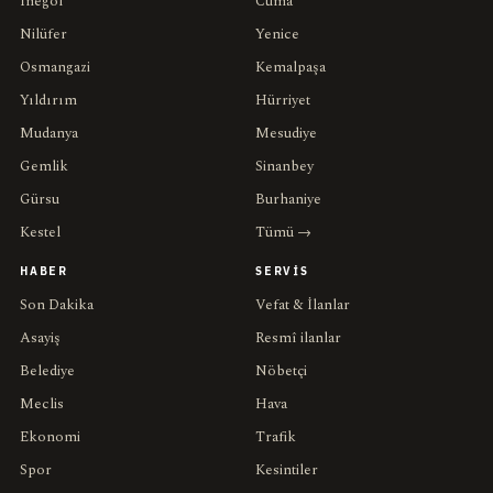
İnegöl
Cuma
Nilüfer
Yenice
Osmangazi
Kemalpaşa
Yıldırım
Hürriyet
Mudanya
Mesudiye
Gemlik
Sinanbey
Gürsu
Burhaniye
Kestel
Tümü →
HABER
SERVIS
Son Dakika
Vefat & İlanlar
Asayiş
Resmî ilanlar
Belediye
Nöbetçi
Meclis
Hava
Ekonomi
Trafik
Spor
Kesintiler