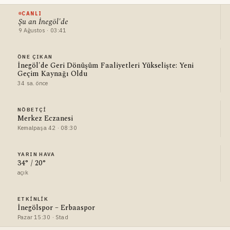
CANLI
Şu an İnegöl'de
9 Ağustos · 03:41
ÖNE ÇIKAN
İnegöl'de Geri Dönüşüm Faaliyetleri Yükselişte: Yeni
Geçim Kaynağı Oldu
34 sa. önce
NÖBETÇI
Merkez Eczanesi
Kemalpaşa 42 · 08:30
YARIN HAVA
34° / 20°
açık
ETKINLIK
İnegölspor – Erbaaspor
Pazar 15:30 · Stad