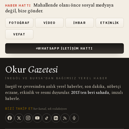
Mahallende olanı önce sosyal medyaya
HABER HATTI
değil, bize gönder.
FOTOĞRAF
VIDEO
İHBAR
ETKINLIK
VEFAT
WHATSAPP İLETIŞIM HATTI
Okur
Gazetesi
İNEGÖL VE BURSA'DAN BAĞIMSIZ YEREL HABER
İnegöl ve çevresinden anlık yerel haberler, son dakika, nöbetçi
eczane, etkinlik ve resmi duyurular.
2013'ten beri sahada
, imzalı
haberle.
her kanal, tek redaksiyon
BIZI TAKIP ET