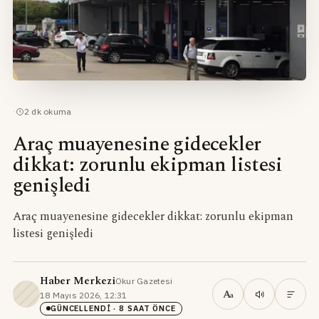
·
2
dk okuma
Araç muayenesine gidecekler
dikkat: zorunlu ekipman listesi
genişledi
Araç muayenesine gidecekler dikkat: zorunlu ekipman
listesi genişledi
Haber Merkezi
Okur Gazetesi
·
A
18 Mayıs 2026, 12:31
·
a
GÜNCELLENDI
· 8 SAAT ÖNCE