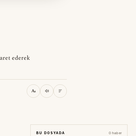
yaret ederek
A
a
BU DOSYADA
0 haber