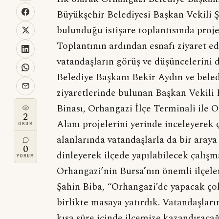
Büyükşehir Belediyesi Başkan Vekili Şa
bulunduğu istişare toplantısında proje
Toplantının ardından esnafı ziyaret e
vatandaşların görüş ve düşüncelerini 
Belediye Başkanı Bekir Aydın ve beledi
ziyaretlerinde bulunan Başkan Vekili
Binası, Orhangazi İlçe Terminali ile
2
Alanı projelerini yerinde inceleyerek 
OKUR
alanlarında vatandaşlarla da bir araya
0
dinleyerek ilçede yapılabilecek çalış
YORUM
Orhangazi’nin Bursa’nın önemli ilçele
Şahin Biba, “Orhangazi’de yapacak çok
birlikte masaya yatırdık. Vatandaşları
kısa süre içinde ilçemize kazandıracağı