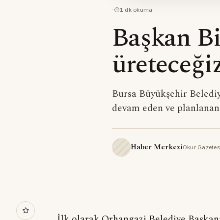
·
1
dk okuma
Başkan Bi
üreteceğiz
Bursa Büyükşehir Belediy
devam eden ve planlanan p
Haber Merkezi
Okur Gazetes
İlk olarak Orhangazi Belediye Başkan