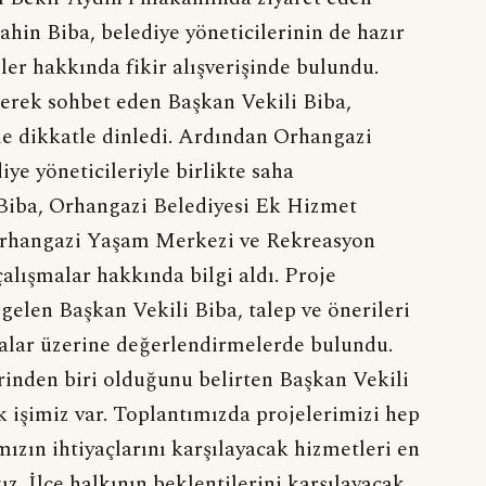
hin Biba, belediye yöneticilerinin de hazır
ler hakkında fikir alışverişinde bulundu.
derek sohbet eden Başkan Vekili Biba,
de dikkatle dinledi. Ardından Orhangazi
ye yöneticileriyle birlikte saha
 Biba, Orhangazi Belediyesi Ek Hizmet
 Orhangazi Yaşam Merkezi ve Rekreasyon
çalışmalar hakkında bilgi aldı. Proje
 gelen Başkan Vekili Biba, talep ve önerileri
malar üzerine değerlendirmelerde bulundu.
rinden biri olduğunu belirten Başkan Vekili
 işimiz var. Toplantımızda projelerimizi hep
mızın ihtiyaçlarını karşılayacak hizmetleri en
z. İlçe halkının beklentilerini karşılayacak