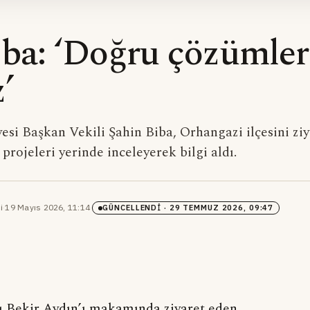
ba: ‘Doğru çözümler
’
esi Başkan Vekili Şahin Biba, Orhangazi ilçesini zi
rojeleri yerinde inceleyerek bilgi aldı.
i
·
19 Mayıs 2026, 11:14
·
GÜNCELLENDI
· 29 TEMMUZ 2026, 09:47
ı Bekir Aydın’ı makamında ziyaret eden