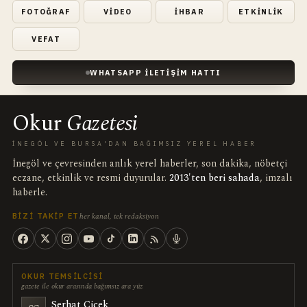
FOTOĞRAF
VIDEO
İHBAR
ETKINLIK
VEFAT
WHATSAPP İLETIŞIM HATTI
Okur
Gazetesi
İNEGÖL VE BURSA'DAN BAĞIMSIZ YEREL HABER
İnegöl ve çevresinden anlık yerel haberler, son dakika, nöbetçi
eczane, etkinlik ve resmi duyurular.
2013'ten beri sahada
, imzalı
haberle.
her kanal, tek redaksiyon
BIZI TAKIP ET
OKUR TEMSILCISI
gazete ile okur arasında bağımsız ara yüz
Serhat Çiçek