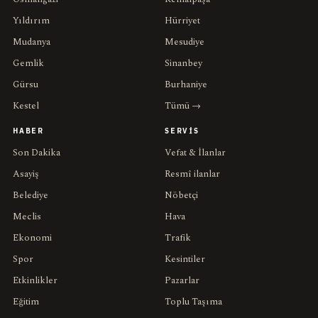
Yıldırım
Hürriyet
Mudanya
Mesudiye
Gemlik
Sinanbey
Gürsu
Burhaniye
Kestel
Tümü →
HABER
SERVIS
Son Dakika
Vefat & İlanlar
Asayiş
Resmî ilanlar
Belediye
Nöbetçi
Meclis
Hava
Ekonomi
Trafik
Spor
Kesintiler
Etkinlikler
Pazarlar
Eğitim
Toplu Taşıma