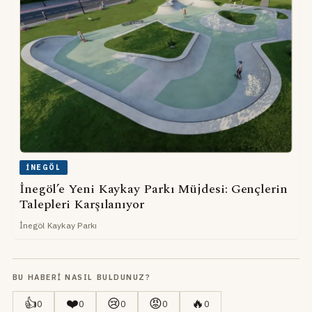
İNEGÖL
İnegöl’e Yeni Kaykay Parkı Müjdesi: Gençlerin
Talepleri Karşılanıyor
İnegöl Kaykay Parkı
BU HABERI NASIL BULDUNUZ?
👍
❤️
😢
😡
🔥
0
0
0
0
0