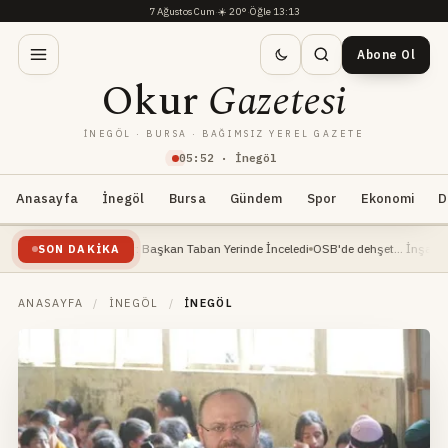
7 Ağustos Cum
·
☀️
20°
·
Öğle 13:13
Abone Ol
Okur
Gazetesi
İNEGÖL · BURSA · BAĞIMSIZ YEREL GAZETE
05
:
52
· İnegöl
Anasayfa
İnegöl
Bursa
Gündem
Spor
Ekonomi
D
 Devam Ediyor: Başkan Taban Yerinde İnceledi
OSB'de dehşet... İnşaat mühendisi 
SON DAKIKA
ANASAYFA
/
İNEGÖL
/
İNEGÖL