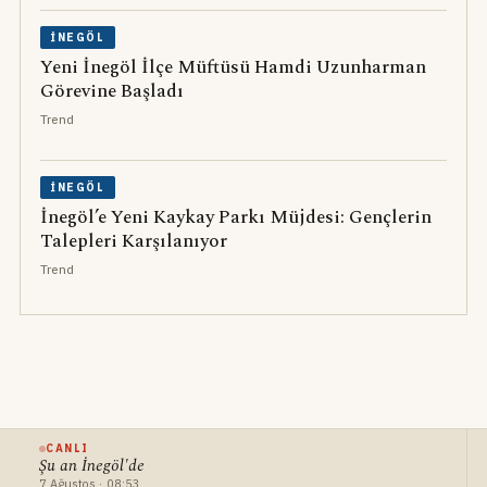
İNEGÖL
Yeni İnegöl İlçe Müftüsü Hamdi Uzunharman
Görevine Başladı
Trend
İNEGÖL
İnegöl’e Yeni Kaykay Parkı Müjdesi: Gençlerin
Talepleri Karşılanıyor
Trend
CANLI
Şu an İnegöl'de
7 Ağustos · 08:53