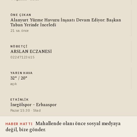
ÖNE ÇIKAN
Alanyurt Yüzme Havuzu İnşaatı Devam Ediyor: Başkan
Taban Yerinde İnceledi
21 sa. önce
NÖBETÇI
ARSLAN ECZANESİ
02247123615
YARIN HAVA
32° / 20°
açık
ETKINLIK
İnegölspor – Erbaaspor
Pazar 15:30 · Stad
Mahallende olanı önce sosyal medyaya
HABER HATTI
değil, bize gönder.