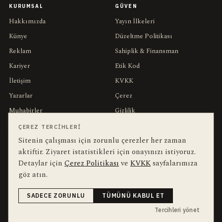
KURUMSAL
GÜVEN
Hakkımızda
Yayın İlkeleri
Künye
Düzeltme Politikası
Reklam
Sahiplik & Finansman
Kariyer
Etik Kod
İletişim
KVKK
Yazarlar
Çerez
Muhabirler
Gizlilik
Editörler
Kullanım Şartları
ÇEREZ TERCIHLERI
Sitenin çalışması için zorunlu çerezler her zaman
aktiftir. Ziyaret istatistikleri için onayınızı istiyoruz.
bu hafta en çok aranan
YEREL ARANANLAR
Detaylar için
Çerez Politikası
ve
KVKK
sayfalarımıza
göz atın.
İnegöl
inegol-belediyesi
alper-taban
trafik-kazasi
İnegöl Haber
Haberler
Güncel
Bursa
bursa-buyuksehir-belediyesi
chp
SADECE ZORUNLU
TÜMÜNÜ KABUL ET
futbol
Ekonomi
Tercihleri yönet