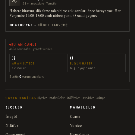
SÇ
21 yıl meslekte · Temsilci
Habere itirazını, düzeltme talebini ve etik soruları önce buraya yaz. Her
Perşembe 14:00–18:00 canlı nöbet; yanıt 48 saati geçmez.
MEKTUP YAZ →
NÖBET TAKVIMI
ŞU AN CANLI
anlık okur nabzı · gerçek veriden
3
0
ŞU AN SITEDE
BUGÜN HABER
aktif okur
bugün yayınlanan
Bugün
0
yorum onaylandı.
ilçeler · mahalleler · bölümler · servisler · künye
SAYFA HARITASI
İLÇELER
MAHALLELER
İnegöl
Cuma
Nilüfer
Yenice
Osmangazi
Kemalpaşa