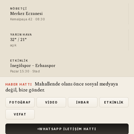
NÖBETÇI
Merkez Eczanesi
Kemalpaşa 42 · 08:30
YARIN HAVA
32° / 21°
açık
ETKINLIK
İnegölspor – Erbaaspor
Pazar 15:30 · Stad
Mahallende olanı önce sosyal medyaya
HABER HATTI
değil, bize gönder.
FOTOĞRAF
VIDEO
İHBAR
ETKINLIK
VEFAT
WHATSAPP İLETIŞIM HATTI