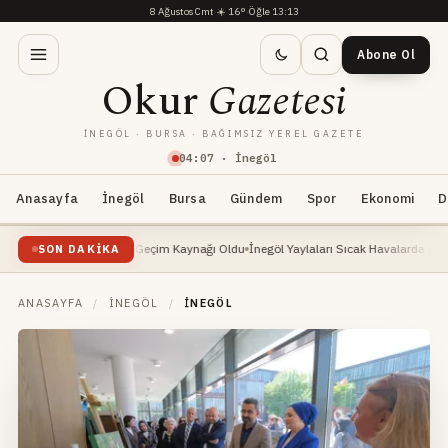
8 Ağustos Cmt
·
☀️
16°
·
Öğle 13:13
Abone Ol
Okur
Gazetesi
İNEGÖL · BURSA · BAĞIMSIZ YEREL GAZETE
04
:
07
· İnegöl
Anasayfa
İnegöl
Bursa
Gündem
Spor
Ekonomi
D
elişte: Yeni Geçim Kaynağı Oldu
İnegöl Yaylaları Sıcak Havalarda Doğa Severlerin 
SON DAKIKA
ANASAYFA
/
İNEGÖL
/
İNEGÖL