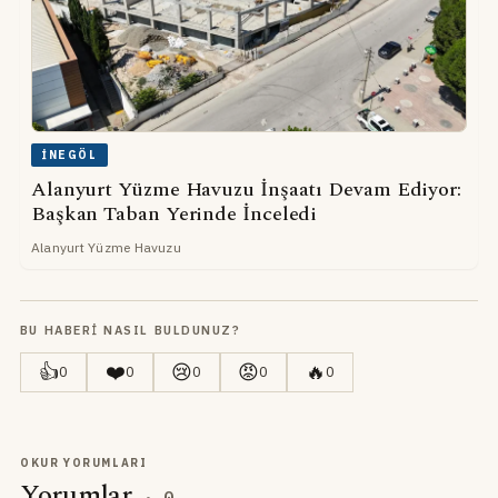
İNEGÖL
Alanyurt Yüzme Havuzu İnşaatı Devam Ediyor:
Başkan Taban Yerinde İnceledi
Alanyurt Yüzme Havuzu
BU HABERI NASIL BULDUNUZ?
👍
❤️
😢
😡
🔥
0
0
0
0
0
OKUR YORUMLARI
Yorumlar
·
0