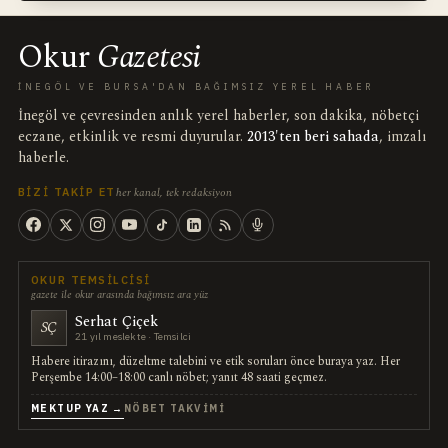
Okur
Gazetesi
İNEGÖL VE BURSA'DAN BAĞIMSIZ YEREL HABER
İnegöl ve çevresinden anlık yerel haberler, son dakika, nöbetçi
eczane, etkinlik ve resmi duyurular.
2013'ten beri sahada
, imzalı
haberle.
her kanal, tek redaksiyon
BIZI TAKIP ET
OKUR TEMSILCISI
gazete ile okur arasında bağımsız ara yüz
Serhat Çiçek
SÇ
21 yıl meslekte · Temsilci
Habere itirazını, düzeltme talebini ve etik soruları önce buraya yaz. Her
Perşembe 14:00–18:00 canlı nöbet; yanıt 48 saati geçmez.
MEKTUP YAZ →
NÖBET TAKVIMI