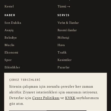
Kestel
Tümü →
HABER
SERVIS
Son Dakika
Vefat & İlanlar
Asayiş
Resmî ilanlar
Belediye
Nöbetçi
Meclis
Hava
Ekonomi
Trafik
Spor
Kesintiler
Etkinlikler
Pazarlar
Eğitim
Toplu Taşıma
ÇEREZ TERCIHLERI
KURUMSAL
GÜVEN
Sitenin çalışması için zorunlu çerezler her zaman
Hakkımızda
Yayın İlkeleri
aktiftir. Ziyaret istatistikleri için onayınızı istiyoruz.
Detaylar için
Çerez Politikası
ve
KVKK
sayfalarımıza
Künye
Düzeltme Politikası
göz atın.
Reklam
Sahiplik & Finansman