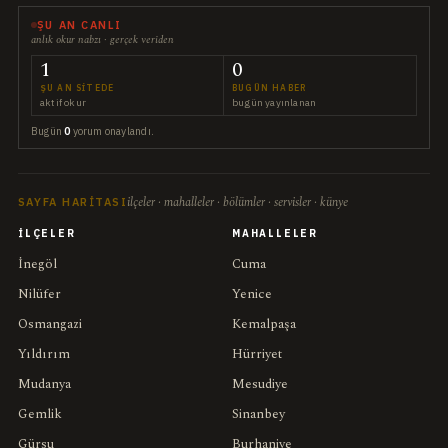
ŞU AN CANLI
anlık okur nabzı · gerçek veriden
1
0
ŞU AN SITEDE
BUGÜN HABER
aktif okur
bugün yayınlanan
Bugün
0
yorum onaylandı.
ilçeler · mahalleler · bölümler · servisler · künye
SAYFA HARITASI
İLÇELER
MAHALLELER
İnegöl
Cuma
Nilüfer
Yenice
Osmangazi
Kemalpaşa
Yıldırım
Hürriyet
Mudanya
Mesudiye
Gemlik
Sinanbey
Gürsu
Burhaniye