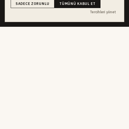
Kariyer
Etik Kod
SADECE ZORUNLU
TÜMÜNÜ KABUL ET
İletişim
KVKK
Tercihleri yönet
Yazarlar
Çerez
Muhabirler
Gizlilik
Editörler
Kullanım Şartları
bu hafta en çok aranan
YEREL ARANANLAR
İnegöl
inegol-belediyesi
alper-taban
trafik-kazasi
İnegöl Haber
Güncel
Haberler
bursa-buyuksehir-belediyesi
Bursa
Ekonomi
futbol
İnegölspor
dört kanal · dört farklı ritim
HABERI TAKIP ET
E-Bülten
ABONE OL →
her sabah 07:00
WhatsApp Hattı
KATIL →