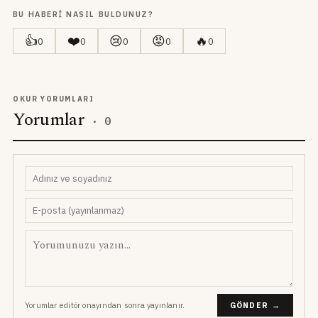
BU HABERI NASIL BULDUNUZ?
👍
❤️
😢
😡
🔥
0
0
0
0
0
OKUR YORUMLARI
Yorumlar
·
0
Yorumlar editör onayından sonra yayınlanır.
GÖNDER →