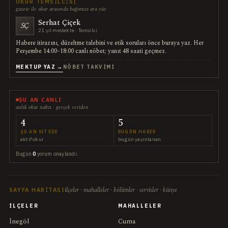
OKUR TEMSILCISI
gazete ile okur arasında bağımsız ara yüz
Serhat Çiçek
SÇ
21 yıl meslekte · Temsilci
Habere itirazını, düzeltme talebini ve etik soruları önce buraya yaz. Her
Perşembe 14:00–18:00 canlı nöbet; yanıt 48 saati geçmez.
MEKTUP YAZ →
NÖBET TAKVIMI
ŞU AN CANLI
anlık okur nabzı · gerçek veriden
4
5
ŞU AN SITEDE
BUGÜN HABER
aktif okur
bugün yayınlanan
Bugün
0
yorum onaylandı.
ilçeler · mahalleler · bölümler · servisler · künye
SAYFA HARITASI
İLÇELER
MAHALLELER
İnegöl
Cuma