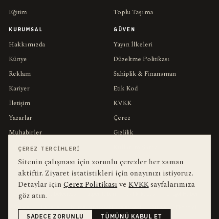
Eğitim
Toplu Taşıma
KURUMSAL
GÜVEN
Hakkımızda
Yayın İlkeleri
Künye
Düzeltme Politikası
Reklam
Sahiplik & Finansman
Kariyer
Etik Kod
İletişim
KVKK
Yazarlar
Çerez
Muhabirler
Gizlilik
Editörler
Kullanım Şartları
ÇEREZ TERCIHLERI
Sitenin çalışması için zorunlu çerezler her zaman
aktiftir. Ziyaret istatistikleri için onayınızı istiyoruz.
bu hafta en çok aranan
YEREL ARANANLAR
Detaylar için
Çerez Politikası
ve
KVKK
sayfalarımıza
göz atın.
İnegöl
inegol-belediyesi
alper-taban
trafik-kazasi
İnegöl Haber
Güncel
Haberler
bursa-buyuksehir-belediyesi
Bursa
Ekonomi
SADECE ZORUNLU
TÜMÜNÜ KABUL ET