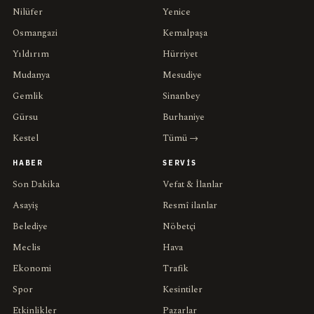
Nilüfer
Yenice
Osmangazi
Kemalpaşa
Yıldırım
Hürriyet
Mudanya
Mesudiye
Gemlik
Sinanbey
Gürsu
Burhaniye
Kestel
Tümü →
HABER
SERVIS
Son Dakika
Vefat & İlanlar
Asayiş
Resmî ilanlar
Belediye
Nöbetçi
Meclis
Hava
Ekonomi
Trafik
Spor
Kesintiler
Etkinlikler
Pazarlar