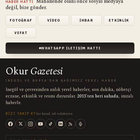
Mahallende olanı önce sosyal medyaya
HABER HATTI
değil, bize gönder.
FOTOĞRAF
VIDEO
İHBAR
ETKINLIK
VEFAT
WHATSAPP İLETIŞIM HATTI
Okur
Gazetesi
İNEGÖL VE BURSA'DAN BAĞIMSIZ YEREL HABER
İnegöl ve çevresinden anlık yerel haberler, son dakika, nöbetçi
eczane, etkinlik ve resmi duyurular.
2013'ten beri sahada
, imzalı
haberle.
her kanal, tek redaksiyon
BIZI TAKIP ET