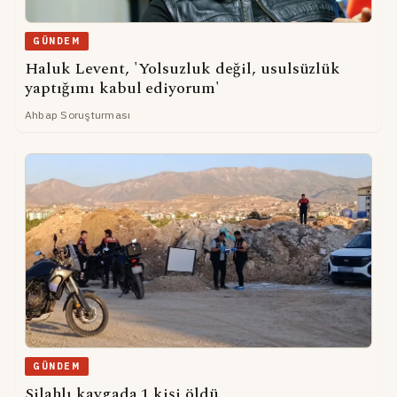
GÜNDEM
Haluk Levent, 'Yolsuzluk değil, usulsüzlük
yaptığımı kabul ediyorum'
Ahbap Soruşturması
GÜNDEM
Silahlı kavgada 1 kişi öldü