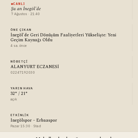
CANLI
Şu an İnegöl'de
7 Ağustos · 21:40
ÖNE ÇIKAN
İnegöl'de Geri Dönüşüm Faaliyetleri Yükselişte: Yeni
Geçim Kaynağı Oldu
4 sa. önce
NÖBETÇI
ALANYURT ECZANESİ
02247192030
YARIN HAVA
32° / 21°
açık
ETKINLIK
İnegölspor – Erbaaspor
Pazar 15:30 · Stad