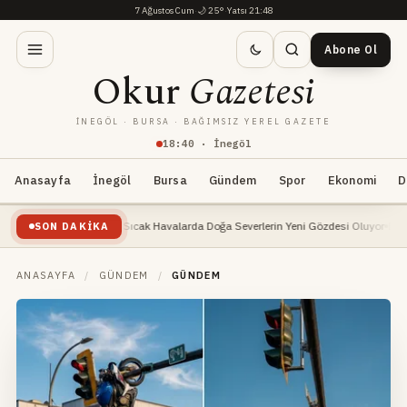
7 Ağustos Cum
·
🌙
25°
·
Yatsı 21:48
Abone Ol
Okur
Gazetesi
İNEGÖL · BURSA · BAĞIMSIZ YEREL GAZETE
18
:
40
· İnegöl
Anasayfa
İnegöl
Bursa
Gündem
Spor
Ekonomi
D
egöl Yaylaları Sıcak Havalarda Doğa Severlerin Yeni Gözdesi Oluyor
Büyükşehir, İn
SON DAKIKA
ANASAYFA
/
GÜNDEM
/
GÜNDEM