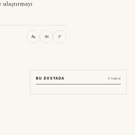
e ulaştırmayı
A
a
BU DOSYADA
0 haber