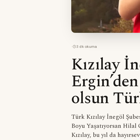
·
3
dk okuma
Kızılay İ
Ergin’den 
olsun Tür
Türk Kızılay İnegöl Şube
Boyu Yaşatıyorsan Hilal 
Kızılay, bu yıl da hayırs