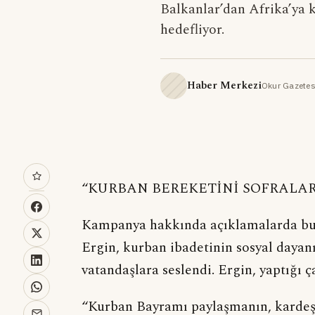
Balkanlar’dan Afrika’ya k
hedefliyor.
Haber Merkezi
Okur Gazetes
“KURBAN BEREKETİNİ SOFRALAR
Kampanya hakkında açıklamalarda bul
Ergin, kurban ibadetinin sosyal daya
vatandaşlara seslendi. Ergin, yaptığı ç
“Kurban Bayramı paylaşmanın, kardeşl