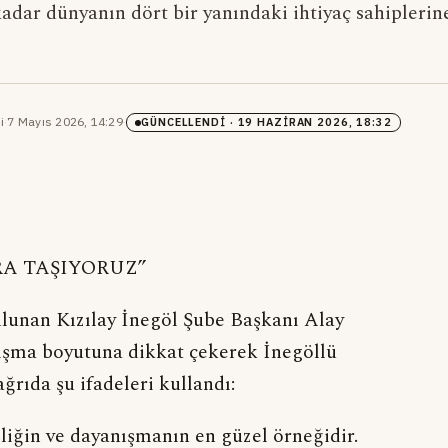
adar dünyanın dört bir yanındaki ihtiyaç sahiplerin
i
·
7 Mayıs 2026, 14:29
·
GÜNCELLENDI
· 19 HAZIRAN 2026, 18:32
A TAŞIYORUZ”
unan Kızılay İnegöl Şube Başkanı Alay
nışma boyutuna dikkat çekerek İnegöllü
ağrıda şu ifadeleri kullandı:
iğin ve dayanışmanın en güzel örneğidir.