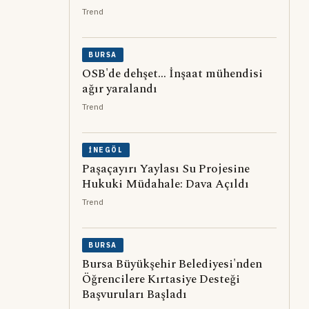
Trend
BURSA
OSB'de dehşet... İnşaat mühendisi
ağır yaralandı
Trend
İNEGÖL
Paşaçayırı Yaylası Su Projesine
Hukuki Müdahale: Dava Açıldı
Trend
BURSA
Bursa Büyükşehir Belediyesi'nden
Öğrencilere Kırtasiye Desteği
Başvuruları Başladı