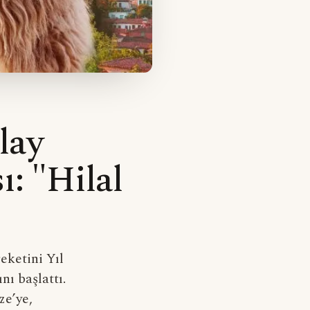
lay
ı: "Hilal
eketini Yıl
ı başlattı.
ze’ye,