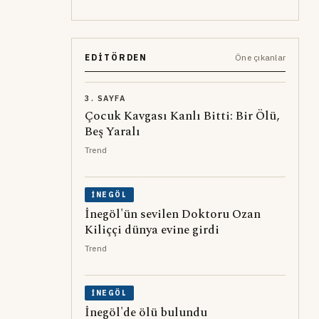
EDITÖRDEN
Öne çıkanlar
3. SAYFA
Çocuk Kavgası Kanlı Bitti: Bir Ölü,
Beş Yaralı
Trend
İNEGÖL
İnegöl'ün sevilen Doktoru Ozan
Kiliççi dünya evine girdi
Trend
İNEGÖL
İnegöl'de ölü bulundu