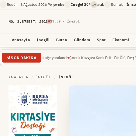
🌙
Bugün ·
6 Ağustos 2026 Perşembe
İnegöl
20°
açık
Sonraki ·
İmsa
NO. 3,878
EST. 2013
23
:
59
· İnegöl
Anasayfa
İnegöl
Bursa
Gündem
Spor
Ekonomi
SON DAKIKA
 mühendisi ağır yaralandı
Çocuk Kavgası Kanlı Bitti: Bir Ölü, Beş Yaralı
İnegöl 
ANASAYFA
/
İNEGÖL
/
İNEGÖL