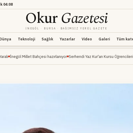
k
04:08
Okur
Gazetesi
İNEGÖL · BURSA · BAĞIMSIZ YEREL GAZETE
Dünya
Teknoloji
Sağlık
Yazarlar
Video
Galeri
Tüm kateg
Millet Bahçesi hazırlanıyor
Serhendi Yaz Kur'an Kursu Öğrencileri Piknikte Eğle