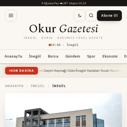
9 Ağustos Paz
·
☁️
28°
·
Akşam 20:14
Abone Ol
Okur
Gazetesi
İNEGÖL · BURSA · BAĞIMSIZ YEREL GAZETE
14
:
44
· İnegöl
Anasayfa
İnegöl
Bursa
Gündem
Spor
Ekonomi
D
i Yükselişte: Yeni Geçim Kaynağı Oldu
İnegöl Yaylaları Sıcak Havalarda Doğa Severl
SON DAKIKA
ANASAYFA
/
İNEGÖL
/
İNEGÖL