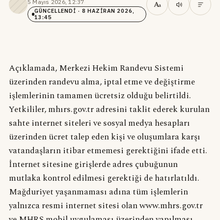
5 Mayıs 2026, 12:37
·
A
a
GÜNCELLENDI
· 8 HAZIRAN 2026,
13:45
Açıklamada, Merkezi Hekim Randevu Sistemi
üzerinden randevu alma, iptal etme ve değiştirme
işlemlerinin tamamen ücretsiz olduğu belirtildi.
Yetkililer, mhırs.gov.tr adresini taklit ederek kurulan
sahte internet siteleri ve sosyal medya hesapları
üzerinden ücret talep eden kişi ve oluşumlara karşı
vatandaşların itibar etmemesi gerektiğini ifade etti.
İnternet sitesine girişlerde adres çubuğunun
mutlaka kontrol edilmesi gerektiği de hatırlatıldı.
Mağduriyet yaşanmaması adına tüm işlemlerin
yalnızca resmi internet sitesi olan www.mhrs.gov.tr
ve MHRS mobil uygulaması üzerinden yapılması