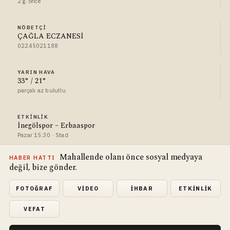
2 g. önce
NÖBETÇI
ÇAĞLA ECZANESİ
02245021188
YARIN HAVA
33° / 21°
parçalı az bulutlu
ETKINLIK
İnegölspor – Erbaaspor
Pazar 15:30 · Stad
Mahallende olanı önce sosyal medyaya
HABER HATTI
değil, bize gönder.
FOTOĞRAF
VIDEO
İHBAR
ETKINLIK
VEFAT