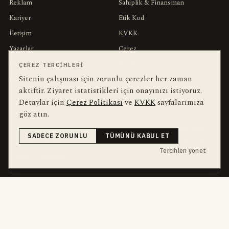
Reklam
Sahiplik & Finansman
Kariyer
Etik Kod
İletişim
KVKK
Yazarlar
Çerez
Muhabirler
Gizlilik
ÇEREZ TERCIHLERI
Sitenin çalışması için zorunlu çerezler her zaman
Editörler
Kullanım Şartları
aktiftir. Ziyaret istatistikleri için onayınızı istiyoruz.
Detaylar için
Çerez Politikası
ve
KVKK
sayfalarımıza
bu hafta en çok aranan
YEREL ARANANLAR
göz atın.
İnegöl
inegol-belediyesi
alper-taban
trafik-kazasi
İnegöl Haber
SADECE ZORUNLU
TÜMÜNÜ KABUL ET
Güncel
Haberler
bursa-buyuksehir-belediyesi
Bursa
Ekonomi
Tercihleri yönet
futbol
İnegölspor
dört kanal · dört farklı ritim
HABERI TAKIP ET
E-Bülten
ABONE OL →
her sabah 07:00