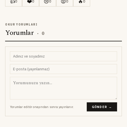
👍
❤️
😢
😡
🔥
0
0
0
0
0
OKUR YORUMLARI
Yorumlar
·
0
Yorumlar editör onayından sonra yayınlanır.
GÖNDER →