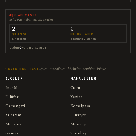
ŞU AN CANLI
anlık okur nabzı · gerçek veriden
2
0
ŞU AN SITEDE
BUGÜN HABER
aktif okur
bugün yayınlanan
Bugün
0
yorum onaylandı.
ilçeler · mahalleler · bölümler · servisler · künye
SAYFA HARITASI
İLÇELER
MAHALLELER
İnegöl
Cuma
Nilüfer
Yenice
Osmangazi
Kemalpaşa
Yıldırım
Hürriyet
Mudanya
Mesudiye
Gemlik
Sinanbey