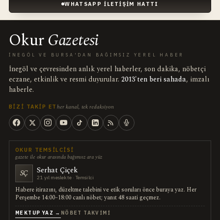
WHATSAPP İLETIŞIM HATTI
Okur
Gazetesi
İNEGÖL VE BURSA'DAN BAĞIMSIZ YEREL HABER
İnegöl ve çevresinden anlık yerel haberler, son dakika, nöbetçi
eczane, etkinlik ve resmi duyurular.
2013'ten beri sahada
, imzalı
haberle.
her kanal, tek redaksiyon
BIZI TAKIP ET
OKUR TEMSILCISI
gazete ile okur arasında bağımsız ara yüz
Serhat Çiçek
SÇ
21 yıl meslekte · Temsilci
Habere itirazını, düzeltme talebini ve etik soruları önce buraya yaz. Her
Perşembe 14:00–18:00 canlı nöbet; yanıt 48 saati geçmez.
MEKTUP YAZ →
NÖBET TAKVIMI