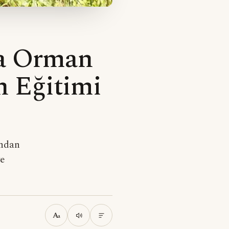
a Orman
n Eğitimi
ından
ve
A
a