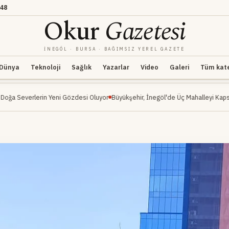
:48
Okur
Gazetesi
İNEGÖL · BURSA · BAĞIMSIZ YEREL GAZETE
Dünya
Teknoloji
Sağlık
Yazarlar
Video
Galeri
Tüm kateg
ni Gözdesi Oluyor
Büyükşehir, İnegöl'de Üç Mahalleyi Kapsayan Ulaşım Hamles