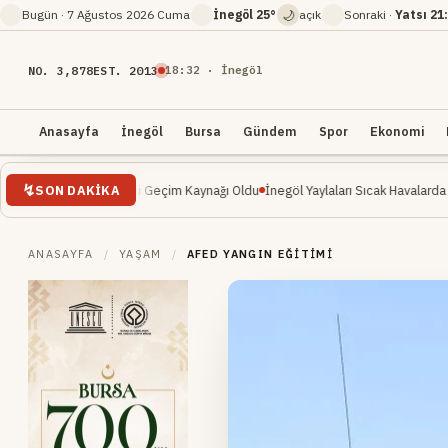
🌙
Bugün ·
7 Ağustos 2026 Cuma
İnegöl
25°
açık
Sonraki ·
Yatsı
21
NO. 3,878
EST. 2013
18
:
32
· İnegöl
Anasayfa
İnegöl
Bursa
Gündem
Spor
Ekonomi
SON DAKIKA
: Yeni Geçim Kaynağı Oldu
İnegöl Yaylaları Sıcak Havalarda Doğa Severlerin Ye
ANASAYFA
/
YAŞAM
/
AFED YANGIN EĞITIMI