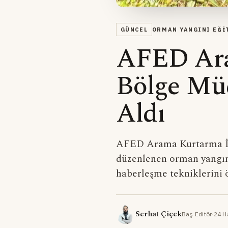
GÜNCEL
ORMAN YANGINI EĞI
AFED Ara
Bölge Mü
Aldı
AFED Arama Kurtarma İl
düzenlenen orman yangın
haberleşme tekniklerini 
Serhat Çiçek
Baş Editör
·
24 H