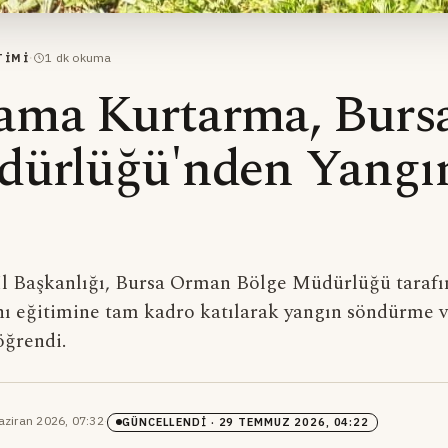
·
1
dk okuma
TIMI
ma Kurtarma, Burs
dürlüğü'nden Yangı
 Başkanlığı, Bursa Orman Bölge Müdürlüğü taraf
ı eğitimine tam kadro katılarak yangın söndürme 
öğrendi.
aziran 2026, 07:32
·
GÜNCELLENDI
· 29 TEMMUZ 2026, 04:22