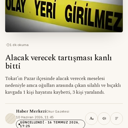
·
1
dk okuma
Alacak verecek tartışması kanlı
bitti
Tokat’ın Pazar ilçesinde alacak verecek meselesi
nedeniyle amca oğulları arasında çıkan silahlı ve bıçaklı
kavgada 1 kişi hayatını kaybetti, 3 kişi yaralandı.
Haber Merkezi
Okur Gazetesi
·
10 Haziran 2026, 11:45
·
A
a
GÜNCELLENDI
· 16 TEMMUZ 2026,
17:25