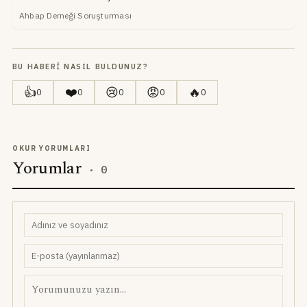
Ahbap Derneği Soruşturması
BU HABERI NASIL BULDUNUZ?
👍
❤️
😢
😡
🔥
0
0
0
0
0
OKUR YORUMLARI
Yorumlar
·
0