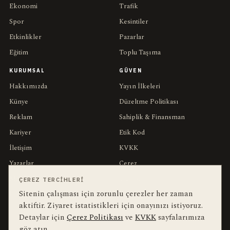
Ekonomi
Trafik
Spor
Kesintiler
Etkinlikler
Pazarlar
Eğitim
Toplu Taşıma
KURUMSAL
GÜVEN
Hakkımızda
Yayın İlkeleri
Künye
Düzeltme Politikası
Reklam
Sahiplik & Finansman
Kariyer
Etik Kod
İletişim
KVKK
Yazarlar
Çerez
Muhabirler
Gizlilik
ÇEREZ TERCIHLERI
Sitenin çalışması için zorunlu çerezler her zaman
Editörler
Kullanım Şartları
aktiftir. Ziyaret istatistikleri için onayınızı istiyoruz.
Detaylar için
Çerez Politikası
ve
KVKK
sayfalarımıza
bu hafta en çok aranan
YEREL ARANANLAR
göz atın.