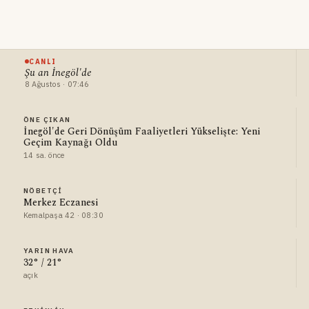
CANLI
Şu an İnegöl'de
8 Ağustos · 07:46
ÖNE ÇIKAN
İnegöl'de Geri Dönüşüm Faaliyetleri Yükselişte: Yeni
Geçim Kaynağı Oldu
14 sa. önce
NÖBETÇI
Merkez Eczanesi
Kemalpaşa 42 · 08:30
YARIN HAVA
32° / 21°
açık