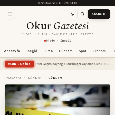
8 Ağustos Cmt
·
☀️
18°
·
Öğle 13:13
Abone Ol
Okur
Gazetesi
İNEGÖL · BURSA · BAĞIMSIZ YEREL GAZETE
04
:
46
· İnegöl
Anasayfa
İnegöl
Bursa
Gündem
Spor
Ekonomi
D
eri Yükselişte: Yeni Geçim Kaynağı Oldu
İnegöl Yaylaları Sıcak Havalarda Doğa Sev
SON DAKIKA
ANASAYFA
/
GÜNDEM
/
GÜNDEM