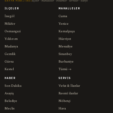
ilçeler · mahalleler · bölümler · servisler · künye
SAYFA HARITASI
İLÇELER
MAHALLELER
İnegöl
Cuma
Nilüfer
Yenice
Osmangazi
Kemalpaşa
Yıldırım
Hürriyet
Mudanya
Mesudiye
Gemlik
Sinanbey
Gürsu
Burhaniye
Kestel
Tümü →
HABER
SERVIS
Son Dakika
Vefat & İlanlar
Asayiş
Resmî ilanlar
Belediye
Nöbetçi
Meclis
Hava