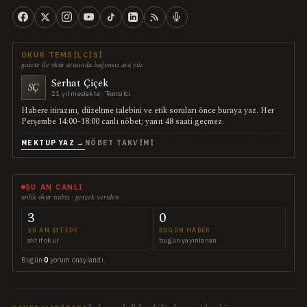
OKUR TEMSILCISI
gazete ile okur arasında bağımsız ara yüz
Serhat Çiçek
SÇ
21 yıl meslekte · Temsilci
Habere itirazını, düzeltme talebini ve etik soruları önce buraya yaz. Her
Perşembe 14:00–18:00 canlı nöbet; yanıt 48 saati geçmez.
MEKTUP YAZ →
NÖBET TAKVIMI
ŞU AN CANLI
anlık okur nabzı · gerçek veriden
3
0
ŞU AN SITEDE
BUGÜN HABER
aktif okur
bugün yayınlanan
Bugün
0
yorum onaylandı.