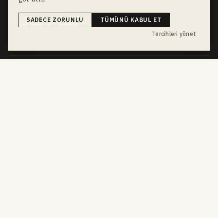
İnegöl
inegol-belediyesi
alper-taban
trafik-kazasi
İnegöl Haber
SADECE ZORUNLU
TÜMÜNÜ KABUL ET
Güncel
Haberler
bursa-buyuksehir-belediyesi
Bursa
Ekonomi
Tercihleri yönet
futbol
İnegölspor
dört kanal · dört farklı ritim
HABERI TAKIP ET
E-Bülten
ABONE OL →
her sabah 07:00
WhatsApp Hattı
KATIL →
son dakika
Push Bildirim
DESTEKLENMEZ
sadece önemliler
Mobil Uygulama
YAKINDA
iOS · Android
©
2026
Okur Medya Yayıncılık A.Ş.
Tüm hakları saklıdır.
Haberler NewsArticle
yapısal verisiyle işaretlenir. ISSN 2149-0000 · Yerel Süreli Yayın