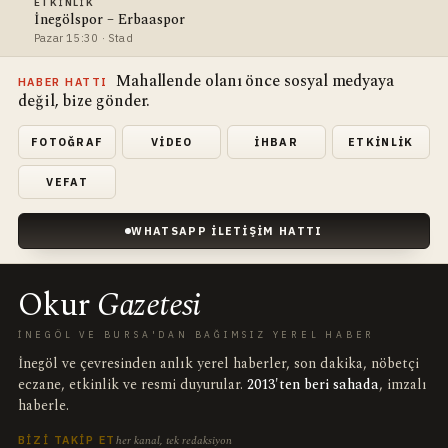
ETKINLIK
İnegölspor – Erbaaspor
Pazar 15:30 · Stad
Mahallende olanı önce sosyal medyaya
HABER HATTI
değil, bize gönder.
FOTOĞRAF
VIDEO
İHBAR
ETKINLIK
VEFAT
WHATSAPP İLETIŞIM HATTI
Okur
Gazetesi
İNEGÖL VE BURSA'DAN BAĞIMSIZ YEREL HABER
İnegöl ve çevresinden anlık yerel haberler, son dakika, nöbetçi
eczane, etkinlik ve resmi duyurular.
2013'ten beri sahada
, imzalı
haberle.
her kanal, tek redaksiyon
BIZI TAKIP ET