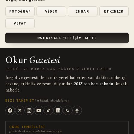
FOTOĞRAF
VIDEO
İHBAR
ETKINLIK
VEFAT
WHATSAPP İLETIŞIM HATTI
Okur
Gazetesi
İNEGÖL VE BURSA'DAN BAĞIMSIZ YEREL HABER
İnegöl ve çevresinden anlık yerel haberler, son dakika, nöbetçi
eczane, etkinlik ve resmi duyurular.
2013'ten beri sahada
, imzalı
haberle.
her kanal, tek redaksiyon
BIZI TAKIP ET
OKUR TEMSILCISI
gazete ile okur arasında bağımsız ara yüz