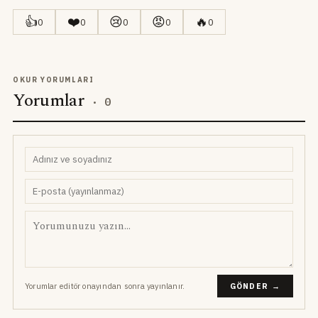
👍
❤️
😢
😡
🔥
0
0
0
0
0
OKUR YORUMLARI
Yorumlar
·
0
Yorumlar editör onayından sonra yayınlanır.
GÖNDER →