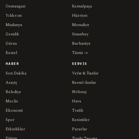
Osmangazi
Kemalpaşa
Yıldırım
Hürriyet
Mudanya
Mesudiye
Gemlik
Sinanbey
Gürsu
Burhaniye
Kestel
Tümü →
HABER
SERVIS
Son Dakika
Vefat & İlanlar
Asayiş
Resmî ilanlar
Belediye
Nöbetçi
Meclis
Hava
Ekonomi
Trafik
Spor
Kesintiler
Etkinlikler
Pazarlar
Eğitim
Toplu Taşıma