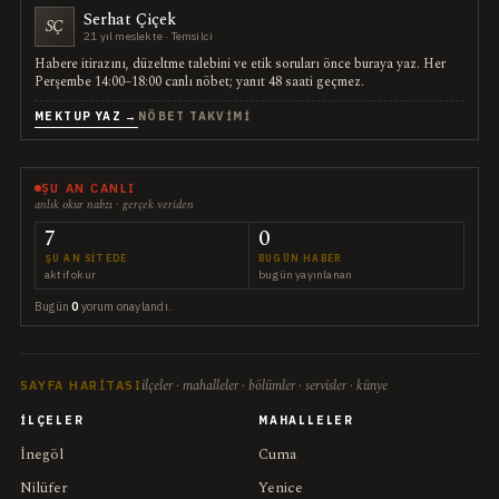
Serhat Çiçek
SÇ
21 yıl meslekte · Temsilci
Habere itirazını, düzeltme talebini ve etik soruları önce buraya yaz. Her
Perşembe 14:00–18:00 canlı nöbet; yanıt 48 saati geçmez.
MEKTUP YAZ →
NÖBET TAKVIMI
ŞU AN CANLI
anlık okur nabzı · gerçek veriden
7
0
ŞU AN SITEDE
BUGÜN HABER
aktif okur
bugün yayınlanan
Bugün
0
yorum onaylandı.
ilçeler · mahalleler · bölümler · servisler · künye
SAYFA HARITASI
İLÇELER
MAHALLELER
İnegöl
Cuma
Nilüfer
Yenice