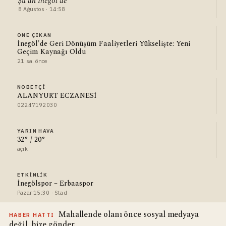
Şu an İnegöl'de
8 Ağustos · 14:58
ÖNE ÇIKAN
İnegöl'de Geri Dönüşüm Faaliyetleri Yükselişte: Yeni
Geçim Kaynağı Oldu
21 sa. önce
NÖBETÇI
ALANYURT ECZANESİ
02247192030
YARIN HAVA
32° / 20°
açık
ETKINLIK
İnegölspor – Erbaaspor
Pazar 15:30 · Stad
Mahallende olanı önce sosyal medyaya
HABER HATTI
değil, bize gönder.