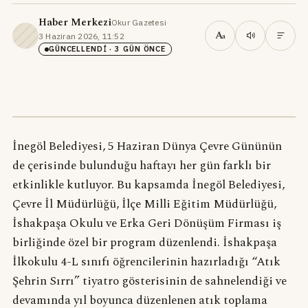
Haber Merkezi
Okur Gazetesi
·
A
3 Haziran 2026, 11:52
·
a
GÜNCELLENDI
· 3 GÜN ÖNCE
İnegöl Belediyesi, 5 Haziran Dünya Çevre Gününün
de çerisinde bulunduğu haftayı her gün farklı bir
etkinlikle kutluyor. Bu kapsamda İnegöl Belediyesi,
Çevre İl Müdürlüğü, İlçe Milli Eğitim Müdürlüğü,
İshakpaşa Okulu ve Erka Geri Dönüşüm Firması iş
birliğinde özel bir program düzenlendi. İshakpaşa
İlkokulu 4-L sınıfı öğrencilerinin hazırladığı “Atık
Şehrin Sırrı” tiyatro gösterisinin de sahnelendiği ve
devamında yıl boyunca düzenlenen atık toplama