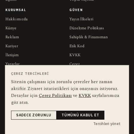
KURUMSAL
GÜVEN
Hakkımızda
Yayın İlkeleri
Künye
Düzeltme Politikası
Reklam
Sahiplik & Finansman
Kariyer
Etik Kod
İletişim
KVKK
Yazarlar
Çerez
Muhabirler
Gizlilik
ÇEREZ TERCIHLERI
Sitenin çalışması için zorunlu çerezler her zaman
Editörler
Kullanım Şartları
aktiftir. Ziyaret istatistikleri için onayınızı istiyoruz.
Detaylar için
Çerez Politikası
ve
KVKK
sayfalarımıza
bu hafta en çok aranan
YEREL ARANANLAR
göz atın.
İnegöl
inegol-belediyesi
alper-taban
trafik-kazasi
İnegöl Haber
SADECE ZORUNLU
TÜMÜNÜ KABUL ET
Güncel
Haberler
bursa-buyuksehir-belediyesi
Bursa
Ekonomi
Tercihleri yönet
futbol
İnegölspor