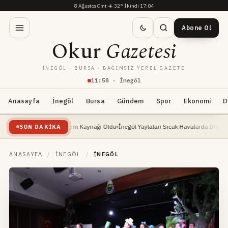
8 Ağustos Cmt
·
☀️
32°
·
İkindi 17:04
Abone Ol
Okur
Gazetesi
İNEGÖL · BURSA · BAĞIMSIZ YEREL GAZETE
11
:
58
· İnegöl
Anasayfa
İnegöl
Bursa
Gündem
Spor
Ekonomi
D
işte: Yeni Geçim Kaynağı Oldu
İnegöl Yaylaları Sıcak Havalarda Doğa Severlerin Ye
SON DAKIKA
ANASAYFA
/
İNEGÖL
/
İNEGÖL