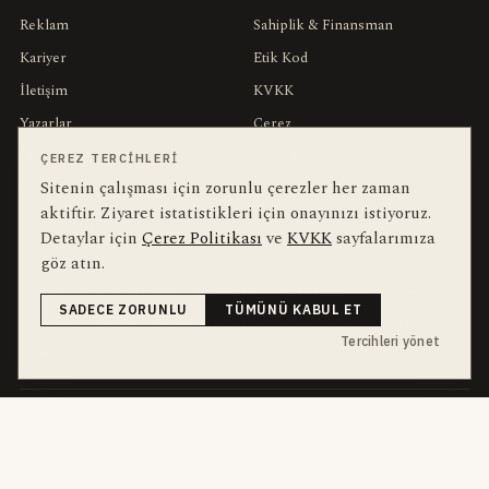
Reklam
Sahiplik & Finansman
Kariyer
Etik Kod
İletişim
KVKK
Yazarlar
Çerez
Muhabirler
Gizlilik
ÇEREZ TERCIHLERI
Sitenin çalışması için zorunlu çerezler her zaman
Editörler
Kullanım Şartları
aktiftir. Ziyaret istatistikleri için onayınızı istiyoruz.
Detaylar için
Çerez Politikası
ve
KVKK
sayfalarımıza
bu hafta en çok aranan
YEREL ARANANLAR
göz atın.
İnegöl
inegol-belediyesi
alper-taban
trafik-kazasi
İnegöl Haber
SADECE ZORUNLU
TÜMÜNÜ KABUL ET
Haberler
Güncel
Bursa
bursa-buyuksehir-belediyesi
chp
Tercihleri yönet
futbol
Ekonomi
dört kanal · dört farklı ritim
HABERI TAKIP ET
E-Bülten
ABONE OL →
her sabah 07:00