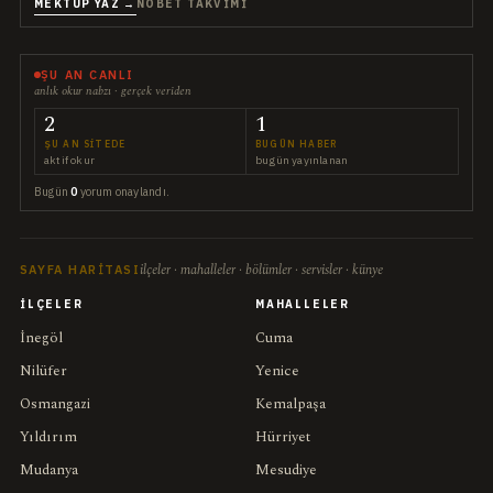
MEKTUP YAZ →
NÖBET TAKVIMI
ŞU AN CANLI
anlık okur nabzı · gerçek veriden
2
1
ŞU AN SITEDE
BUGÜN HABER
aktif okur
bugün yayınlanan
Bugün
0
yorum onaylandı.
ilçeler · mahalleler · bölümler · servisler · künye
SAYFA HARITASI
İLÇELER
MAHALLELER
İnegöl
Cuma
Nilüfer
Yenice
Osmangazi
Kemalpaşa
Yıldırım
Hürriyet
Mudanya
Mesudiye