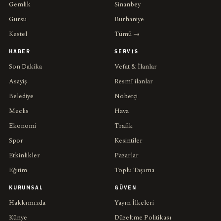
Gemlik
Sinanbey
Gürsu
Burhaniye
Kestel
Tümü →
HABER
SERVIS
Son Dakika
Vefat & İlanlar
Asayiş
Resmî ilanlar
Belediye
Nöbetçi
Meclis
Hava
Ekonomi
Trafik
Spor
Kesintiler
Etkinlikler
Pazarlar
Eğitim
Toplu Taşıma
KURUMSAL
GÜVEN
Hakkımızda
Yayın İlkeleri
Künye
Düzeltme Politikası