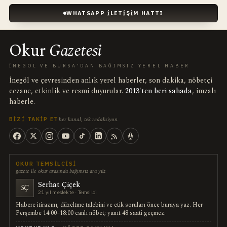
WHATSAPP İLETIŞIM HATTI
Okur
Gazetesi
İNEGÖL VE BURSA'DAN BAĞIMSIZ YEREL HABER
İnegöl ve çevresinden anlık yerel haberler, son dakika, nöbetçi
eczane, etkinlik ve resmi duyurular.
2013'ten beri sahada
, imzalı
haberle.
her kanal, tek redaksiyon
BIZI TAKIP ET
OKUR TEMSILCISI
gazete ile okur arasında bağımsız ara yüz
Serhat Çiçek
SÇ
21 yıl meslekte · Temsilci
Habere itirazını, düzeltme talebini ve etik soruları önce buraya yaz. Her
Perşembe 14:00–18:00 canlı nöbet; yanıt 48 saati geçmez.