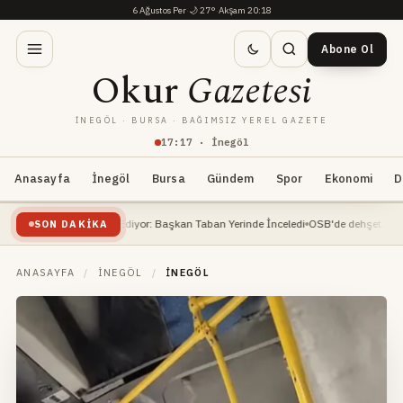
6 Ağustos Per
·
🌙
27°
·
Akşam 20:18
Abone Ol
Okur
Gazetesi
İNEGÖL · BURSA · BAĞIMSIZ YEREL GAZETE
17
:
17
· İnegöl
Anasayfa
İnegöl
Bursa
Gündem
Spor
Ekonomi
D
şaatı Devam Ediyor: Başkan Taban Yerinde İnceledi
OSB'de dehşet... İnşaat mühe
SON DAKIKA
ANASAYFA
/
İNEGÖL
/
İNEGÖL