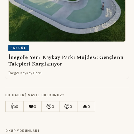
İNEGÖL
İnegöl’e Yeni Kaykay Parkı Müjdesi: Gençlerin
Talepleri Karşılanıyor
İnegöl Kaykay Parkı
BU HABERI NASIL BULDUNUZ?
👍
❤️
😢
😡
🔥
0
0
0
0
0
OKUR YORUMLARI