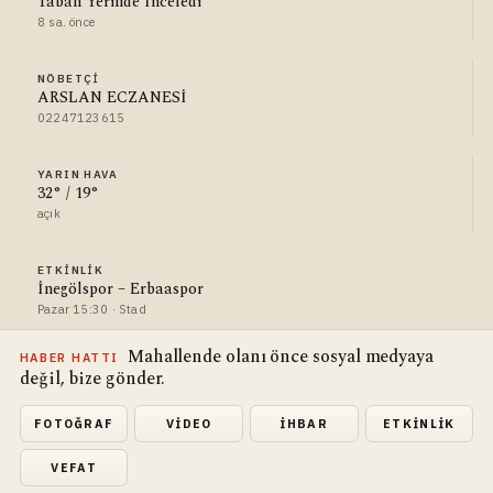
Taban Yerinde İnceledi
8 sa. önce
NÖBETÇI
ARSLAN ECZANESİ
02247123615
YARIN HAVA
32° / 19°
açık
ETKINLIK
İnegölspor – Erbaaspor
Pazar 15:30 · Stad
Mahallende olanı önce sosyal medyaya
HABER HATTI
değil, bize gönder.
FOTOĞRAF
VIDEO
İHBAR
ETKINLIK
VEFAT